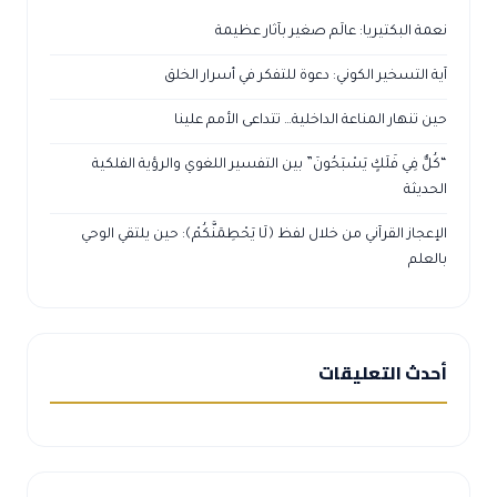
نعمة البكتيريا: عالَم صغير بآثار عظيمة
آية التسخير الكوني: دعوة للتفكر في أسرار الخلق
حين تنهار المناعة الداخلية… تتداعى الأمم علينا
“كُلٌّ فِي فَلَكٍ يَسْبَحُونَ” بين التفسير اللغوي والرؤية الفلكية
الحديثة
الإعجاز القرآني من خلال لفظ ﴿لَا يَحْطِمَنَّكُمْ﴾: حين يلتقي الوحي
بالعلم
أحدث التعليقات