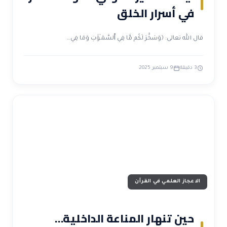
في أسرار الخلق
قال الله تعالى: ﴿وَسَخَّرَ لَكُم مَّا فِي ٱلسَّمَـٰوَٰتِ وَمَا فِي…
3 دقيقة
9 سبتمبر 2025
الاعجاز العلمي في القرآن
حين تنهار المناعة الداخلية…