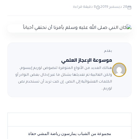
حول الاعجاز
الاعجاز التشريعي في القرآن
28 ديسمبر 2019
8 دقيقة قراءة
تواصل معنا
قصص للعبرة
حول السنة
مسلمين جدد
حول القراّن
مقالات اسلامية
بقلم
موسوعة الإعجاز العلمي
هنالك العديد من الأنواع المتوفرة لنصوص لوريم إيبسوم،
ولكن الغالبية تم تعديلها بشكل ما عبر إدخال بعض النوادر أو
الكلمات العشوائية إلى النص. إن كنت تريد أن تستخدم نص
لوريم…
مجموعة من الشباب يمارسون رياضة المشي حفاة