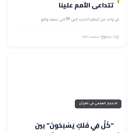
تتداعى الأمم علينا
في واحد من أعظم أحاديث النبي ﷺ التي تصف واقع…
5 دقيقة
1 سبتمبر 2025
الاعجاز العلمي في القرآن
“كُلٌّ فِي فَلَكٍ يَسْبَحُونَ” بين