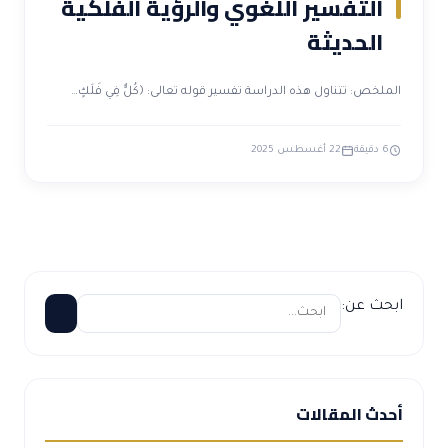
التفسير اللغوي والرؤية الفلكية
الحديثة
الملخص: تتناول هذه الدراسة تفسير قوله تعالى: ﴿كُلٌّ فِي فَلَكٍ…
6 دقيقة
22 أغسطس 2025
ابحث عن:
أحدث المقالات