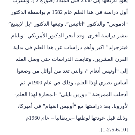
يعود تاريخها إلى 2330 قبل الميلاد (صورة 2 ). ونُشرت
أول دراسة في هذا العلم عام 1582 م بواسطة الدكتور
“ادموس” والدكتور “اتاتيس”. وتبعها الدكتور “بل لايبنيغ”
بنشر دراسة أخرى. وقد أنجز الدكتور الأمريكي “ويليام
فيتزجرلد” اكبر وأهم دراسات عن هذا العلم في بداية
القرن العشرين. وتتابعت الدراسات حتى وصل العلم
إلى “أونيس أنغام “، والتي تعد من أوائل من وضعوا
أساس نظري لهذا العلم، وذلك في عام 1900م. ثم
أدخلت الممرضة ” دورين بايلي” -المجازة لهذا العلم-
لأوروبا، بعد دراستها مع “أونيس انغهام” في أميركا،
وذلك قبل عودتها لوطنها –بريطانيا – عام 1960م
[1،2،5،6،10].