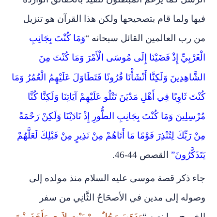
فيها ولما قام بتصحيحها ولكن هذا القرآن هو تنزيل
من رب العالمين القائل سبحانه “
وَمَا كُنْتَ بِجَانِبِ
الْغَرْبِيِّ إِذْ
قَضَيْنَا إِلَى مُوسَى الْأَمْرَ وَمَا كُنْتَ مِنَ
الشَّاهِدِينَ وَلَكِنَّا أَنْشَأْنَا قُرُونًا فَتَطَاوَلَ عَلَيْهِمُ الْعُمُرُ وَمَا
كُنْتَ ثَاوِيًا فِي أَهْلِ مَدْيَنَ تَتْلُو عَلَيْهِمْ آيَاتِنَا وَلَكِنَّا كُنَّا
مُرْسِلِينَ وَمَا كُنْتَ بِجَانِبِ الطُّورِ إِذْ نَادَيْنَا وَلَكِنْ رَحْمَةً
مِنْ رَبِّكَ لِتُنْذِرَ قَوْمًا مَا أَتَاهُمْ مِنْ نَذِيرٍ مِنْ قَبْلِكَ لَعَلَّهُمْ
يَتَذَكَّرُونَ”
القصص 44-46.
جاء ذكر قصة موسى عليه السلام منذ مولده إلى
وصوله إلى مدين في
الأصحَاحُ الثَّانِي من سفر
الخروج بما نصه “
وَذَهَبَ رَجُلٌ مِنْ بَيْتِ لاَوِي وَأَخَذَ بِنْتَ