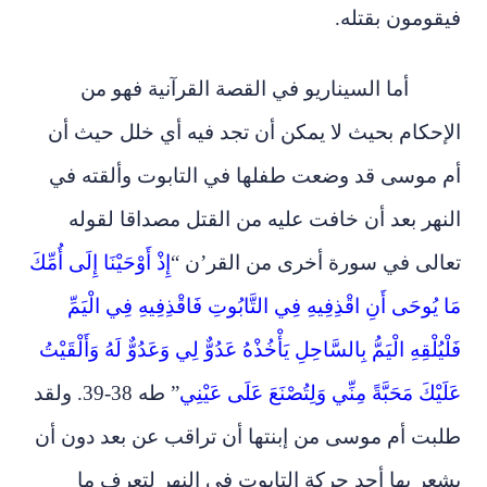
فيقومون بقتله.
أما السيناريو في القصة القرآنية فهو من
الإحكام بحيث لا يمكن أن تجد فيه أي خلل حيث أن
أم موسى قد وضعت طفلها في التابوت وألقته في
النهر بعد أن خافت عليه من القتل مصداقا لقوله
تعالى في سورة أخرى من القر’ن “
إِذْ أَوْحَيْنَا إِلَى أُمِّكَ
مَا يُوحَى أَنِ اقْذِفِيهِ فِي التَّابُوتِ فَاقْذِفِيهِ فِي الْيَمِّ
فَلْيُلْقِهِ الْيَمُّ بِالسَّاحِلِ يَأْخُذْهُ عَدُوٌّ لِي وَعَدُوٌّ لَهُ وَأَلْقَيْتُ
عَلَيْكَ مَحَبَّةً مِنِّي وَلِتُصْنَعَ عَلَى عَيْنِي
” طه 38-39. ولقد
طلبت أم موسى من إبنتها أن تراقب عن بعد دون أن
يشعر بها أحد حركة التابوت في النهر لتعرف ما