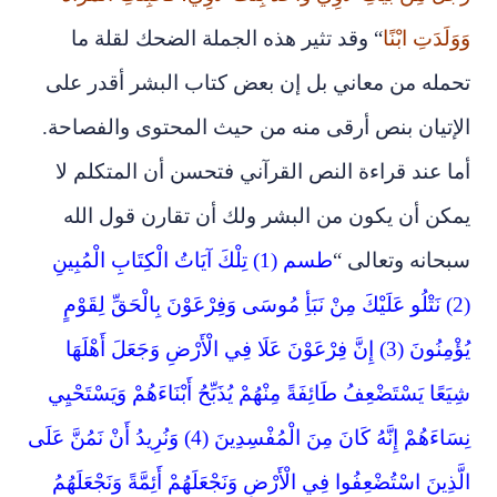
وَوَلَدَتِ ابْنًا
“
وقد تثير هذه الجملة الضحك لقلة ما
تحمله من معاني بل إن بعض كتاب البشر أقدر على
الإتيان بنص أرقى منه من حيث المحتوى والفصاحة.
أما عند قراءة النص القرآني فتحسن أن المتكلم لا
يمكن أن يكون من البشر ولك أن تقارن قول الله
سبحانه وتعالى “
طسم (1) تِلْكَ آيَاتُ الْكِتَابِ الْمُبِينِ
(2) نَتْلُو عَلَيْكَ مِنْ نَبَأِ مُوسَى وَفِرْعَوْنَ بِالْحَقِّ لِقَوْمٍ
يُؤْمِنُونَ (3) إِنَّ فِرْعَوْنَ عَلَا فِي الْأَرْضِ وَجَعَلَ أَهْلَهَا
شِيَعًا يَسْتَضْعِفُ طَائِفَةً مِنْهُمْ يُذَبِّحُ أَبْنَاءَهُمْ وَيَسْتَحْيِي
نِسَاءَهُمْ إِنَّهُ كَانَ مِنَ الْمُفْسِدِينَ (4) وَنُرِيدُ أَنْ نَمُنَّ عَلَى
الَّذِينَ اسْتُضْعِفُوا فِي الْأَرْضِ وَنَجْعَلَهُمْ أَئِمَّةً وَنَجْعَلَهُمُ