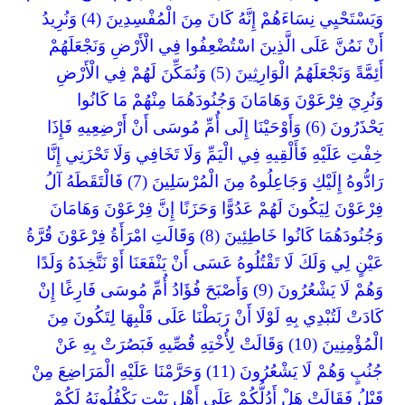
وَيَسْتَحْيِي نِسَاءَهُمْ إِنَّهُ كَانَ مِنَ الْمُفْسِدِينَ (4) وَنُرِيدُ
أَنْ نَمُنَّ عَلَى الَّذِينَ اسْتُضْعِفُوا فِي الْأَرْضِ وَنَجْعَلَهُمْ
أَئِمَّةً وَنَجْعَلَهُمُ الْوَارِثِينَ (5) وَنُمَكِّنَ لَهُمْ فِي الْأَرْضِ
وَنُرِيَ فِرْعَوْنَ وَهَامَانَ وَجُنُودَهُمَا مِنْهُمْ مَا كَانُوا
يَحْذَرُونَ (6) وَأَوْحَيْنَا إِلَى أُمِّ مُوسَى أَنْ أَرْضِعِيهِ فَإِذَا
خِفْتِ عَلَيْهِ فَأَلْقِيهِ فِي الْيَمِّ وَلَا تَخَافِي وَلَا تَحْزَنِي إِنَّا
رَادُّوهُ إِلَيْكِ وَجَاعِلُوهُ مِنَ الْمُرْسَلِينَ (7) فَالْتَقَطَهُ آلُ
فِرْعَوْنَ لِيَكُونَ لَهُمْ عَدُوًّا وَحَزَنًا إِنَّ فِرْعَوْنَ وَهَامَانَ
وَجُنُودَهُمَا كَانُوا خَاطِئِينَ (8) وَقَالَتِ امْرَأَةُ فِرْعَوْنَ قُرَّةُ
عَيْنٍ لِي وَلَكَ لَا تَقْتُلُوهُ عَسَى أَنْ يَنْفَعَنَا أَوْ نَتَّخِذَهُ وَلَدًا
وَهُمْ لَا يَشْعُرُونَ (9) وَأَصْبَحَ فُؤَادُ أُمِّ مُوسَى فَارِغًا إِنْ
كَادَتْ لَتُبْدِي بِهِ لَوْلَا أَنْ رَبَطْنَا عَلَى قَلْبِهَا لِتَكُونَ مِنَ
الْمُؤْمِنِينَ (10) وَقَالَتْ لِأُخْتِهِ قُصِّيهِ فَبَصُرَتْ بِهِ عَنْ
جُنُبٍ وَهُمْ لَا يَشْعُرُونَ (11) وَحَرَّمْنَا عَلَيْهِ الْمَرَاضِعَ مِنْ
قَبْلُ فَقَالَتْ هَلْ أَدُلُّكُمْ عَلَى أَهْلِ بَيْتٍ يَكْفُلُونَهُ لَكُمْ