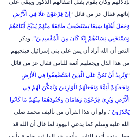
بإذلالهم وكان يقوم بفتل أطفالهم الذكور ويبقي على
إناثهم فقال عز من قائل “
إِنَّ فِرْعَوْنَ عَلَا فِي الْأَرْضِ
وَجَعَلَ أَهْلَهَا شِيَعًا يَسْتَضْعِفُ طَائِفَةً مِنْهُمْ يُذَبِّحُ أَبْنَاءَهُمْ
وَيَسْتَحْيِي نِسَاءَهُمْ إِنَّهُ كَانَ مِنَ الْمُفْسِدِينَ”.
وذكر
النص أن الله أراد أن يمن على بني إسرائيل فينجيهم
من هذا الذل ويجعلهم أئمة للناس فقال عز من قائل
“
وَنُرِيدُ أَنْ نَمُنَّ عَلَى الَّذِينَ اسْتُضْعِفُوا فِي الْأَرْضِ
وَنَجْعَلَهُمْ أَئِمَّةً وَنَجْعَلَهُمُ الْوَارِثِينَ وَنُمَكِّنَ لَهُمْ فِي
الْأَرْضِ وَنُرِيَ فِرْعَوْنَ وَهَامَانَ وَجُنُودَهُمَا مِنْهُمْ مَا كَانُوا
يَحْذَرُونَ
“. ولو أن هذا القرآن من تأليف محمد صلى
الله عليه وسلم كما يدعي اليهود لما قال أن الله قد
جعل منهم أئمة للناس وأنهم هم الوارثين خاصة وأنهم