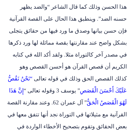
هذا الحسن وذلك كما قال الشاعر “والضد يظهر
حسنه الضد”. وينطبق هذا الحال على القصة القرآنية
فإن حسن بيانها وصدق ما ورد فيها من حقائق يتجلى
بشكل واضح عند مقارنتها بقصة مماثلة لها ورد ذكرها
في مصدر آخر كالتوراة مثلا. ولقد أكد الله في كتابه
الكريم أن قصص القرآن هو أحسن القصص وهو
كذلك القصص الحق وذلك في قوله تعالى
“
نَحْنُ نَقُصُّ
عَلَيْكَ أَحْسَنَ الْقَصَصِ
” يوسف 3 وقوله تعالى “
إِنَّ هَذَا
لَهُوَ الْقَصَصُ الْحَقُّ
” آل عمران 62. وعند مقارنة القصة
القرآنية مع مثيلاتها في التوراة نجد أنها تتفق معها في
بعض الحقائق وتقوم بتصحيح الأخطاء الواردة في