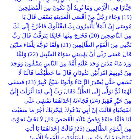
جَبَّارًا فِي الْأَرْضِ وَمَا تُرِيدُ أَنْ تَكُونَ مِنَ الْمُصْلِحِينَ
(19) وَجَاءَ رَجُلٌ مِنْ أَقْصَى الْمَدِينَةِ يَسْعَى قَالَ يَا
مُوسَى إِنَّ الْمَلَأَ يَأْتَمِرُونَ بِكَ لِيَقْتُلُوكَ فَاخْرُجْ إِنِّي لَكَ
مِنَ النَّاصِحِينَ (20) فَخَرَجَ مِنْهَا خَائِفًا يَتَرَقَّبُ قَالَ رَبِّ
نَجِّنِي مِنَ الْقَوْمِ الظَّالِمِينَ (21) وَلَمَّا تَوَجَّهَ تِلْقَاءَ مَدْيَنَ
قَالَ عَسَى رَبِّي أَنْ يَهْدِيَنِي سَوَاءَ السَّبِيلِ (22) وَلَمَّا
وَرَدَ مَاءَ مَدْيَنَ وَجَدَ عَلَيْهِ أُمَّةً مِنَ النَّاسِ يَسْقُونَ وَوَجَدَ
مِنْ دُونِهِمُ امْرَأَتَيْنِ تَذُودَانِ قَالَ مَا خَطْبُكُمَا قَالَتَا لَا
نَسْقِي حَتَّى يُصْدِرَ الرِّعَاءُ وَأَبُونَا شَيْخٌ كَبِيرٌ (23) فَسَقَى
لَهُمَا ثُمَّ تَوَلَّى إِلَى الظِّلِّ فَقَالَ رَبِّ إِنِّي لِمَا أَنْزَلْتَ إِلَيَّ
مِنْ خَيْرٍ فَقِيرٌ (24) فَجَاءَتْهُ إِحْدَاهُمَا تَمْشِي عَلَى
اسْتِحْيَاءٍ قَالَتْ إِنَّ أَبِي يَدْعُوكَ لِيَجْزِيَكَ أَجْرَ مَا سَقَيْتَ
لَنَا فَلَمَّا جَاءَهُ وَقَصَّ عَلَيْهِ الْقَصَصَ قَالَ لَا تَخَفْ نَجَوْتَ
مِنَ الْقَوْمِ الظَّالِمِينَ (25) قَالَتْ إِحْدَاهُمَا يَا أَبَتِ
اسْتَأْجِرْهُ إِنَّ خَيْرَ مَنِ اسْتَأْجَرْتَ الْقَوِيُّ الْأَمِينُ