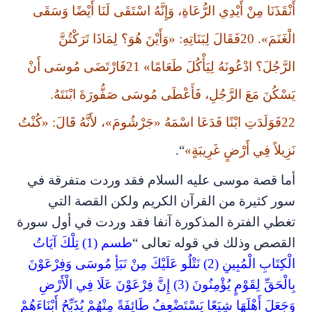
أَنْقَذَنَا مِنْ أَيْدِي الرُّعَاةِ، وَإِنَّهُ اسْتَقَى لَنَا أَيْضًا وَسَقَى
الْغَنَمَ». 20فَقَالَ لِبَنَاتِهِ: «وَأَيْنَ هُوَ؟ لِمَاذَا تَرَكْتُنَّ
الرَّجُلَ؟ ادْعُونَهُ لِيَأْكُلَ طَعَامًا» 21فَارْتَضَى مُوسَى أَنْ
يَسْكُنَ مَعَ الرَّجُلِ، فَأَعْطَى مُوسَى صَفُّورَةَ ابْنَتَهُ.
22فَوَلَدَتِ ابْنًا فَدَعَا اسْمَهُ «جَرْشُومَ»، لأَنَّهُ قَالَ: «كُنْتُ
نَزِيلاً فِي أَرْضٍ غَرِيبَةٍ»
“.
أما قصة موسى عليه السلام فقد وردت متفرقة في
سور كثيرة من القرآن الكريم ولكن القصة التي
تغطي الفترة المذكورة آنفا فقد وردت في أول سورة
القصص وذلك في قوله تعالى “
طسم (1) تِلْكَ آيَاتُ
الْكِتَابِ الْمُبِينِ (2) نَتْلُو عَلَيْكَ مِنْ نَبَأِ مُوسَى وَفِرْعَوْنَ
بِالْحَقِّ لِقَوْمٍ يُؤْمِنُونَ (3) إِنَّ فِرْعَوْنَ عَلَا فِي الْأَرْضِ
وَجَعَلَ أَهْلَهَا شِيَعًا يَسْتَضْعِفُ طَائِفَةً مِنْهُمْ يُذَبِّحُ أَبْنَاءَهُمْ