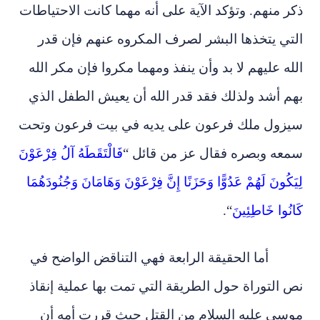
ذكر منهم. وتؤكد الآية على أنه مهما كانت الاحتياطات
التي يتخذها البشر لصرف المكروه عنهم فإن قدر
الله عليهم لا بد وأن ينفذ ومهما مكروا فإن مكر الله
بهم أشد ولذلك فقد قدر الله أن يعيش الطفل الذي
سيزول ملك فرعون على يديه في بيت فرعون وتحت
سمعه وبصره فقال عز من قائل “
فَالْتَقَطَهُ آلُ فِرْعَوْنَ
لِيَكُونَ لَهُمْ عَدُوًّا وَحَزَنًا إِنَّ فِرْعَوْنَ وَهَامَانَ وَجُنُودَهُمَا
كَانُوا خَاطِئِينَ
“.
أما الحقيقة الرابعة فهي التناقض الواضح في
نص التوراة حول الطريقة التي تمت بها عملية إنقاذ
موسى عليه السلام من القتل حيث قررت أمه أن