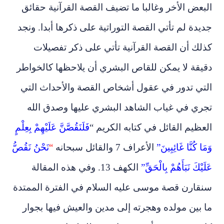
البعض الأخر وغالبا ما تضيف القصة القرآنية حقائق
جديدة لم تأتي القصة التوراتية على ذكرها أبدا. ونجد
كذلك أن القصة القرآنية تأتي على ذكر تفصيلات
دقيقة لا يمكن للقاص البشري أن يلاحظها كالخواطر
التي تدور في عقول أشخاص القصة والأحداث التي
تجري في غياب الشاهد البشري عليها وصدق الله
العظيم القائل في كتابه الكريم “
فَلَنَقُصَّنَّ عَلَيْهِمْ بِعِلْمٍ
وَمَا كُنَّا غَائِبِينَ”
الأعراف 7 والقائل سبحانه
“
نَحْنُ نَقُصُّ
عَلَيْكَ نَبَأَهُمْ بِالْحَقِّ”
الكهف 13
. وفي هذه المقالة
سنقارن قصة موسى عليه السلام في الفترة الممتدة
ما بين مولده وهجرته إلى مدين والعيش فيها بجوار