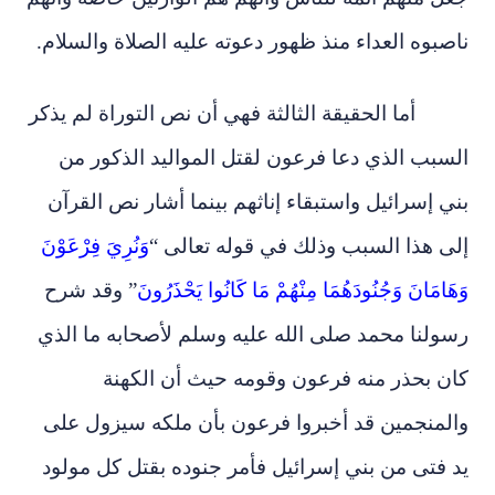
ناصبوه العداء منذ ظهور دعوته عليه الصلاة والسلام.
أما الحقيقة الثالثة فهي أن نص التوراة لم يذكر
السبب الذي دعا فرعون لقتل المواليد الذكور من
بني إسرائيل واستبقاء إناثهم بينما أشار نص القرآن
إلى هذا السبب وذلك في قوله تعالى “
وَنُرِيَ فِرْعَوْنَ
وَهَامَانَ وَجُنُودَهُمَا مِنْهُمْ مَا كَانُوا يَحْذَرُونَ
” وقد شرح
رسولنا محمد صلى الله عليه وسلم لأصحابه ما الذي
كان بحذر منه فرعون وقومه حيث أن الكهنة
والمنجمين قد أخبروا فرعون بأن ملكه س
ي
زول على
يد فتى من بني إسرائيل فأمر جنوده بقتل كل مولود