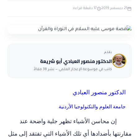
ضوابط و تأصيل الاعجاز
حول الاعجاز
الاعجاز التشريعي في القرآن
21 ديسمبر 2019
17 دقيقة قراءة
تواصل معنا
قصص للعبرة
حول السنة
مسلمين جدد
حول القراّن
مقالات اسلامية
بقلم
الدكتور منصور العبادي أبو شريعة
كاتب في موسوعة الإعجاز العلمي — نشر 38 مقالاً.
الدكتور منصور العبادي
جامعة العلوم والتكنولوجيا الأردنية
إن محاسن الأشياء تظهر جلية واضحة عند
مقارنتها بأضدادها أي تلك الأشياء التي تفتقد إلى مثل