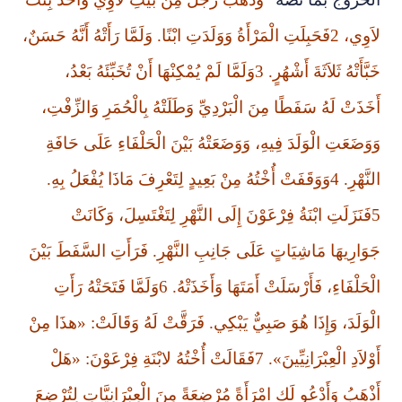
لاَوِي، 2فَحَبِلَتِ الْمَرْأَةُ وَوَلَدَتِ ابْنًا. وَلَمَّا رَأَتْهُ أَنَّهُ حَسَنٌ،
خَبَّأَتْهُ ثَلاَثَةَ أَشْهُرٍ. 3وَلَمَّا لَمْ يُمْكِنْهَا أَنْ تُخَبِّئَهُ بَعْدُ،
أَخَذَتْ لَهُ سَفَطًا مِنَ الْبَرْدِيِّ وَطَلَتْهُ بِالْحُمَرِ وَالزِّفْتِ،
وَوَضَعَتِ الْوَلَدَ فِيهِ، وَوَضَعَتْهُ بَيْنَ الْحَلْفَاءِ عَلَى حَافَةِ
النَّهْرِ. 4وَوَقَفَتْ أُخْتُهُ مِنْ بَعِيدٍ لِتَعْرِفَ مَاذَا يُفْعَلُ بِهِ.
5فَنَزَلَتِ ابْنَةُ فِرْعَوْنَ إِلَى النَّهْرِ لِتَغْتَسِلَ، وَكَانَتْ
جَوَارِيهَا مَاشِيَاتٍ عَلَى جَانِبِ النَّهْرِ. فَرَأَتِ السَّفَطَ بَيْنَ
الْحَلْفَاءِ، فَأَرْسَلَتْ أَمَتَهَا وَأَخَذَتْهُ. 6وَلَمَّا فَتَحَتْهُ رَأَتِ
الْوَلَدَ، وَإِذَا هُوَ صَبِيٌّ يَبْكِي. فَرَقَّتْ لَهُ وَقَالَتْ: «هذَا مِنْ
أَوْلاَدِ الْعِبْرَانِيِّينَ». 7فَقَالَتْ أُخْتُهُ لابْنَةِ فِرْعَوْنَ: «هَلْ
أَذْهَبُ وَأَدْعُو لَكِ امْرَأَةً مُرْضِعَةً مِنَ الْعِبْرَانِيَّاتِ لِتُرْضِعَ