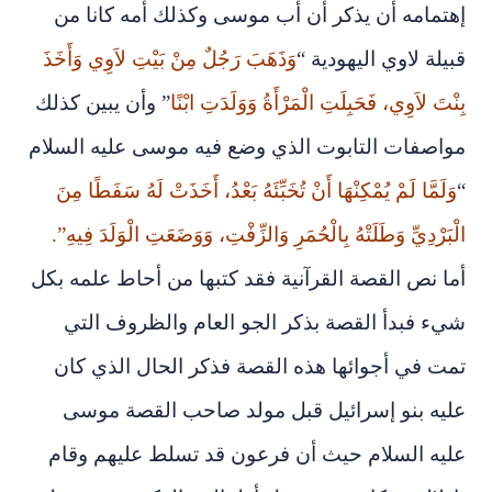
إهتمامه أن يذكر أن أب موسى وكذلك أمه كانا من
قبيلة لاوي اليهودية “
وَذَهَبَ رَجُلٌ مِنْ بَيْتِ لاَوِي وَأَخَذَ
بِنْتَ لاَوِي، فَحَبِلَتِ الْمَرْأَةُ وَوَلَدَتِ ابْنًا
” وأن يبين كذلك
مواصفات التابوت الذي وضع فيه موسى عليه السلام
“
وَلَمَّا لَمْ يُمْكِنْهَا أَنْ تُخَبِّئَهُ بَعْدُ، أَخَذَتْ لَهُ سَفَطًا مِنَ
الْبَرْدِيِّ وَطَلَتْهُ بِالْحُمَرِ وَالزِّفْتِ، وَوَضَعَتِ الْوَلَدَ فِيهِ”.
أما نص القصة القرآنية فقد كتبها من أحاط علمه بكل
شيء فبدأ القصة بذكر الجو العام والظروف التي
تمت في أجوائها هذه القصة فذكر الحال الذي كان
عليه بنو إسرائيل قبل مولد صاحب القصة موسى
عليه السلام حيث أن فرعون قد تسلط عليهم وقام