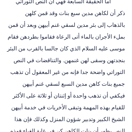
أما الحقيقة السابعة فهي أن النص التوراتي
ذكر أن لكاهن مدين سبع بنات وقد قمن كلهن
بالذهاب إلى بئر مدين لسقي غنم أبيهن وبعد أن قمن
بملء الأجران بالماء أتى الرعاة فقاموا بطردهن فقام
موسى عليه السلام الذي كان جالسا بالقرب من البئر
بنجدتهن وسقى لهن غنمهن. والتناقضات في النص
التوراتي واضحة جدا فإنه من غير المعقول أن تذهب
جميع بنات كاهن مدين السبع لسقي غنم أبيهن
فيكفي أن تذهب واحدة أو إثنتان أو ثلاثة على الأكثر
للقيام بهذه المهمة وتبقى الأخريات في خدمة أبيهن
الشيخ الكبير وتدبير شؤون المنزل وكذلك فإن هذا
النص يظهر أن بنات الكاهن كن في غاية الغباء فهذه