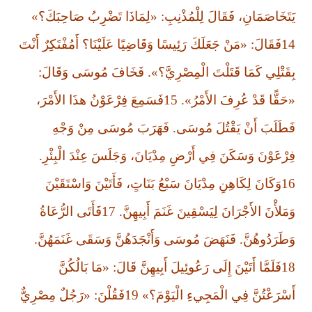
يَتَخَاصَمَانِ، فَقَالَ لِلْمُذْنِبِ: «لِمَاذَا تَضْرِبُ صَاحِبَكَ؟»
14فَقَالَ: «مَنْ جَعَلَكَ رَئِيسًا وَقَاضِيًا عَلَيْنَا؟ أَمُفْتَكِرٌ أَنْتَ
بِقَتْلِي كَمَا قَتَلْتَ الْمِصْرِيَّ؟». فَخَافَ مُوسَى وَقَالَ:
«حَقًّا قَدْ عُرِفَ الأَمْرُ». 15فَسَمِعَ فِرْعَوْنُ هذَا الأَمْرَ،
فَطَلَبَ أَنْ يَقْتُلَ مُوسَى. فَهَرَبَ مُوسَى مِنْ وَجْهِ
فِرْعَوْنَ وَسَكَنَ فِي أَرْضِ مِدْيَانَ، وَجَلَسَ عِنْدَ الْبِئْرِ.
16وَكَانَ لِكَاهِنِ مِدْيَانَ سَبْعُ بَنَاتٍ، فَأَتَيْنَ وَاسْتَقَيْنَ
وَمَلأْنَ الأَجْرَانَ لِيَسْقِينَ غَنَمَ أَبِيهِنَّ. 17فَأَتَى الرُّعَاةُ
وَطَرَدُوهُنَّ. فَنَهَضَ مُوسَى وَأَنْجَدَهُنَّ وَسَقَى غَنَمَهُنَّ.
18فَلَمَّا أَتَيْنَ إِلَى رَعُوئِيلَ أَبِيهِنَّ قَالَ: «مَا بَالُكُنَّ
أَسْرَعْتُنَّ فِي الْمَجِيءِ الْيَوْمَ؟» 19فَقُلْنَ: «رَجُلٌ مِصْرِيٌّ