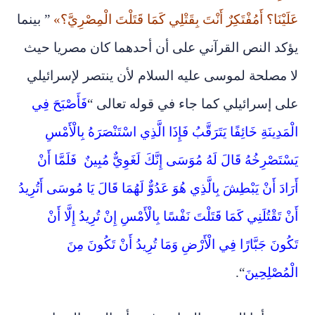
عَلَيْنَا؟ أَمُفْتَكِرٌ أَنْتَ بِقَتْلِي كَمَا قَتَلْتَ الْمِصْرِيَّ؟»
” بينما
يؤكد النص القرآني على أن أحدهما كان مصريا حيث
لا مصلحة لموسى عليه السلام لأن ينتصر لإسرائيلي
على إسرائيلي كما جاء في قوله تعالى “
فَأَصْبَحَ فِي
الْمَدِينَةِ خَائِفًا يَتَرَقَّبُ فَإِذَا الَّذِي اسْتَنْصَرَهُ بِالْأَمْسِ
يَسْتَصْرِخُهُ قَالَ لَهُ مُوَسَى إِنَّكَ لَغَوِيٌّ مُبِينٌ فَلَمَّا أَنْ
أَرَادَ أَنْ يَبْطِشَ بِالَّذِي هُوَ عَدُوٌّ لَهُمَا قَالَ يَا مُوسَى أَتُرِيدُ
أَنْ تَقْتُلَنِي كَمَا قَتَلْتَ نَفْسًا بِالْأَمْسِ إِنْ تُرِيدُ إِلَّا أَنْ
تَكُونَ جَبَّارًا فِي الْأَرْضِ وَمَا تُرِيدُ أَنْ تَكُونَ مِنَ
الْمُصْلِحِينَ
“.