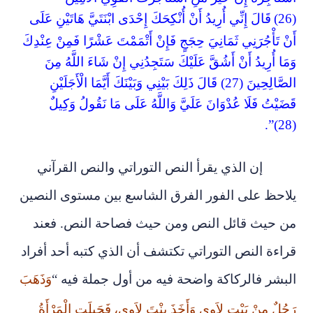
(26)
قَالَ إِنِّي أُرِيدُ أَنْ أُنْكِحَكَ إِحْدَى ابْنَتَيَّ هَاتَيْنِ عَلَى
أَنْ تَأْجُرَنِي ثَمَانِيَ حِجَجٍ فَإِنْ أَتْمَمْتَ عَشْرًا فَمِنْ عِنْدِكَ
وَمَا أُرِيدُ أَنْ أَشُقَّ عَلَيْكَ سَتَجِدُنِي إِنْ شَاءَ اللَّهُ مِنَ
الصَّالِحِينَ (27) قَالَ ذَلِكَ بَيْنِي وَبَيْنَكَ أَيَّمَا الْأَجَلَيْنِ
قَضَيْتُ فَلَا عُدْوَانَ عَلَيَّ وَاللَّهُ عَلَى مَا نَقُولُ وَكِيلٌ
(28)”.
إن الذي يقرأ النص التوراتي والنص القرآني
يلاحظ على الفور الفرق الشاسع بين مستوى النصين
من حيث قائل النص ومن حيث فصاحة النص. فعند
قراءة النص التوراتي تكتشف أن الذي كتبه أحد أفراد
البشر فالركاكة واضحة فيه من أول جملة فيه “
وَذَهَبَ
رَجُلٌ مِنْ بَيْتِ لاَوِي وَأَخَذَ بِنْتَ لاَوِي،
فَحَبِلَتِ الْمَرْأَةُ