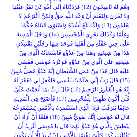
وَهُمْ لَهُ نَاصِحُونَ (12) فَرَدَدْنَاهُ إِلَى أُمِّهِ كَيْ تَقَرَّ عَيْنُهَا
وَلَا تَحْزَنَ وَلِتَعْلَمَ أَنَّ وَعْدَ اللَّهِ حَقٌّ وَلَكِنَّ أَكْثَرَهُمْ لَا
يَعْلَمُونَ (13) وَلَمَّا بَلَغَ أَشُدَّهُ وَاسْتَوَى آتَيْنَاهُ حُكْمًا
وَعِلْمًا وَكَذَلِكَ نَجْزِي الْمُحْسِنِينَ (14) وَدَخَلَ الْمَدِينَةَ
عَلَى حِينِ غَفْلَةٍ مِنْ أَهْلِهَا فَوَجَدَ فِيهَا رَجُلَيْنِ يَقْتَتِلَانِ
هَذَا مِنْ شِيعَتِهِ وَهَذَا مِنْ عَدُوِّهِ فَاسْتَغَاثَهُ الَّذِي مِنْ
شِيعَتِهِ عَلَى الَّذِي مِنْ عَدُوِّهِ فَوَكَزَهُ مُوسَى فَقَضَى
عَلَيْهِ قَالَ هَذَا مِنْ عَمَلِ الشَّيْطَانِ إِنَّهُ عَدُوٌّ مُضِلٌّ مُبِينٌ
(15) قَالَ رَبِّ إِنِّي ظَلَمْتُ نَفْسِي فَاغْفِرْ لِي فَغَفَرَ لَهُ
إِنَّهُ هُوَ الْغَفُورُ الرَّحِيمُ (16) قَالَ رَبِّ بِمَا أَنْعَمْتَ عَلَيَّ
فَلَنْ أَكُونَ ظَهِيرًا لِلْمُجْرِمِينَ (17) فَأَصْبَحَ فِي الْمَدِينَةِ
خَائِفًا يَتَرَقَّبُ فَإِذَا الَّذِي اسْتَنْصَرَهُ بِالْأَمْسِ يَسْتَصْرِخُهُ
قَالَ لَهُ مُوَسَى إِنَّكَ لَغَوِيٌّ مُبِينٌ (18) فَلَمَّا أَنْ أَرَادَ أَنْ
يَبْطِشَ بِالَّذِي هُوَ عَدُوٌّ لَهُمَا قَالَ يَا مُوسَى أَتُرِيدُ أَنْ
تَقْتُلَنِي كَمَا قَتَلْتَ نَفْسًا بِالْأَمْسِ إِنْ تُرِيدُ إِلَّا أَنْ تَكُونَ