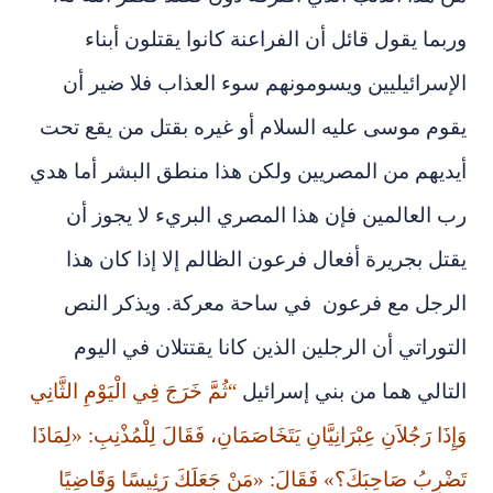
وربما يقول قائل أن الفراعنة كانوا يقتلون أبناء
الإسرائيليين ويسومونهم سوء العذاب فلا ضير أن
يقوم موسى عليه السلام أو غيره بقتل من يقع تحت
أيديهم من المصريين ولكن هذا منطق البشر أما هدي
رب العالمين فإن هذا المصري البريء لا يجوز أن
يقتل بجريرة أفعال فرعون الظالم إلا إذا كان هذا
الرجل مع فرعون في ساحة معركة. ويذكر النص
التوراتي أن الرجلين الذين كانا يقتتلان في اليوم
التالي هما من بني إسرائيل
“ثُمَّ خَرَجَ فِي الْيَوْمِ الثَّانِي
وَإِذَا رَجُلاَنِ عِبْرَانِيَّانِ يَتَخَاصَمَانِ، فَقَالَ لِلْمُذْنِبِ: «لِمَاذَا
تَضْرِبُ صَاحِبَكَ؟» فَقَالَ: «مَنْ جَعَلَكَ رَئِيسًا وَقَاضِيًا