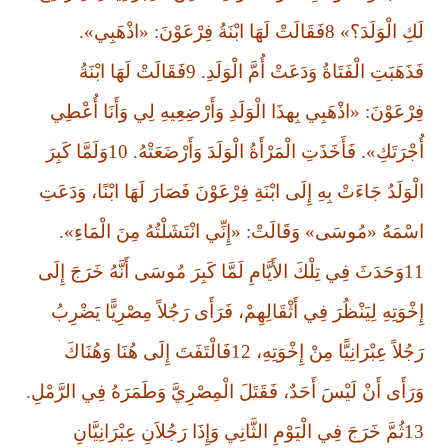
لَكِ الْوَلَدَ؟» 8فَقَالَتْ لَهَا ابْنَةُ فِرْعَوْنَ: «اذْهَبِي».
فَذَهَبَتِ الْفَتَاةُ وَدَعَتْ أُمَّ الْوَلَدِ. 9فَقَالَتْ لَهَا ابْنَةُ
فِرْعَوْنَ: «اذْهَبِي بِهذَا الْوَلَدِ وَأَرْضِعِيهِ لِي وَأَنَا أُعْطِي
أُجْرَتَكِ». فَأَخَذَتِ الْمَرْأَةُ الْوَلَدَ وَأَرْضَعَتْهُ. 10وَلَمَّا كَبِرَ
الْوَلَدُ جَاءَتْ بِهِ إِلَى ابْنَةِ فِرْعَوْنَ فَصَارَ لَهَا ابْنًا، وَدَعَتِ
اسْمَهُ «مُوسَى» وَقَالَتْ: «إِنِّي انْتَشَلْتُهُ مِنَ الْمَاءِ».
11وَحَدَثَ فِي تِلْكَ الأَيَّامِ لَمَّا كَبِرَ مُوسَى أَنَّهُ خَرَجَ إِلَى
إِخْوَتِهِ لِيَنْظُرَ فِي أَثْقَالِهِمْ، فَرَأَى رَجُلاً مِصْرِيًّا يَضْرِبُ
رَجُلاً عِبْرَانِيًّا مِنْ إِخْوَتِهِ، 12فَالْتَفَتَ إِلَى هُنَا وَهُنَاكَ
وَرَأَى أَنْ لَيْسَ أَحَدٌ، فَقَتَلَ الْمِصْرِيَّ وَطَمَرَهُ فِي الرَّمْلِ.
13ثُمَّ خَرَجَ فِي الْيَوْمِ الثَّانِي وَإِذَا رَجُلاَنِ عِبْرَانِيَّانِ