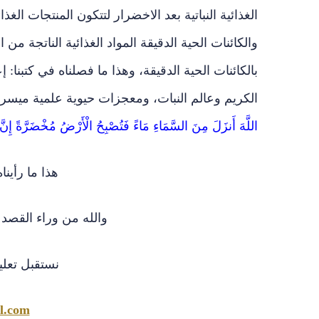
الغذائية النباتية بعد الاخضرار لتتكون المنتجات الغذا
والكائنات الحية الدقيقة المواد الغذائية الناتجة من 
بالكائنات الحية الدقيقة، وهذا ما فصلناه في كتبنا:
الكريم وعالم النبات، ومعجزات حيوية علمية ميسرة 
اللَّهَ أَنزَلَ مِنَ السَّمَاءِ مَاءً فَتُصْبِحُ الْأَرْضُ مُخْضَرَّةً إِنَّ اللَّهَ لَ
هذا ما رأينا
والله من وراء القصد 
نستقبل تعليق
l.com