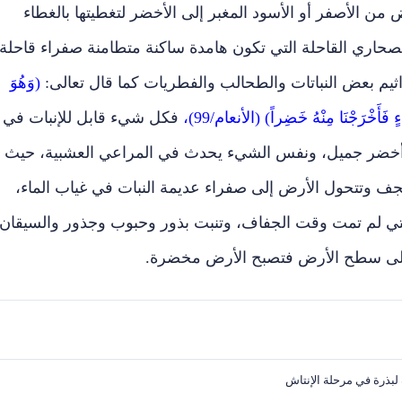
 الأصفر أو الأسود المغبر إلى الأخضر لتغطيتها بالغطاء
صحاري القاحلة التي تكون هامدة ساكنة متطامنة صفراء قاحلة،
ثيم بعض النباتات والطحالب والفطريات كما قال تعالى:
(وَهُوَ
ٍ فَأَخْرَجْنَا مِنْهُ خَضِراً) (الأنعام/99)،
فكل شيء قابل للإنبات في
 أخضر جميل، ونفس الشيء يحدث في المراعي العشبية، حيث
ف وتتحول الأرض إلى صفراء عديمة النبات في غياب الماء،
لتي لم تمت وقت الجفاف، وتنبت بذور وحبوب وجذور والسيقان
 على سطح الأرض فتصبح الأرض مخضرة.
بذرة في مرحلة الإنتاش