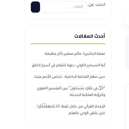
ابحث عن:
أحدث المقالات
نعمة البكتيريا: عالَم صغير بآثار عظيمة
آية التسخير الكوني: دعوة للتفكر في أسرار الخلق
حين تنهار المناعة الداخلية… تتداعى الأمم علينا
“كُلٌّ فِي فَلَكٍ يَسْبَحُونَ” بين التفسير اللغوي
والرؤية الفلكية الحديثة
الإعجاز القرآني من خلال لفظ ﴿لَا يَحْطِمَنَّكُمْ﴾:
حين يلتقي الوحي بالعلم