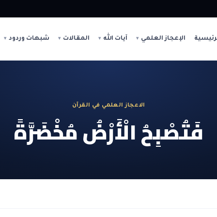
رئيسية
الإعجاز العلمي
آيات الله
المقالات
شبهات وردود
الاعجاز العلمي في القرآن
فَتُصْبِحُ الْأَرْضُ مُخْضَرَّةً