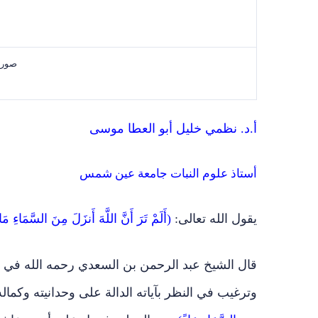
صورة
أ.د. نظمي خليل أبو العطا موسى
أستاذ علوم النبات جامعة عين شمس
يقول الله تعالى:
(أَلَمْ تَرَ أَنَّ اللَّهَ أَنزَلَ مِنَ السَّمَاءِ مَاءً فَ
قال الشيخ عبد الرحمن بن السعدي رحمه الله في تي
وترغيب في النظر بآياته الدالة على وحدانيته وكمال