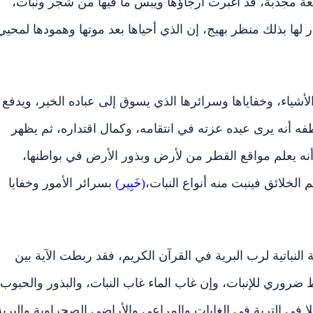
 مجدبة، قد اغبرت أرجاؤها ويبس ما فيها من شجر ونبات،
 بذلك منظر بهيج، إن الذي أحياها بعد موتها وهمودها لمحيي
شياء، وخفاياها وسرائرها الذي يسوق إلى عباده الخير، ويدفع
 أنه يرى عبده عزته في انتقامه، وكمال اقتداره، ثم يظهر
نه يعلم مواقع القطر من لأرض وبذور الأرض في بواطنها،
الخلائق فينبت منه أنواع النبات،
(خَبِير)
بسرائر الأمور وخفايا
 النباتية لرب البرية في القرآن الكريم، فقد ربطت الآية بين
ضروري للإنبات، وإن غاب الماء غاب النبات، والبذور والحبوب
 في التربة في الغابات والمراعي والأراضي الصحراوية والبرية