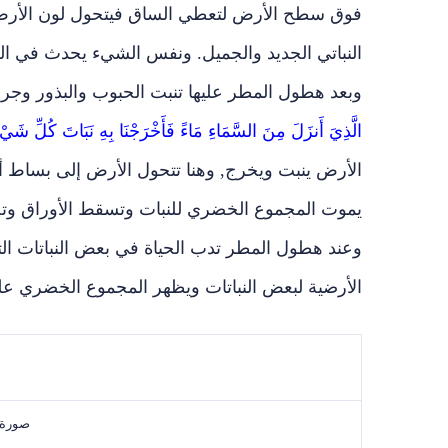
فوق سطح الأرض لتعطي الساق فيتحول لون الأرض من
النباتي الجديد والجميل. ونفس الشيء يحدث في ال
وبعد هطول المطر عليها تنبت الحبوب والبذور وجرا
الَّذِيَ أَنزَلَ مِنَ السَّمَاءِ مَاءً فَأَخْرَجْنَا بِهِ نَبَاتَ كُلِّ شَيْء
الأرض ينبت ويخرج, وهنا تتحول الأرض إلى بساط
يموت المجموع الخضري للنبات وتسقط الأوراق وتج
وعند هطول المطر تدب الحياة في بعض النباتات ا
الأرضية لبعض النباتات ويظهر المجموع الخضري
صورة ل