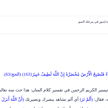
 لبذور في مرحلة النمو
تُصْبِحُ الْأَرْضُ مُخْضَرَّةً إِنَّ اللَّهَ لَطِيفٌ خَبِيرٌ{63}) (الحج/63).
سير الكريم الرحمن في تفسير كلام المنان: هذا حث منه تعال
ه، فقال:
(أَلَمْ تَرَ)
أي ألم تشاهد ببصرك وبصيرتك
(أَنَّ اللَّهَ أَنزَلَ