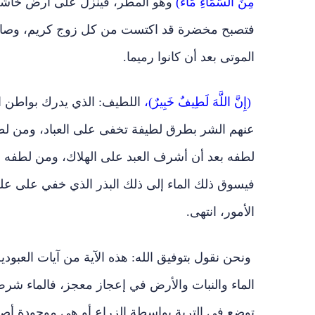
مِنَ السَّمَاءِ مَاءً)
وهو المطر، فينزل على أرض خاشعة
فتصبح مخضرة قد اكتست من كل زوج كريم، وصار لها
الموتى بعد أن كانوا رميما.
(إِنَّ اللَّهَ لَطِيفٌ خَبِيرٌ)،
اللطيف: الذي يدرك بواطن الأ
عنهم الشر بطرق لطيفة تخفى على العباد، ومن لطفه
لطفه بعد أن أشرف العبد على الهلاك، ومن لطفه أ
فيسوق ذلك الماء إلى ذلك البذر الذي خفي على علم 
الأمور، انتهى.
ونحن نقول بتوفيق الله: هذه الآية من آيات العبودية
الماء والنبات والأرض في إعجاز معجز، فالماء شرط 
توضع في التربة بواسطة الزراع أو هي موجودة أصلا