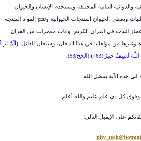
ئية والدوائية النباتية المختلفة ويستخدم الإنسان والحيوان
النبات ويعطي الحيوان المنتجات الحيوانية وتنتج المواد المنتجة
 إعجاز النبات في القرآن الكريم، وآيات معجزات من القرآن
وغيرها من مؤلفاتنا في هذا المجال، وسبحان القائل:
(أَلَمْ تَرَ أَ
طِيفٌ خَبِيرٌ{63}) (الحج/63).
ه في هذه الآية بفضل الله
وفوق كل ذي علم عليم والله أعلم.
اتكم على الإيميل التالي:
phy_tech@hotmai