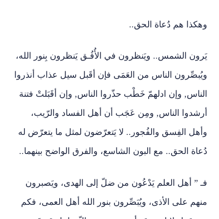
وهكذا هم دُعاة الحق..
يَرون الشمس.. ويَنظرون في الأُفُـق يَنظرون بِنور الله،
ويُبصِّرون الناس من العَمَى فإن أقَبل سيل عذاب أنذروا
الناس, وإن ادلهمّ خَطْب حذّروا الناس, وإن أقَبَلتْ فتنة
أرشدوا الناس, ومِن عَجَب أن أهل الفساد والرّيب،
وأهل الفِسق والفُجور.. لا يَتعرّضون لمثل ما يتعرّض له
دُعاة الحق.. مع البون الشاسع، والفرق الواضح بينهما..
فـ ” أهل العلم يَدْعُون من ضلّ إلى الهدى، ويَصبرون
منهم على الأذى، ويُبَصِّرون بنور الله أهل العمى، فكم