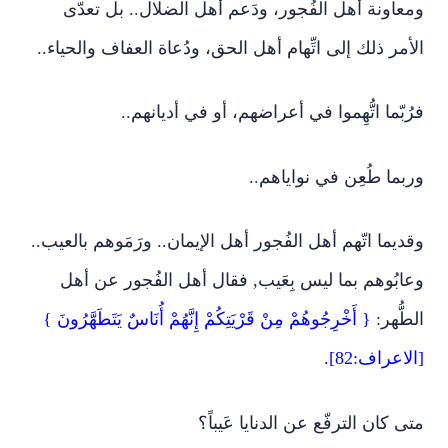
ومعاونة أهل الفُجور، ودَعم أهل الضلال.. بل تعدّى
الأمر ذلك إلى اتِّهام أهل الحق، ودُعاة العفاف والحياء..
فرُبّما اتُّهِموا في أعراضهم، أو في أديانهم..
وربما طُعِن في نواياهم..
وقديما اتّهم أهل الفُجور أهل الإيمان.. ورَمَوهم بالعيب..
وعابُوهم بما ليس بِعَيب, فقال أهل الفُجور عن أهل
الطُّهر:
{ أَخْرِجُوهُمْ مِنْ قَرْيَتِكُمْ إِنَّهُمْ أُنَاسٌ يَتَطَهَّرُونَ }
[الاعراف:82].
متى كان الترفّع عن الدنايا عَيباً؟