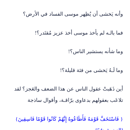
وأنه يَخشى أن يُظِهر موسى الفساد في الأرض؟
فما بالـه لم يأخذ موسى أخذ عزيز مُقتَدر؟!
وما شأنه يستشير الناس؟!
وما لَـهُ يَخشى من فئة قليلة؟!
أين ذَهَبتْ عقول الناس عن هذا الضعف والعَجز؟ لقد
تلاعَب بعقولهم بدعاوى برّاقـة، وأقوال ساذجة
{ فَاسْتَخَفَّ قَوْمَهُ فَأَطَاعُوهُ إِنَّهُمْ كَانُوا قَوْمًا فَاسِقِينَ}