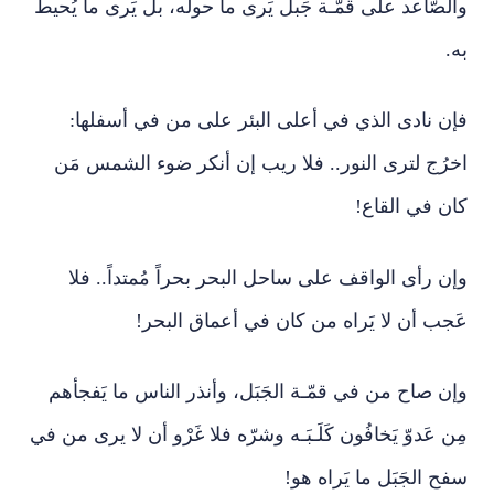
والصّاعد على قمّـة جَبل يَرى ما حوله، بل يَرى ما يُحيط
به.
فإن نادى الذي في أعلى البئر على من في أسفلها:
اخرُج لترى النور.. فلا ريب إن أنكر ضوء الشمس مَن
كان في القاع!
وإن رأى الواقف على ساحل البحر بحراً مُمتداً.. فلا
عَجب أن لا يَراه من كان في أعماق البحر!
وإن صاح من في قمّـة الجَبَل، وأنذر الناس ما يَفجأهم
مِن عَدوّ يَخافُون كَلَـبَـه وشرّه فلا غَرْو أن لا يرى من في
سفح الجَبَل ما يَراه هو!