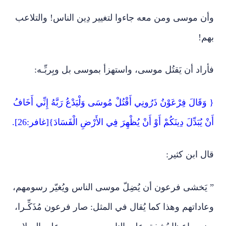
وأن موسى ومن معه جاءوا لتغيير دِين الناس! والتلاعب
بهم!
فأراد أن يَقتُل موسى، واستهزأ بموسى بل وبِربِّـه:
{ وَقَالَ فِرْعَوْنُ ذَرُونِي أَقْتُلْ مُوسَى وَلْيَدْعُ رَبَّهُ إِنِّي أَخَافُ
أَنْ يُبَدِّلَ دِينَكُمْ أَوْ أَنْ يُظْهِرَ فِي الأَرْضِ الْفَسَادَ}[غافر:26].
قال ابن كثير:
” يَخشى فرعون أن يُضِلّ موسى الناس ويُغيّر رسومهم،
وعاداتهم وهذا كما يُقال في المثل: صار فرعون مُذَكِّـرا،