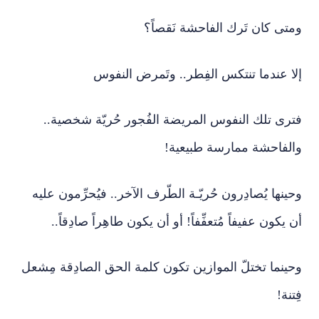
ومتى كان تَرك الفاحشة نَقصاً؟
إلا عندما تنتكس الفِطر.. وتَمرض النفوس
فترى تلك النفوس المريضة الفُجور حُريّة شخصية..
والفاحشة ممارسة طبيعية!
وحينها يُصادِرون حُريّـة الطّرف الآخر.. فيُحرِّمون عليه
أن يكون عفيفاً مُتعفِّفاً! أو أن يكون طاهِراً صادِقاً..
وحينما تختلّ الموازين تكون كلمة الحق الصادِقة مِشعل
فِتنة!