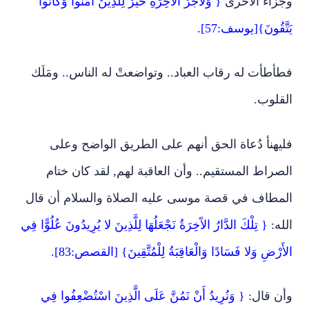
وجزاء الأخرى
{ وَلأَجْرُ الآَخِرَةِ خَيْرٌ لِلَّذِينَ آَمَنُوا وَكَانُوا
يَتَّقُونَ}[يوسف:57].
فطأطأت له رقاب العباد.. وتواضعتْ له الناس.. ومَلَك
القلوب.
فليهنأ دُعاة الحق أنهم على الطريق الواضح وعلى
الصراط المستقيم.. وأن العاقبة لهم, لقد كان ختام
المطاف في قصة موسى عليه الصلاة والسلام أن قال
الله:
{ تِلْكَ الدَّارُ الآَخِرَةُ نَجْعَلُهَا لِلَّذِينَ لا يُرِيدُونَ عُلُوًّا فِي
الأَرْضِ وَلا فَسَادًا وَالْعَاقِبَةُ لِلْمُتَّقِينَ} [القصص:83].
وأن قال:
{ وَنُرِيدُ أَنْ نَمُنَّ عَلَى الَّذِينَ اسْتُضْعِفُوا فِي