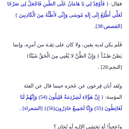
فقال:
{ فَأَوْقِدْ لِي يَا هَامَانُ عَلَى الطِّينِ فَاجْعَلْ لِي صَرْحًا
لَعَلِّي أَطَّلِعُ إِلَى إِلَهِ مُوسَى وَإِنِّي لأَظُنُّهُ مِنَ الْكَاذِبِينَ }
[القصص:38].
فَلَم يكن لديه يقين، ولا كان على ثِقـة من أمرِه، وإنما
يَظنّ ظـنّـاً { وَإِنَّ الظَّنَّ لا يُغْنِي مِنَ الْحَقِّ شَيْئًا}
[النجم:28] .
ولقد أبان فِرعون عن عَجزه حينما قال عن الفئة
المؤمنة:
{ إِنَّ هَؤُلاءِ لَشِرْذِمَةٌ قَلِيلُونَ (54) وَإِنَّهُمْ لَنَا
لَغَائِظُونَ (55) وَإِنَّا لَجَمِيعٌ حَاذِرُونَ(56)} [الشعراء] .
واعجباً! أوَ يَخشى الإلـه أو يُحاذِر؟