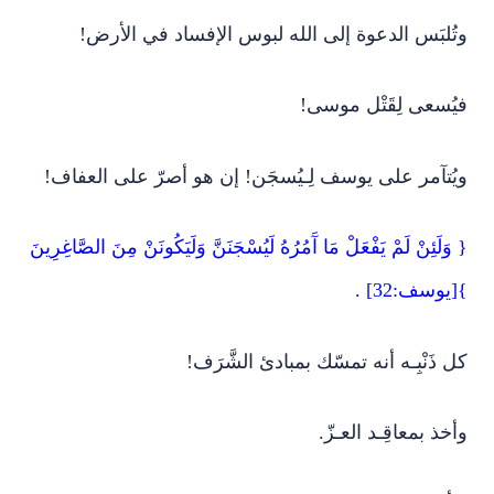
وتُلبَس الدعوة إلى الله لبوس الإفساد في الأرض!
فيُسعى لِقَتْل موسى!
ويُتآمر على يوسف لِـيُسجَن! إن هو أصرّ على العفاف!
{ وَلَئِنْ لَمْ يَفْعَلْ مَا آَمُرُهُ لَيُسْجَنَنَّ وَلَيَكُونَنْ مِنَ الصَّاغِرِينَ
}[يوسف:32] .
كل ذَنْبِـه أنه تمسّك بمبادئ الشَّرَف!
وأخذ بمعاقِـد العـزّ.