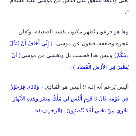
يعني واعظا يُشفِق على الناس من موسى عليه السلام
“.
وها هو فِرعون يُظهر مكنون نفسه الضعيفة، ويُعلن
عجزه وضعفه، فيقول عن موسى:
{ إِنِّي أَخَافُ أَنْ يُبَدِّلَ
دِينَكُمْ}
وليس هذا فَحسب بل ويَخشى من موسى
{ أَنْ
يُظْهِرَ فِي الأَرْضِ الْفَسَادَ } .
أليس يَزعم أنه إلـه؟! أليس هو الْمُنادِي
{ وَنَادَى فِرْعَوْنُ
فِي قَوْمِهِ قَالَ يَا قَوْمِ أَلَيْسَ لِي مُلْكُ مِصْرَ وَهَذِهِ الأَنْهَارُ
تَجْرِي مِنْ تَحْتِي أَفَلا تُبْصِرُونَ} [الزخرف:51].