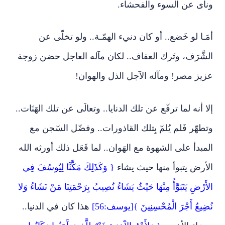
ونأى عن السوء والفحشاء.
أمَـا لو خَضع.. أو كان دنيء الهمّـة.. ولو تخلّى عن
الشَّرَف، وتَرك العفاف.. لكان مآله العاجل حضن زوجة
عزيز مصر! ومآله الآجل الذل والهوان!
إلا أنه لما ترفّع عن تلك الدنايا.. وتعالَى عن تلك الهَنَات..
وتطهّر فَلم يُلمّ بِتلك القاذورات.. وفضّل السّجن مع
المبدأ على الشهوة مع الهَوان.. لما فَعَل ذلك أورثه الله
الأرض يتبوأ منها حيث يشاء
{ وَكَذَلِكَ مَكَّنَّا لِيُوسُفَ فِي
الأَرْضِ يَتَبَوَّأُ مِنْهَا حَيْثُ يَشَاءُ نُصِيبُ بِرَحْمَتِنَا مَنْ نَشَاءُ وَلا
نُضِيعُ أَجْرَ الْمُحْسِنِينَ }[يوسف:56]
هذا كان في الدنيا..