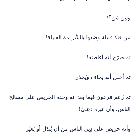
ومِن مَن؟!
من فئة قليلة وَصَفها بالشّرذِمة القليلة!
ثم صرّح أنه أغاظته!
ثم أعلَن أنه يَخاف ويَحذَر!
ثم زَعم فرعون فيما بعد أنه وحده الحريص على مصالح
الناس، وأن غيره دَعِـيّ!
وأنه حريص على دِين الناس من أن يُبدّل أو يُغيّر!