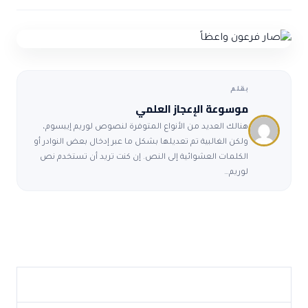
ضوابط و تأصيل الاعجاز
حول الاعجاز
الاعجاز التشريعي في القرآن
تواصل معنا
قصص للعبرة
حول السنة
مسلمين جدد
حول القراّن
مقالات اسلامية
بقلم
موسوعة الإعجاز العلمي
هنالك العديد من الأنواع المتوفرة لنصوص لوريم إيبسوم،
ولكن الغالبية تم تعديلها بشكل ما عبر إدخال بعض النوادر أو
الكلمات العشوائية إلى النص. إن كنت تريد أن تستخدم نص
لوريم…