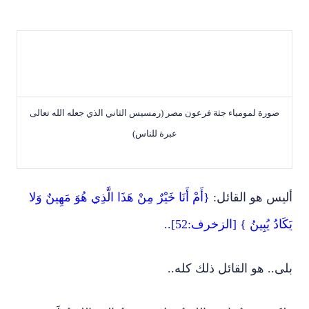
صورة لمومياء جثة فرعون مصر (رمسيس الثاني الذي جعله الله تعالى
عبرة للناس)
أليس هو القائل:
{أَمْ أَنَا خَيْرٌ مِنْ هَذَا الَّذِي هُوَ مَهِينٌ وَلا
يَكَادُ يُبِينُ } [الزخرف:52]..
بلى.. هو القائل ذلك كله..