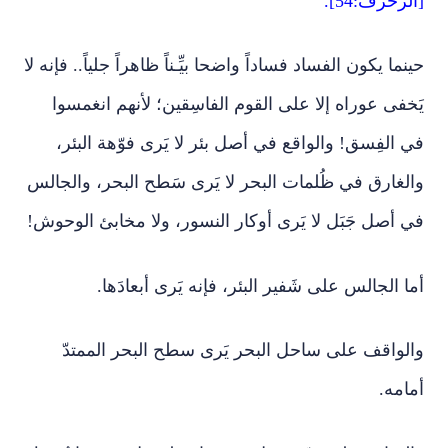
[الزخرف:54].
حينما يكون الفساد فساداً واضحا بيِّـناً ظاهراً جلياً.. فإنه لا
يَخفى عوراه إلا على القوم الفاسِقين؛ لأنهم انغمسوا
في الفِسق! والواقع في أصل بئر لا يَرى فوّهة البئر،
والغارق في ظُلمات البحر لا يَرى سَطح البحر، والجالس
في أصل جَبَل لا يَرى أوكار النسور، ولا مخابئ الوحوش!
أما الجالس على شَفير البئر، فإنه يَرى أبعادَها.
والواقف على ساحل البحر يَرى سطح البحر الممتدّ
أمامه.