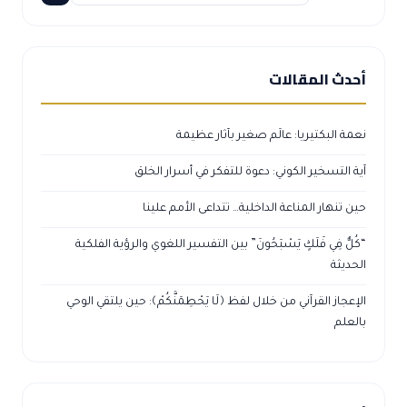
أحدث المقالات
نعمة البكتيريا: عالَم صغير بآثار عظيمة
آية التسخير الكوني: دعوة للتفكر في أسرار الخلق
حين تنهار المناعة الداخلية… تتداعى الأمم علينا
“كُلٌّ فِي فَلَكٍ يَسْبَحُونَ” بين التفسير اللغوي والرؤية الفلكية
الحديثة
الإعجاز القرآني من خلال لفظ ﴿لَا يَحْطِمَنَّكُمْ﴾: حين يلتقي الوحي
بالعلم