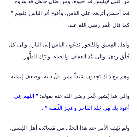
من قتيل لإبليس قد أحيوه، ومن ضالّ جاهل قد هَدوه،
فما أحسن أثرهم على الناس، وأقبح أثر الناس عليهم ”
كما قال عُمر رضي الله عنه.
وأهل الفِسق والفُجور يَدعُون الناس إلى النار.. وإلى كل
خُلُق ردئ، وإلى نَبْذ العفاف والحياء، وتَرْك الطُّهر..
وهم مع ذلك يَجِدون سَنَداً ممن قلّ دِينه، وضعف إيمانه..
وإلى هذا يُشير عُمر رضي الله عنه بقوله:
” اللهم إني
أعوذ بك مِن جَلَد الفاجر وعَجز الثِّـقـة ” .
ولم يَقِف الأمر عند هذا الحدّ.. من مُسانَدة أهل الفِسق،