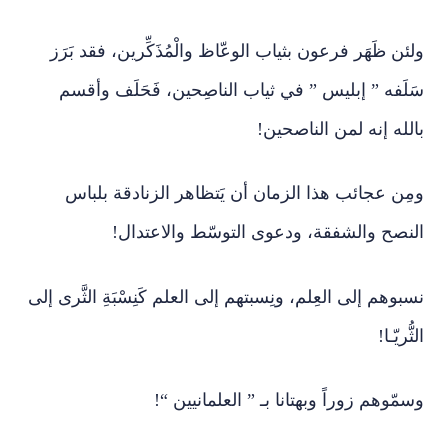
ولئن ظَهَر فرعون بثياب الوعّاظ والْمُذَكِّرين، فقد بَرَز
سَلَفه ” إبليس ” في ثياب الناصِحين، فَحَلَف وأقسم
بالله إنه لمن الناصحين!
ومِن عجائب هذا الزمان أن يَتظاهر الزنادقة بلباس
النصح والشفقة، ودعوى التوسّط والاعتدال!
نسبوهم إلى العِلم، ونِسبتهم إلى العلم كَنِسْبَةِ الثَّرى إلى
الثُّريّـا!
وسمّوهم زوراً وبهتانا بـ ” العلمانيين “!