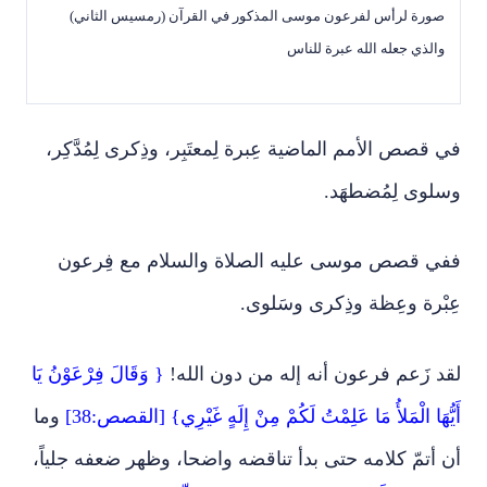
صورة لرأس لفرعون موسى المذكور في القرآن (رمسيس الثاني)
والذي جعله الله عبرة للناس
في قصص الأمم الماضية عِبرة لِمعتَبِر، وذِكرى لِمُدَّكِر،
وسلوى لِمُضطهَد.
ففي قصص موسى عليه الصلاة والسلام مع فِرعون
عِبْرة وعِظة وذِكرى وسَلوى.
لقد زَعم فرعون أنه إله من دون الله!
{ وَقَالَ فِرْعَوْنُ يَا
أَيُّهَا الْمَلأُ مَا عَلِمْتُ لَكُمْ مِنْ إِلَهٍ غَيْرِي} [القصص:38]
وما
أن أتمّ كلامه حتى بدأ تناقضه واضحا، وظهر ضعفه جلياً،