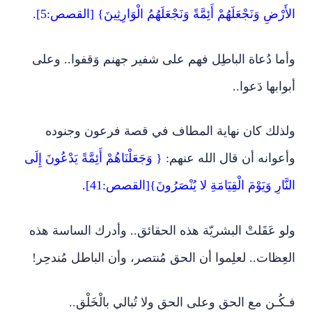
الأَرْضِ وَنَجْعَلَهُمْ أَئِمَّةً وَنَجْعَلَهُمُ الْوَارِثِينَ} [القصص:5].
وأما دُعاة الباطِل فهم على شفير جهنم وَقفوا.. وعلى
أبوابها دَعوا..
ولذلك كان نهاية المطاف في قصة فرعون وجنوده
وأعوانه أن قال الله عنهم:
{ وَجَعَلْنَاهُمْ أَئِمَّةً يَدْعُونَ إِلَى
النَّارِ وَيَوْمَ الْقِيَامَةِ لا يُنْصَرُونَ}[القصص:41].
ولو عَقَلتْ البشريّة هذه الحقائق.. وأدرك الساسة هذه
العِظات.. لعلِموا أن الحق مُنتصر، وأن الباطل مُندحِر!
فـكُـن مع الحق وعلى الحق ولا تُبالي بالْخَلْق..