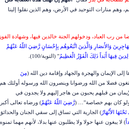
لم، وهم منارات التوحيد في الأرض، وهم الذين
نقلوا إلينا
ضا من رب العباد، ودخولهم الجنة خالدين فيها، وشهادة الفوز
َاجِرِينَ وَالأَنصَارِ وَالَّذِينَ اتَّبَعُوهُم بِإِحْسَانٍ رَّضِيَ اللّهُ عَنْهُمْ
لِدِينَ فِيهَا أَبَداً ذَلِكَ الْفَوْزُ الْعَظِيمُ
” (التوبة/100
).
 إلى الإيمان والهجرة والجهاد وإقامة دين الله (
مِنَ
تغون فضلا من الله ورضوانا وينصرون الله ورسوله أولئك هم
والإيمان من قبلهم يحبون من هاجر
إليهم ولا يجدون في
و كان بهم
خصاصة”… (
رَّضِيَ اللّهُ عَنْهُمْ
) ورضاه تعالى أكبر
َحْتَهَا الأَنْهَارُ
) الجارية التي تساق إلى سقي الجنان والحدائق
اً
) لا يبغون عنها حولا ولا يطلبون عنها
بدلا، لأنهم مهما تمنوه