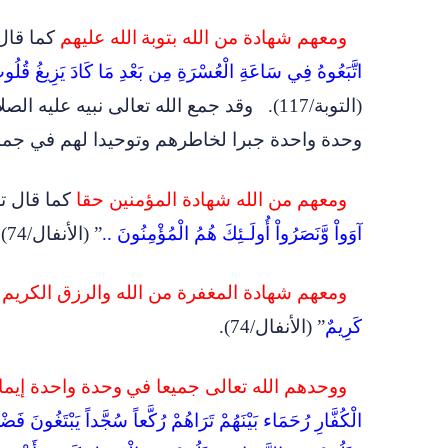
ومعهم شهادة من الله بتوبة
الله عليهم
كما قال 
اتَّبَعُوهُ فِي سَاعَةِ الْعُسْرَةِ مِن بَعْدِ مَا كَادَ يَزِيغُ قُلُوبُ 
(التوبة/117
).
وقد جمع الله تعالى نبيه عليه الص
وحدة واحدة جبرا لخاطرهم وتوحيدا لهم في جما
ومعهم من الله شهادة المؤمنين حقا
كما قال تع
آوَواْ وَّنَصَرُواْ أُولَـئِكَ هُمُ الْمُؤْمِنُونَ ..
” (الأنفال/74
).
ومعهم شهادة المغفرة من الله والرزق الكريم
ف
كَرِيمٌ
” (الأنفال/74
).
ووحدهم الله تعالى جميعا في
وحدة واحدة إيمان
الْكُفَّارِ رُحَمَاء بَيْنَهُمْ تَرَاهُمْ رُكَّعاً سُجَّداً يَبْتَغُونَ ف