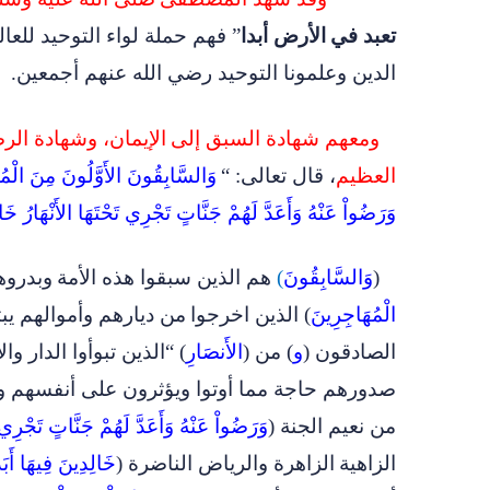
تعبد في
الأرض أبدا
” فهم حملة لواء التوحيد للعا
الدين وعلمونا التوحيد رضي الله عنهم أجمعين
.
ومعهم شهادة السبق إلى
الإيمان، وشهادة الر
العظيم
، قال تعالى: “
وَالسَّابِقُونَ الأَوَّلُونَ مِنَ الْمُه
وَرَضُواْ عَنْهُ وَأَعَدَّ لَهُمْ جَنَّاتٍ تَجْرِي تَحْتَهَا الأَنْهَارُ خَا
(
وَالسَّابِقُونَ
)
هم الذين سبقوا هذه الأمة
وبدروها
الْمُهَاجِرِينَ
) الذين اخرجوا
من ديارهم وأموالهم يب
الصادقون (
و
) من (
الأَنصَارِ
) “الذين تبوأوا الدار 
صدورهم حاجة مما أوتوا ويؤثرون على أنفسهم ول
من نعيم الجنة (
وَرَضُواْ عَنْهُ وَأَعَدَّ لَهُمْ جَنَّاتٍ تَجْرِي ت
الزاهية
الزاهرة والرياض الناضرة (
خَالِدِينَ فِيهَا أَبَد