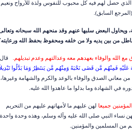
 الذي حصل لهم
فيه كل محبوب للنفوس ولذة للأرواح ونعيم
المرجع السابق
)
.
، ويحاول
البعض سلبها عنهم وقد منحهم الله سبحانه وتعالى
الباطل من بين يديه ولا من خلفه ومحفوظ بحفظ الله ورعايته؟
 مع الله والوفاء بعهدهم معه وعدالتهم وعدم
تبديلهم
.
قال
َلَيْهِ فَمِنْهُم مَّن قَضَى نَحْبَهُ وَمِنْهُم مَّن يَنتَظِرُ وَمَا بَدَّلُوا تَبْدِيلاً
من معاني الصدق والوفاء بالوعد والكرم والشهامة وغيرها،
ره في الشهادة وما بدلوا ما عاهدوا الله
عليه
.
لمؤمنين جميعا
لهن عليهم ما
لأمهاتهم عليهم من التحريم
هن
نساء النبي صلى الله عليه وآله وسلم، وهذه وحدة واحدة
هم من المسلمين والمؤمنين
.