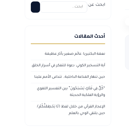
ابحث عن:
أحدث المقالات
نعمة البكتيريا: عالَم صغير بآثار عظيمة
آية التسخير الكوني: دعوة للتفكر في أسرار الخلق
حين تنهار المناعة الداخلية… تتداعى الأمم علينا
“كُلٌّ فِي فَلَكٍ يَسْبَحُونَ” بين التفسير اللغوي
والرؤية الفلكية الحديثة
الإعجاز القرآني من خلال لفظ ﴿لَا يَحْطِمَنَّكُمْ﴾:
حين يلتقي الوحي بالعلم