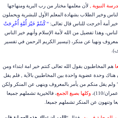
سة النبوية ,
لأن معلمها مختار من رب البرية
ومنهاجها
لناس وخير الطلاب بشهادة
المعلم الأول للبشرية ويحملون
خير
أمة أخرجت للناس قال تعالى
:
“
كُنتُمْ خَيْرَ أُمَّةٍ أُخْرِجَتْ
ناس، وهذا تفضيل من الله لأمة الإسلام وأنهم خير الناس
 بمعروف ونهيا عن منكر، (تيسير الكريم الرحمن في
تفسير
ف
).
ا
هم المخاطبون بقول الله تعالى كنتم خير امة ابتداء ومن
أن هناك وحدة عضوية واحدة بين المخاطبين
بالآية , فلم يقل
 ولم يقل منكم من يأمر
بالمعروف وينهى عن المنكر ولكن
ران/110)،
وكلها بصيغ الجمع
، فالخيرية تشملهم جميعا
ا وتنهون عن المنكر تشملهم جميعا
.
م للصحابة في بدر
فقال “
اللهم إن تهلك هذه العصابة فلن