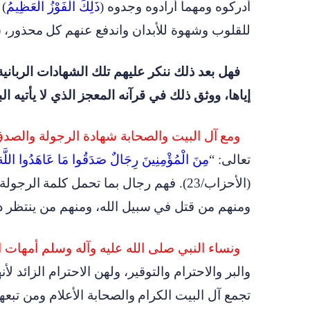
أدركوه ومهما أرادوه وجدوه (
ذَلِكَ الْفَوْزُ الْعَظِيمُ
)
للقلوب وشهوة للأبدان واندفع عنهم كل
محذور، (
فهل بعد ذلك ننكر عليهم تلك الشهادات الربانية
إياها، ووثق ذلك في قرآنه المعجز
الذي لا يأتيه 
ومع
آل البيت والصحابة شهادة الرجولة والصدق
تعالى: “
مِنَ الْمُؤْمِنِينَ رِجَالٌ صَدَقُوا مَا عَاهَدُوا اللَّهَ ع
(الأحزاب/23). فهم رجال بما تحمل كلمة
الرجولة 
ومنهم من قتل في
سبيل الله، ومنهم من ينتظر دو
ونساء النبي صلى الله عليه وآله وسلم أمهات ا
والبر والاحترام والتوقير، ولهن الاحترام الزائد لأن
تجمع آل البيت الكرام
والصحابة الأعلام ومن تبع