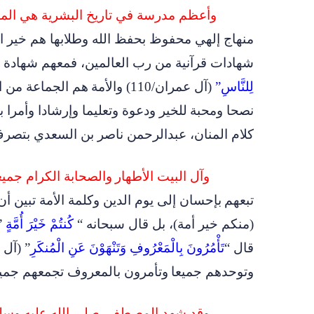
وأعظم مدرسة في تاريخ البشرية هي المدر
منهاج إلهي محفوظ بحفظ الله وطلابها هم خير ا
شهادات قرآنية من رب العالمين
،
فمعهم شهادة 
لِلنَّاسِ”
(آل عمران/110) والأمة
هم الجماعة من ال
نصحا ومحبة
للخير ودعوة وتعليما وإرشادا وأمرا
كلام المنان، عبدالرحمن ناصر بن السعدي بتصر
وآل البيت الأطهار
والصحابة الكرام جميع
تبعهم
بإحسان إلى يوم الدين وكلمة الأمة تبين 
(منكم خير أمة)، بل قال سبحانه “
كُنتُمْ خَيْرَ أُمَّةٍ
”
قال “
تَأْمُرُونَ بِالْمَعْرُوفِ وَتَنْهَوْنَ عَنِ الْمُنكَرِ
” (آل عم
وتوحدهم جميعا
وتأمرون بالمعروف تجمعهم جميع
وقد شهد المصطفى
صلى الله عليه وسل