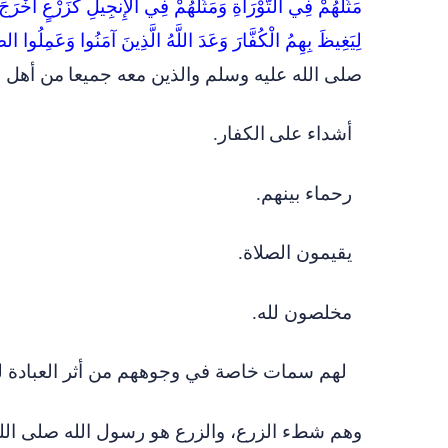
مَثَلُهُمْ فِي التَّوْرَاةِ وَمَثَلُهُمْ فِي الْإِنجِيلِ كَزَرْعٍ أَخْ
لِيَغِيظَ بِهِمُ الْكُفَّارَ وَعَدَ اللَّهُ الَّذِينَ آمَنُوا وَعَمِلُوا ا
صلى الله عليه وسلم والذين معه جميعا
من أهل ا
أشداء على
الكفار
.
رحماء بينهم
.
يقيمون الصلاة
.
مخلصون لله
.
لهم سمات
خاصة في وجوههم من أثر العبادة لل
وهم شطء الزرع، والزرع هو رسول الله صلى الل