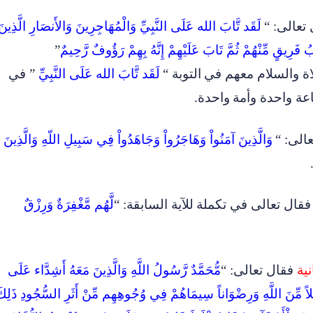
تعالى: “
لَقَد تَّابَ الله عَلَى النَّبِيِّ وَالْمُهَاجِرِينَ وَالأَنصَارِ الَّذِينَ
فَرِيقٍ مِّنْهُمْ ثُمَّ تَابَ عَلَيْهِمْ إِنَّهُ بِهِمْ رَؤُوفٌ رَّحِيمٌ
”
لاة والسلام معهم في
التوبة
“
لَقَد تَّابَ الله عَلَى النَّبِيِّ
” في
عة واحدة وأمة
واحدة
.
الى: “
وَالَّذِينَ آمَنُواْ وَهَاجَرُواْ وَجَاهَدُواْ فِي سَبِيلِ اللّهِ وَالَّذِينَ
قال تعالى في تكملة
للآية السابقة: “
لَّهُم مَّغْفِرَةٌ وَرِزْقٌ
ية
فقال تعالى: “
مُّحَمَّدٌ رَّسُولُ اللَّهِ وَالَّذِينَ مَعَهُ أَشِدَّاء عَلَى
َضْلاً مِّنَ اللَّهِ وَرِضْوَاناً سِيمَاهُمْ فِي وُجُوهِهِم مِّنْ أَثَرِ السُّجُودِ ذَلِك