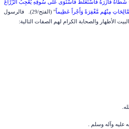
رَجَ شَطْأَهُ فَآزَرَهُ فَاسْتَغْلَظَ فَاسْتَوَى عَلَى سُوقِهِ يُعْجِبُ الزُّرَّاعَ
لصَّالِحَاتِ مِنْهُم مَّغْفِرَةً وَأَجْراً عَظِيماً
” (الفتح/29).
فالرسول
لبيت الأطهار والصحابة الكرام لهم الصفات التالية
:
ه.
ه
عليه وآله وسلم .