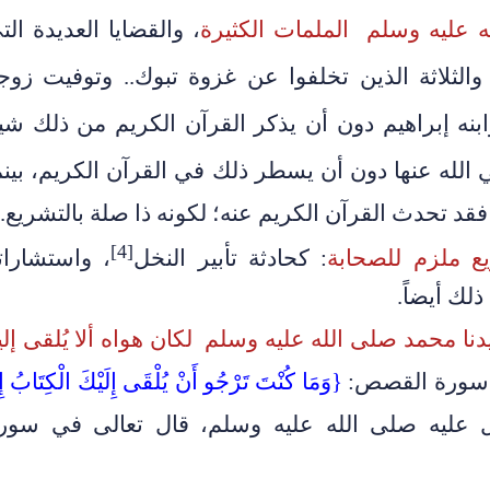
، والقضايا العديدة الت
 والثلاثة الذين تخلفوا عن غزوة تبوك.. وتوفيت زوج
نه إبراهيم دون أن يذكر القرآن الكريم من ذلك شيئا
لله عنها دون أن يسطر ذلك في القرآن الكريم، بينم
قد تحدث القرآن الكريم عنه؛ لكونه ذا صلة بالتشريع.
[4]
: كحادثة تأبير النخل
، واستشارات
لك أيضاً.
يدنا محمد صلى الله عليه وسلم لكان هواه ألا يُلقى إلي
 سورة القصص:
{وَمَا كُنْتَ تَرْجُو أَنْ يُلْقَى إِلَيْكَ الْكِتَابُ إِلّ
ل عليه صلى الله عليه وسلم
، قال تعالى في سور