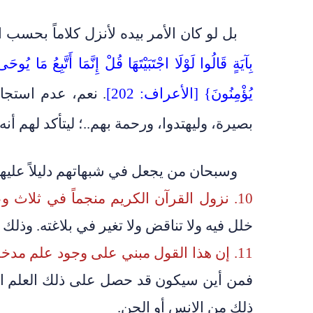
بل لو كان الأمر بيده لأنزل كلاماً بحسب 
بِآيَةٍ قَالُوا لَوْلَا اجْتَبَيْتَهَا قُلْ إِنَّمَا أَتَّبِعُ مَا 
يُؤْمِنُونَ} [الأعراف: 202]
. نعم، عدم استجا
بصيرة، وليهتدوا، ورحمة بهم..؛ ليتأكد لهم 
وسبحان من يجعل في شبهاتهم دليلاً عليهم
10. نزول القرآن الكريم منجماً في ثلاث وعشرين عاماً
خلل فيه ولا تناقض ولا تغير في بلاغته. وذل
11. إن هذا القول مبني على وجود علم مدخر في العقل الباطن لسيدنا محمد صلى الله عليه وسلم
فمن أين سيكون قد حصل على ذلك العلم ا
ذلك من الإنس أو الجن.