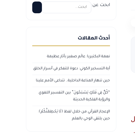
ابحث عن:
أحدث المقالات
نعمة البكتيريا: عالَم صغير بآثار عظيمة
آية التسخير الكوني: دعوة للتفكر في أسرار الخلق
حين تنهار المناعة الداخلية… تتداعى الأمم علينا
“كُلٌّ فِي فَلَكٍ يَسْبَحُونَ” بين التفسير اللغوي
والرؤية الفلكية الحديثة
الإعجاز القرآني من خلال لفظ ﴿لَا يَحْطِمَنَّكُمْ﴾:
ل
حين يلتقي الوحي بالعلم