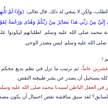
الطلب، ولكن لا ينبغي له ذلك. قال تعالى:
{
وَإِذَا لَمْ تَأْتِه
يُوحَى إِلَيَّ مِنْ رَبِّي هَذَا بَصَائِرُ مِنْ رَبِّكُمْ وَهُدًى وَرَحْمَةٌ لِقَوْ
بة محمد صلى الله عليه وسلم لطلباتهم ليكونوا عل
أنه صلى الله عليه وسلم ليس مصدر الوحي.
 !
، ثم ترتيب ما نزل في نظم بديع محكم ل
ك كله يستحيل أن يصدر عن بشر طبيعته النقص.
لسابق؟ لقد سبق مناقشة نقض احتمال أن يكون مصد