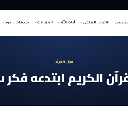
رئيسية
الإعجاز العلمي
آيات الله
المقالات
شبهات وردود
حول القراّن
رآن الكريم ابتدعه فكر 