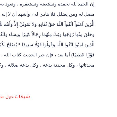
إن الحمد لله نحمده ونستعينه ونستغفره ، ونعوذ به ت
مضل له ومن يضلل فلا هادي له ، وأشهد أن لا إله إلا ا
الَّذِينَ آمَنُواْ اتَّقُواْ اللّهَ حَقَّ تُقَاتِهِ وَلاَ تَمُوتُنَّ إِلاَّ وَأَنت
وَخَلَقَ مِنْهَا زَوْجَهَا وَبَثَّ مِنْهُمَا رِجَالاً كَثِيرًا وَنِسَاء وَاتَّقُو
الَّذِينَ آمَنُوا اتَّقُوا اللَّهَ وَقُولُوا قَوْلًا سَدِيدًا * يُصْلِحْ لَكُم
فَوْزًا عَظِيمًا) أما بعد ، فإن خير الحديث كتاب الله ، وخ
محدثاتها ، وكل محدثة بدعة ، وكل بدعة ضلالة ، وكل
شبهات حول قضي