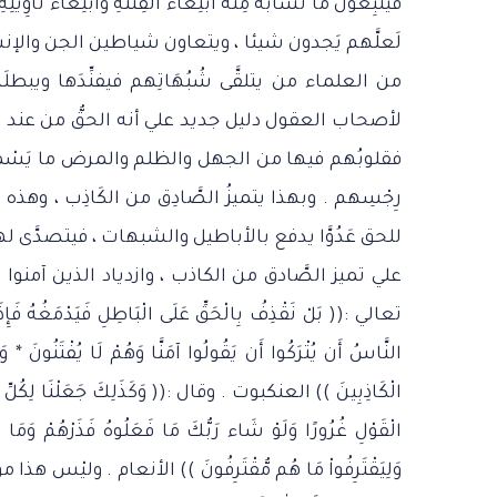
فَيَتَّبِعُونَ مَا تَشَابَهَ مِنْهُ ابْتِغَاء الْفِتْنَةِ وَابْتِ
لَعلَّهم يَجدون شيئا ، ويتعاون شياطين الجن والإنس ف
من العلماء من يتلقَّى شُبُهَاتِهم فيفنِّدَها ويبطلَه
لأصحاب العقول دليل جديد علي أنه الحقُّ من عند الله فَيُؤْ
فقلوبُهم فيها من الجهل والظلم والمرض ما يَسْمحُ بدخ
رِجْسِهم . وبهذا يتميزُ الصَّادِق من الكَاذِب ، وهذه 
للحق عَدُوَّا يدفع بالأباطيل والشبهات ، فيتصدَّى لهم 
علي تميز الصَّادق من الكاذب ، وازدياد الذين آمنو
تعالي :(( بَلْ نَقْذِفُ بِالْحَقِّ عَلَى الْبَاطِلِ فَيَدْمَغُهُ فَإ
النَّاسُ أَن يُتْرَكُوا أَن يَقُولُوا آمَنَّا وَهُمْ لَا يُفْتَنُونَ * وَلَق
الْكَاذِبِينَ )) العنكبوت . وقال :(( وَكَذَلِكَ جَعَلْنَا لِكُلِّ ن
الْقَوْلِ غُرُورًا وَلَوْ شَاء رَبُّكَ مَا فَعَلُوهُ فَذَرْهُمْ وَمَا يَفْ
وَلِيَقْتَرِفُواْ مَا هُم مُّقْتَرِفُونَ )) الأنعام . ول