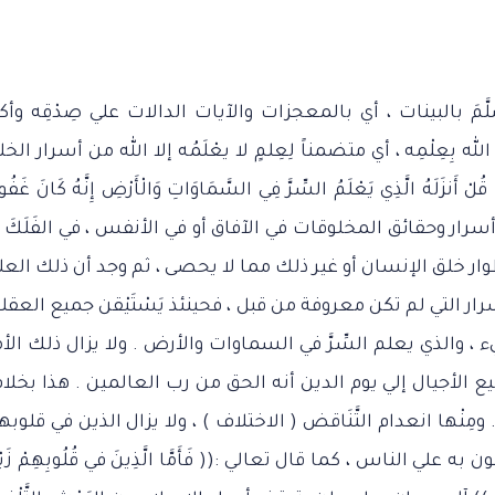
وَسَلَّمَ بالبينات ، أي بالمعجزات والآيات الدالات علي صِدْقِه وأك
ه بِعِلْمِه ، أي متضمناً لِعِلمٍ لا يعْلَمُه إلا الله من أسرار الخ
 الَّذِي يَعْلَمُ السِّرَّ فِي السَّمَاوَاتِ وَالْأَرْضِ إِنَّهُ كَانَ غَفُور
 أسرار وحقائق المخلوقات في الآفاق أو في الأنفس ، في الفَلَكَ أ
طوار خلق الإنسان أو غير ذلك مما لا يحصى ، ثم وجد أن ذلك العل
 التي لم تكن معروفة من قبل ، فحينئذ يَسْتَيْقن جميع العقلا
ء ، والذي يعلم السِّرَّ في السماوات والأرض . ولا يزال ذلك الأم
ميع الأجيال إلي يوم الدين أنه الحق من رب العالمين . هذا بخلا
نْها انعدام التَّنَاقض ( الاختلاف ) ، ولا يزال الذين في قلوبه
علي الناس ، كما قال تعالي :(( فَأَمَّا الَّذِينَ في قُلُوبِهِمْ زَيْ