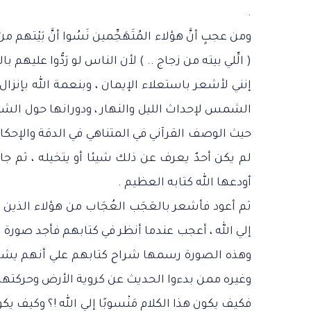
.
ومن عجبٍ أنَّ هؤلاء المُتَهَجِّمين نَسُوا أنَّ بَيْت
( الِّلي بيته من زجاج .. ) لأن الناس لو رَدُّوا عليهم با
إنني لأشعر باستعلاء الإيمان ، وبنعمة الله بإنزال
الشمس لإحداث الليل والنهار ، ودورانها حول الش
حيث الوصف القرآني في المتناهي في الدقة والإحكام ، 
لم يكن أحدٌ يعرف عن ذلك شيئا أو يتخيله ، ثم جا
أودعها الله كتابه العظيم .
ثم أعود فأشعر بالعَجَب العُجَاب من هؤلاء الذين يَت
إلي الله ، أعجب عندما أنظر في كتابهم فأجد صورة لل
وهذه الصورة رسمها شراح كتابهم علي أنهم يشرحون 
وغيره ممن بدءوا الحديث عن كروية الأرض وحركتها م
فكيف يكون هذا الكلام مَنْسوبًا إلي الله !؟ وكيف يكون