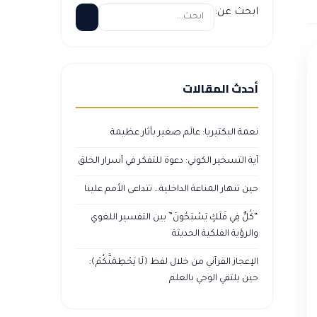
ابحث عن:
أحدث المقالات
نعمة البكتيريا: عالَم صغير بآثار عظيمة
آية التسخير الكوني: دعوة للتفكر في أسرار الخلق
حين تنهار المناعة الداخلية… تتداعى الأمم علينا
“كُلٌّ فِي فَلَكٍ يَسْبَحُونَ” بين التفسير اللغوي
والرؤية الفلكية الحديثة
الإعجاز القرآني من خلال لفظ ﴿لَا يَحْطِمَنَّكُمْ﴾:
حين يلتقي الوحي بالعلم