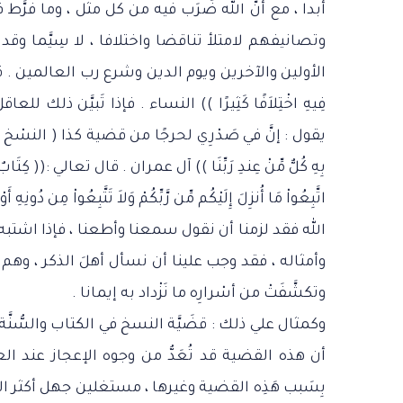
أبدا ، مع أنَّ الله ضَرَب فيه من كل مثل ، وما فرّ
وتصانيفهم لامتلأ تناقضا واختلافا ، لا سِيَّما و
الأولين والآخرين ويوم الدين وشرع رب العالمين . قال تعالي :(( أَف
فِيهِ اخْتِلاَفًا كَثِيرًا )) النساء . فإذا تَبيَّن ذ
يقول : إنَّ في صَدْرِي لحرجًا من قضية كذا ( النسْخ م
بِهِ كُلٌّ مِّنْ عِندِ رَبِّنَا )) آل عمران . قال تعالي :(( كِتَابٌ أُنزِل
اتَّبِعُواْ مَا أُنزِلَ إِلَيْكُم مِّن رَّبِّكُمْ وَلاَ تَتَّبِعُواْ مِن دُون
الله فقد لزمنا أن نقول سمعنا وأطعنا ، فإذا اشتب
وأمثاله ، فقد وجب علينا أن نسأل أهلَ الذكر ، وهم علما
وتكشَّفَتْ من أسْرارِه ما نَزْداد به إيمانا .
وكمثال علي ذلك : قضَيَّة النسخ في الكتاب والسُّ
أن هذه القضية قد تُعَدُّ من وجوه الإعجاز عند العقلاء
بِسَبب هَذِه القضية وغيرها ، مستغلين جهل أكثر 