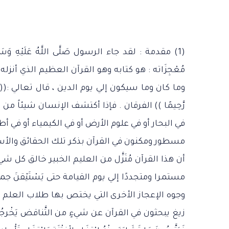
(1) مقدمة : لقد جاء الرسول صَلَّى اللَّهُ عَلَيْهِ 
مُعْجِزَاته : هو كتابه وهو القرآن العظيم الذي أنزله الل
وما كان وما سيكون إلي يوم الدين ، قال تعالي :(( قُلْ أَنزَلَهُ
رَّحِيمًا )) الفرقان . فإذا أكتشف الإنسان شيئاً من
في البحار أو في علوم الأرض أو في الكيمياء أو في أ
مسطور ومكنون في القرآن بذكر تلك الحقائق والأسرار
أن هذا القرآن مُنَزَّل من العليم الخبير خالق كل شي
مستمرا ومتجددًا إلي يوم القيامة حتى يَسْتَيْقنَ ج
وجوه الإعجاز الأخرى التي يختص بها طلاب العلم . ومِ
زيغ يبحثون في القرآن عن شيءٍ من التَّناقض يَخْرجُون به 