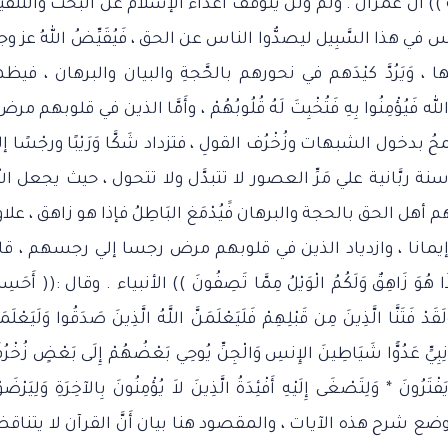
غَاء تَأْوِيلِهِ )) آل عمران . ولم ولن يتوقف أعداء الإسلام عن البَحْث والتَّلْف
ي هذا السَّبِيل ليصدُّوا الناس عن الحق ، فَيُقَيِّضُ اللهُ عز وج
ا ، وَيَرُدَّ كيْدَهم في نحورهم بالحَّجةِ والبيان والبرهان ، فيظ
مِنُوا بِهِ فَتُخْبِتَ لَهُ قُلُوبُهُمْ ، وأَمَّا الذين في قلوبهم مرض
ول الشبهات وزُخْرُف القولِ ، فتزداد شَكَّا وَرَيْبًا ورجْسًا إل
سنة ربَّانية علي مَرِّ العصور لا تتبدَّل ولا تتحول ، حيث يجعل ال
أهل الحق بالحجة والبرهان فََيُدْمَغ البَاطِلُ فإذا هو زاهق ، علا
ا إيمانا ، وازدياد الذين في قلوبهم مرض رجسا إلي رجسهم ، قا
ِذَا هُوَ زَاهِقٌ وَلَكُمُ الْوَيْلُ مِمَّا تَصِفُونَ )) الأنبياء . وقال :(( أَحَسِ
َدْ فَتَنَّا الَّذِينَ مِن قَبْلِهِمْ فَلَيَعْلَمَنَّ اللَّهُ الَّذِينَ صَدَقُوا وَلَيَعْلَمَن
ِبِيٍّ عَدُوًّا شَيَاطِينَ الإِنسِ وَالْجِنِّ يُوحِي بَعْضُهُمْ إِلَى بَعْضٍ زُخْرُ
تَرُونَ * وَلِتَصْغَى إِلَيْهِ أَفْئِدَةُ الَّذِينَ لاَ يُؤْمِنُونَ بِالآخِرَةِ وَلِيَرْضَوْ
يْس هذا موضع شرح هذه الآيات ، والمقصود هنا بيان أَنَّ القرآن لا يتنا