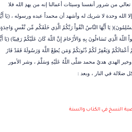
عالي من شرور أنفسنا وسيئات أعمالنا إنه من يهدِ الله فلا
لله وحدة لا شريك له وأشهد أن محمداً عبده ورسوله ، (يَا أَيُّهَ
ُم مُّسْلِمُونَ)( يَا أَيُّهَا النَّاسُ اتَّقُواْ رَبَّكُمُ الَّذِي خَلَقَكُم مِّن نَّفْسٍ وَاحِدَةٍ
اْ اللّهَ الَّذِي تَسَاءلُونَ بِهِ وَالأَرْحَامَ إِنَّ اللّهَ كَانَ عَلَيْكُمْ رَقِيبًا) (يَا أَيُّه
ْ أَعْمَالَكُمْ وَيَغْفِرْ لَكُمْ ذُنُوبَكُمْ وَمَن يُطِعْ اللَّهَ وَرَسُولَهُ فَقَدْ فَازَ
ير الهدي هديُ محمد صَلَّى اللَّهُ عَلَيْهِ وَسَلَّمَ ، وشر الأمور
 ضلالة في النار ، وبعد :
ة النسخ في الكتاب والسنة