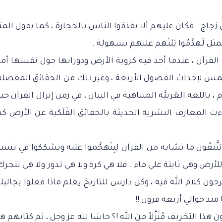
هم من زجاج . فكان عليهم ألا يقذفوا الناس بالحجارة ، كما يقول الم
لمثل لَهدَّمُوا بَيْتَهم عليهم بسهولة .
 القرآن ، عندما أجد فيه كروية الأرض ودورانها حول نفسها أما
مس لإحداث الفصول الأربعة ، وغير ذلك من الحقائق المفصلة 
باللغة العَربيَّة المتناهية في البيان ، في زمن إنزال القرآن حي
ءت المعارف البشرية الحديثة بالحقائق الفَلَكية عن الأرض كم
َّبعُون ما تشابه من القرآن لِيِتَهجَّموا عليه ويشككوا في نسبت
أرض وهي ثابتة علي ماء . فلا هي كرة ولا هي تدور ولا هي تتحرك 
كلام الله فيه ، وكل دارس للتاريخ يعلم ماذا فعلوا بجاليلي
نذ حوالي أربعة قرون !!
 هذا التخريف مُنَزَّلاً من الله !؟ حاشا لله عز وجل ، ثم كتابهم ه