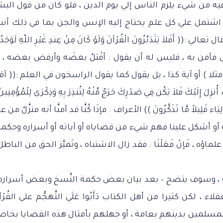
َط فيه من شيء يلزم الناس إلي يوم الدين ، فلو كان من قول البش
قد اشتمل علي كل علم يحتاج إليه الإنس والجن بما في ذلك أنبا
َلاَ يَتَدَبَّرُونَ الْقُرْآنَ وَلَوْ كَانَ مِنْ عِندِ غَيْرِ اللّهِ لَوَجَدُو
لك للعاقل فآمن به ، فليس له أن يقول : أقْبَلُ بعضَه وأرفض بعضه ، 
ثلا ) أو آية كذا ، بل يقول كما يقول الراسخون في العلم :(( آمَنَّ
َ إِلَيْكَ فَلاَ يَكُن فِي صَدْرِكَ حَرَجٌ مِّنْهُ لِتُنذِرَ بِهِ وَذِكْرَى لِلْمُؤْمِنِينَ
ِهِ أَوْلِيَاء قَلِيلاً مَّا تَذَكَّرُونَ )) الأعراف . فإذَا كُنَّا قد آمنَّا أنه منزَّلٌ من ع
ه أو أشكل علينا فهم شيء من قضاياه أو آياته أو أسراره وحكمت
ؤه ، فَإنْ فَعَلْنَا : فقد زال الاشتباه ، وتَميَّز الحق من الباطل
نَّة ، وسوف يتضح – بعد بيان بعض حكمة النَّسخ وبعض أسراره 
 ، لكن كثيرا من أهل الكتاب دَأَبُوا عَلَي التَّهجُّم علي القُرْآ
المسلمين بدينهم بعامة ، أو جهلهم بأمثال هذه القضايا بخاص