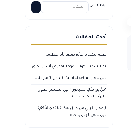
ابحث عن:
أحدث المقالات
نعمة البكتيريا: عالَم صغير بآثار عظيمة
آية التسخير الكوني: دعوة للتفكر في أسرار الخلق
حين تنهار المناعة الداخلية… تتداعى الأمم علينا
“كُلٌّ فِي فَلَكٍ يَسْبَحُونَ” بين التفسير اللغوي
والرؤية الفلكية الحديثة
الإعجاز القرآني من خلال لفظ ﴿لَا يَحْطِمَنَّكُمْ﴾:
حين يلتقي الوحي بالعلم