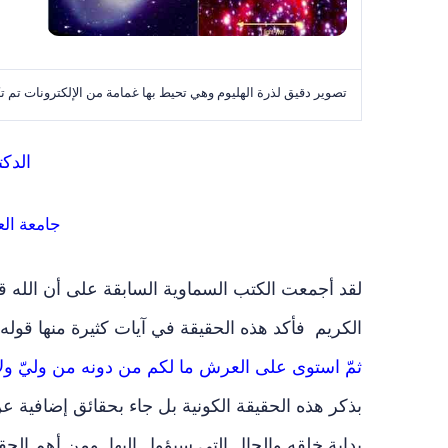
تصوير دقيق لذرة الهليوم وهي تحيط بها غمامة من الإلكترونات تم تكب
الدك
جامعة العل
لقد أجمعت الكتب السماوية السابقة على أن الله ق
الكريم فأكد هذه الحقيقة في آيات كثيرة منها قوله 
ثمّ استوى على العرش ما لكم من دونه من وليّ ولا ش
بذكر هذه الحقيقة الكونية بل جاء بحقائق إضافية ع
بداية خلقه والحال التي سيؤول إليها. ومن أهم الح