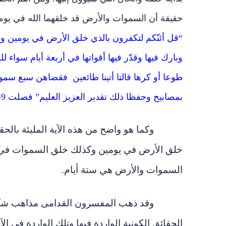
حقيقة أن السموات والأرض قد خلقهما الله في يومي
“قل أئنّكم لتكفرون بالذي خلق الأرض في يومين وت
وبارك فيها وقدّر فيها أقواتها في أربعة أيام سواء 
طوعا أو كرها قالتا أتينا طائعين فقضاهن سبع سموا
بمصابيح وحفظا ذلك تقدير العزيز العليم” فصلت 9-12.
وكما هو واضح من هذه الآية المليئة بالحق
خلق الأرض في يومين وكذلك خلق السموات في
السموات والأرض هي ستة أيام.
وقد ذهب المفسرون القدامى مذاهب شتّى 
الحقائق الكونية الواردة فيها وتلك الواردة في الآ