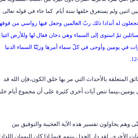
ن اثنين ولم يستغرق خلقها ستة أيام كما جاء في قوله تعالى
جعلون له أندادا ذلك ربّ العالمين وجعل فيها رواسي من فوقها
للسائلين ثمّ استوى إلى السماء وهي دخان فقال لها وللأرض ائتيا
ت في يومين وأوحى في كلّ سماء أمرها وزيّنّا السماء الدنيا
ائق المتعلقة بالأحداث التي مر بها خلق الكون
،
فإن الله قد
 يومين
،
بينما تنص آيات أخرى كثيرة على أن مجموع أيام خل
وهم يحاولون تفسير هذه الآية العجيبة والتوفيق بين
يات الأخرى. لقد دار الجدل بينهم فيما إذا كان اليومان اللذان