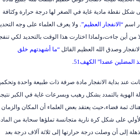
شكل نقطة مادية غاية في الصغر لها درجة حرارة وكثافة
ار اسم
“الانفجار العظيم”.
ولا يعرف العلماء على وجه التحدي
لا من أين جاءت
،
ولماذا اختارت هذا الوقت بالتحديد لكي تنفج
انفجار وصدق الله العظيم القائل
“
ما أشهدتهم خلق
ذ المضلين عضدا” الكهف
51
.
نت عند بداية الانفجار مادة صرفة ذات طبيعة واحدة وتحكمه
لة الهوية بالتمدد بشكل رهيب وبسرعات غاية في الكبر نتيجة
 هناك ثمة فضاء
،
حيث يعتقد بعض العلماء أن المكان والزمان
الأولي على شكل كرة نارية متجانسة تملؤها سحابة من المادة
لة إلى أن وصلت درجة حرارتها إلى ثلاثة آلاف درجة بعد