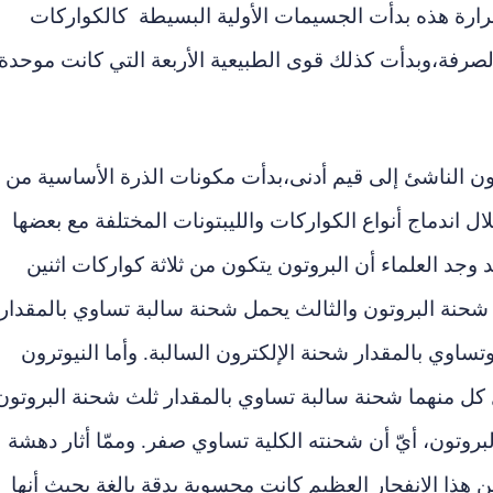
رارة هذه بدأت الجسيمات الأولية البسيطة كالكواركات
الصرفة
،
وبدأت كذلك قوى الطبيعية الأربعة التي كانت موحدة
ن الناشئ إلى قيم أدنى
،
بدأت مكونات الذرة الأساسية من
ل اندماج أنواع الكواركات والليبتونات المختلفة مع بعضها
 وجد العلماء أن البروتون يتكون من ثلاثة كواركات اثنين
شحنة البروتون والثالث يحمل شحنة سالبة تساوي بالمقدار
تساوي بالمقدار شحنة الإلكترون السالبة.
وأما النيوترون
مل كل منهما شحنة سالبة تساوي بالمقدار ثلث شحنة البروتون
بروتون
،
أيّ أن شحنته الكلية تساوي صفر. وممّا أثار دهشة
من هذا الانفجار العظيم كانت محسوبة بدقة بالغة بحيث أنها