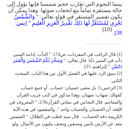
بينما النجوم التي تقارب حجم شمسنا فإنها تؤول إلى
حالة مستقرة تماماً مع انخفات ضوئها. وهذا يمكن أن
يكون تفسير المستقر في قوله تعالى: “
وَالشَّمْسُ
تَجْرِي لِمُسْتَقَرٍّ لَهَا ذَلِكَ تَقْدِيرُ الْعَزِيزِ الْعَلِيمِ ” [يس:
(10)
38].
[1] قال الراغب في المفردات، ص174: ” الدأب: إدامة السير،
دأب في السير دأبا. قال تعالى: “
وَسَخَّرَ لَكُمُ الشَّمْسَ وَالْقَمَرَ
دَائِبَيْنِ
” [إبراهيم: 33].
[2] سبق الرد عليها في الفصل الأول من هذا الباب، المبحث
الثاني.
[3] الرحمن:5. بل معنى حسبان: حساب.. أو جمع حساب
كقولك: شهاب: شهبان. وهذا مذكور في كتب غريب القرآن
والمعاجم. قال النحاس في معاني القرآن2/36: ” المعروف في
اللغة، أن الحسبان والحساب واحد “. والمقصود في هذه الآية
الكريمة دقة الحساب.. قال سيد قطب في الظلال: ” الشمس
تبعد عن الأرض باثنين وتسعين ونصف مليون من الأميال. ولو