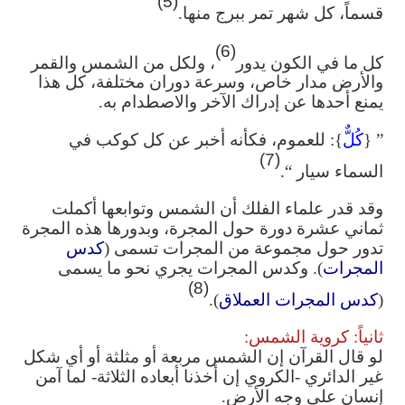
(5)
قسماً، كل شهر تمر ببرج منها.
(6)
كل ما في الكون يدور
، ولكل من الشمس والقمر
والأرض مدار خاص، وسرعة دوران مختلفة، كل هذا
يمنع أحدها عن إدراك الآخر والاصطدام به.
” {
كُلٌّ
}: للعموم، فكأنه أخبر عن كل كوكب في
(7)
السماء سيار “.
وقد قدر علماء الفلك أن الشمس وتوابعها أكملت
ثماني عشرة دورة حول المجرة، وبدورها هذه المجرة
تدور حول مجموعة من المجرات تسمى (
كدس
المجرات
). وكدس المجرات يجري نحو ما يسمى
(8)
(
كدس المجرات العملاق
).
ثانياً: كروية الشمس:
لو قال القرآن إن الشمس مربعة أو مثلثة أو أي شكل
غير الدائري -الكروي إن أخذنا أبعاده الثلاثة- لما آمن
إنسان على وجه الأرض.