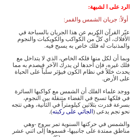
الرد على ا لشبهة:
أولاً: جريان الشمس والقمر:
عبّر القرآن الكريم عن هذا الجريان بالسباحة في
الأفلاك، أي كلٌّ من الكواكب والكويكبات والنجوم
والمذنبات له فلك خاص به يسبح فيه.
وبما أن لكل منها فلكه الخاص، الذي لا يتداخل مع
فلك غيره
،
فإن أحدها لن يدرك الآخر فيصدم به مما
يحدث خللاً في نظام الكون فيؤثر سلباً على الحياة
على الأرض.
ووجد علماء الفلك أن الشمس مع كواكبها السائرة
في فلكها
تسبح في الفضاء متنقلة بين النجوم،
بسرعة قدرت بثلاثين كيلومتراً في الثانية
،
وهي تتجه
نحو نجم يدعى (
الجاثي على ركبته
).
والشمس في حركتها السنوية تمر ببروج -وهي
مناطق ممتدة على جانبيها- قسموها إلى اثني عشر