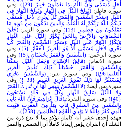
أَجَلٍ مُّسَمًّى وَأَنَّ اللَّهَ بِمَا تَعْمَلُونَ خَبِيرٌ {29}).
وفي
سورة فاطر:
(يُولِجُ اللَّيْلَ فِي النَّهَارِ وَيُولِجُ النَّهَارَ فِي
اللَّيْلِ وَسَخَّرَ الشَّمْسَ وَالْقَمَرَ كُلٌّ يَجْرِي لأجَلٍ مُّسَمًّى
ذَلِكُمُ اللَّهُ رَبُّكُمْ لَهُ الْمُلْكُ وَالَّذِينَ تَدْعُونَ مِن دُونِهِ مَا
يَمْلِكُونَ مِن قِطْمِيرٍ {13})
وفي سورة الزمر:
(خَلَقَ
السَّمَاوَاتِ وَالأرْضَ بِالْحَقِّ يُكَوِّرُ اللَّيْلَ عَلَى النَّهَارِ
وَيُكَوِّرُ النَّهَارَ عَلَى اللَّيْلِ وَسَخَّرَ الشَّمْسَ وَالْقَمَرَ كُلٌّ
يَجْرِي لأجَلٍ مُسَمًّى أَلا هُوَ الْعَزِيزُ الْغَفَّارُ {5})
وفي
سورة الرحمن:
(الشَّمْسُ وَالْقَمَرُ بِحُسْبَانٍ {5})
وفي
سورة الانعام:
(فَالِقُ الإصْبَاحِ وَجَعَلَ اللَّيْلَ سَكَناً
وَالشَّمْسَ وَالْقَمَرَ حُسْبَاناً ذَلِكَ تَقْدِيرُ الْعَزِيزِ
الْعَلِيمِ{96})
وفي سورة يس:
(وَالشَّمْسُ تَجْرِي
لِمُسْتَقَرٍّ لَّهَا ذَلِكَ تَقْدِيرُ الْعَزِيزِ الْعَلِيمِ {38 })
وفي
سورة يس أيضا:
(لا الشَّمْسُ يَنبَغِي لَهَا أَن تُدْرِكَ الْقَمَرَ
وَلا اللَّيْلُ سَابِقُ النَّهَارِ وَكُلٌّ فِي فَلَكٍ يَسْبَحُونَ
{40})
وفي سورة البقرة:
(قَالَ إِبْرَاهِيمُ فَإِنَّ اللّهَ يَأْتِي
بِالشَّمْسِ مِنَ الْمَشْرِقِ فَأْتِ بِهَا مِنَ الْمَغْرِبِ فَبُهِتَ
الَّذِي كَفَرَ وَاللّهُ لا يَهْدِي الْقَوْمَ الظَّالِمِينَ {258}).
فهذه إحدى عشر آية كاملة تؤكد بما لا يدع ذرة من
الشك أن القران يؤمن إيماناً كاملاً أن الشمس والقمر