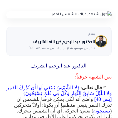
ضوابط و تأصيل الاعجاز
حول الاعجاز
الاعجاز التشريعي في القرآن
تواصل معنا
قصص للعبرة
حول السنة
مسلمين جدد
حول القراّن
مقالات اسلامية
بقلم
الدكتور عبد الرحيم خير الله الشريف
كاتب في موسوعة الإعجاز العلمي — نشر 42 مقالاً.
الدكتور عبد الرحيم الشريف
نص الشبهة حرفياً:
” قال تعالى:
{
لا الشَّمْسُ يَنبَغِي لَهَا أَن تُدْرِكَ الْقَمَرَ
وَلا اللَّيْلُ سَابِقُ النَّهَارِ وَكُلٌّ فِي فَلَكٍ يَسْبَحُونَ}
[يس
40]
واضح أنه لكي يمكن فرضا للشمس ان
تدرك القمر ينبغي منطقيا أن يكونا: أولا.
متحركين
(
يسبحون
) تعني: الحركة. أي أن الشمس تتحرك.
ثانيا. أن يكون تحركهما على الأقل في مدارين