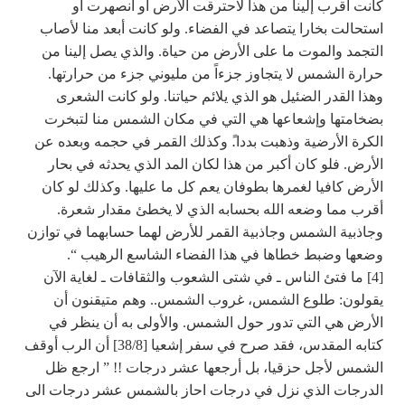
كانت أقرب إلينا من هذا لاحترقت الأرض أو انصهرت أو
استحالت بخارا يتصاعد في الفضاء. ولو كانت أبعد منا لأصاب
التجمد والموت ما على الأرض من حياة. والذي يصل إلينا من
حرارة الشمس لا يتجاوز جزءاً من مليوني جزء من حرارتها.
وهذا القدر الضئيل هو الذي يلائم حياتنا. ولو كانت الشعرى
بضخامتها وإشعاعها هي التي في مكان الشمس منا لتبخرت
الكرة الأرضية وذهبت بددا.ً وكذلك القمر في حجمه وبعده عن
الأرض. فلو كان أكبر من هذا لكان المد الذي يحدثه في بحار
الأرض كافيا لغمرها بطوفان يعم كل ما عليها. وكذلك لو كان
أقرب مما وضعه الله بحسابه الذي لا يخطئ مقدار شعرة.
وجاذبية الشمس وجاذبية القمر للأرض لهما حسابهما في توازن
وضعها وضبط خطاها في هذا الفضاء الشاسع الرهيب “.
[4] ما فتئ الناس ـ في شتى الشعوب والثقافات ـ لغاية الآن
يقولون: طلوع الشمس، غروب الشمس.. وهم متيقنون أن
الأرض هي التي تدور حول الشمس. والأولى به أن ينظر في
كتابه المقدس، فقد صرح في سفر إشعيا [38/8] أن الرب أوقف
الشمس لأجل حزقيا، بل أرجعها عشر درجات !! ” ارجع ظل
الدرجات الذي نزل في درجات احاز بالشمس عشر درجات الى