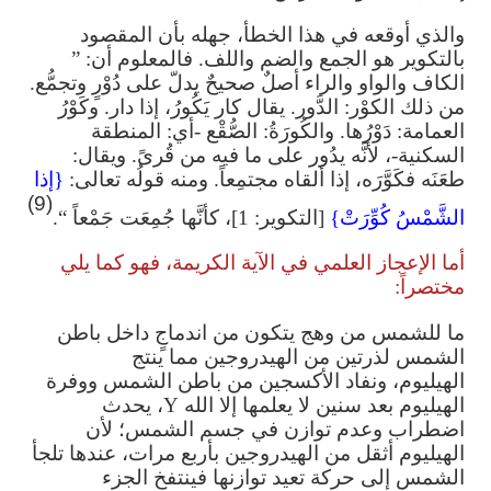
والذي أوقعه في هذا الخطأ، جهله بأن المقصود
بالتكوير هو الجمع والضم واللف. فالمعلوم أن: ”
الكاف والواو والراء أصلٌ صحيحٌ يدلّ على دُوْرٍ وتجمُّع.
من ذلك الكوْر: الدَّور. يقال كار يَكُورُ، إذا دار. وكَوْرُ
العمامة: دَوْرُها. والكُورَةُ: الصُّقْع -أي: المنطقة
السكنية-، لأنَّه يدُور على ما فيه من قُرىً. ويقال:
طعَنَه فكَوَّرَه، إذا ألقاه مجتمِعاً. ومنه قولُه تعالى:
{إ
ذا
(9)
الشَّمْسُ كُوِّرَتْ}
[التكوير: 1]،
كأنَّها جُمِعَت جَمْعاً “.
أما الإعجاز العلمي في الآية الكريمة، فهو كما يلي
مختصراً:
ما للشمس من وهج يتكون من اندماجٍ داخل باطن
الشمس لذرتين من الهيدروجين مما ينتج
الهيليوم، ونفاد الأكسجين من باطن الشمس ووفرة
الهيليوم بعد سنين لا يعلمها إلا الله
Y
، يحدث
اضطراب وعدم توازن في جسم الشمس؛ لأن
الهيليوم أثقل من الهيدروجين بأربع مرات، عندها تلجأ
الشمس إلى حركة تعيد توازنها فينتفخ الجزء