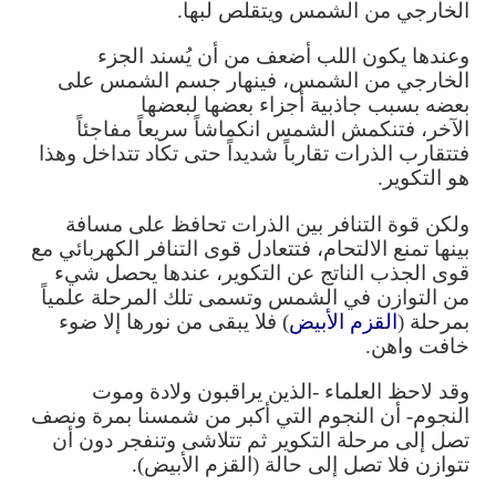
الخارجي من الشمس ويتقلص لبها.
وعندها يكون اللب أضعف من أن يُسند الجزء
الخارجي من الشمس، فينهار جسم الشمس على
بعضه
بسبب جاذبية أجزاء بعضها لبعضها
الآخر، فتنكمش الشمس انكماشاً سريعاً مفاجئاً
فتتقارب الذرات تقارباً شديداً حتى تكاد تتداخل وهذا
هو التكوير.
ولكن قوة التنافر بين الذرات تحافظ على مسافة
بينها تمنع الالتحام، فتتعادل قوى التنافر الكهربائي مع
قوى الجذب الناتج عن التكوير، عندها يحصل شيء
من التوازن في الشمس وتسمى تلك المرحلة علمياً
بمرحلة (
القزم الأبيض
) فلا يبقى من نورها إلا ضوء
خافت واهن.
وقد لاحظ العلماء -الذين يراقبون ولادة وموت
النجوم- أن النجوم التي أكبر من شمسنا بمرة ونصف
تصل إلى مرحلة التكوير ثم تتلاشى وتنفجر دون أن
تتوازن فلا تصل إلى حالة (القزم الأبيض).