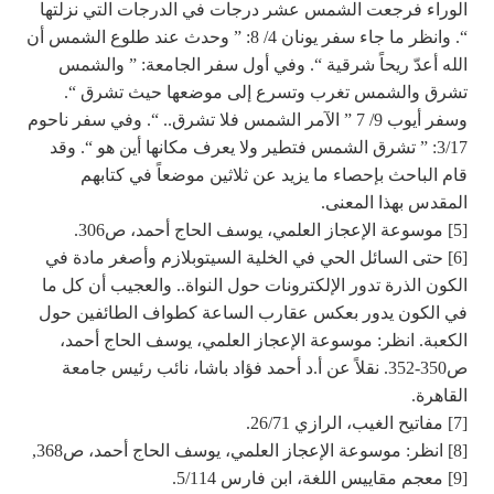
الوراء فرجعت الشمس عشر درجات في الدرجات التي نزلتها
“. وانظر ما جاء سفر يونان 4/ 8: ” وحدث عند طلوع الشمس أن
الله أعدّ ريحاً شرقية “. وفي أول سفر الجامعة: ” والشمس
تشرق والشمس تغرب وتسرع إلى موضعها حيث تشرق “.
وسفر أيوب 9/ 7 ” الآمر الشمس فلا تشرق.. “. وفي سفر ناحوم
3/17: ” تشرق الشمس فتطير ولا يعرف مكانها أين هو “. وقد
قام الباحث بإحصاء ما يزيد عن ثلاثين موضعاً في كتابهم
المقدس بهذا المعنى.
[5] موسوعة الإعجاز العلمي، يوسف الحاج أحمد، ص306.
[6] حتى السائل الحي في الخلية السيتوبلازم وأصغر مادة في
الكون الذرة تدور الإلكترونات حول النواة.. والعجيب أن كل ما
في الكون يدور بعكس عقارب الساعة كطواف الطائفين حول
الكعبة. انظر: موسوعة الإعجاز العلمي، يوسف الحاج أحمد،
ص350-352. نقلاً عن أ.د أحمد فؤاد باشا، نائب رئيس جامعة
القاهرة.
[7] مفاتيح الغيب، الرازي 26/71.
[8] انظر: موسوعة الإعجاز العلمي، يوسف الحاج أحمد، ص368,
[9] معجم مقاييس اللغة، ابن فارس 5/114.