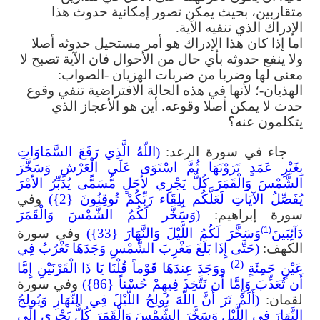
متقاربين، بحيث يمكن تصور إمكانية حدوث هذا
الإدراك الذي تنفيه الآية.
اما إذا كان هذا الإدراك هو أمر مستحيل حدوثه أصلا
ولا ينفع حدوثه بأي حال من الأحوال فان الآية تصبح لا
معنى لها وضربا من ضربات الهزيان -الصواب:
الهذيان-؛ لأنها في هذه الحالة الافتراضية تنفي وقوع
حدث لا يمكن أصلا وقوعه. أين هو الأعجاز الذي
يتكلمون عنه؟
جاء في سورة الرعد:
(اللّهُ الَّذِي رَفَعَ السَّمَاوَاتِ
بِغَيْرِ عَمَدٍ تَرَوْنَهَا ثُمَّ اسْتَوَى عَلَى الْعَرْشِ وَسَخَّرَ
الشَّمْسَ وَالْقَمَرَ كُلٌّ يَجْرِي لأجَلٍ مُّسَمًّى يُدَبِّرُ الأمْرَ
يُفَصِّلُ الآيَاتِ لَعَلَّكُم بِلِقَاء رَبِّكُمْ تُوقِنُونَ {2})
وفي
سورة إبراهيم:
(وَسَخَّر لَكُمُ الشَّمْسَ وَالْقَمَرَ
دَآئِبَينَ
وَسَخَّرَ لَكُمُ اللَّيْلَ وَالنَّهَارَ {33})
وفي سورة
(1)
الكهف:
(حَتَّى إِذَا بَلَغَ مَغْرِبَ الشَّمْسِ وَجَدَهَا تَغْرُبُ فِي
(2)
عَيْنٍ حَمِئَةٍ
ووَجَدَ عِندَهَا قَوْماً قُلْنَا يَا ذَا الْقَرْنَيْنِ إِمَّا
أَن تُعَذِّبَ وَإِمَّا أَن تَتَّخِذَ فِيهِمْ حُسْناً {86})
وفي سورة
لقمان:
(أَلَمْ تَرَ أَنَّ اللَّهَ يُولِجُ اللَّيْلَ فِي النَّهَارِ وَيُولِجُ
النَّهَارَ فِي اللَّيْلِ وَسَخَّرَ الشَّمْسَ وَالْقَمَرَ كُلٌّ يَجْرِي إِلَى