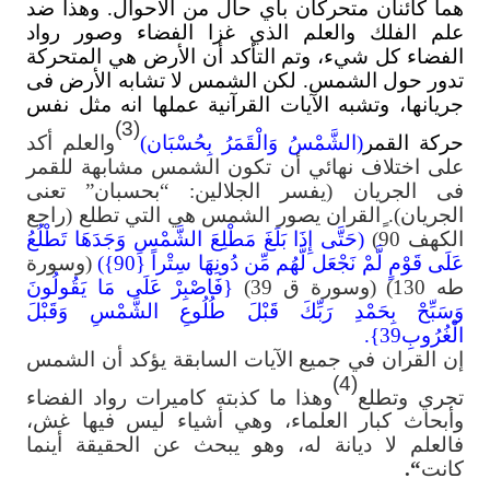
هما كائنان متحركان بأي حال من الأحوال. وهذا ضد
علم الفلك والعلم الذي غزا الفضاء وصور رواد
الفضاء كل شيء، وتم التأكد أن الأرض هي المتحركة
تدور حول الشمس. لكن الشمس لا تشابه الأرض فى
جريانها، وتشبه الآيات القرآنية عملها انه مثل نفس
(3)
حركة القمر
(الشَّمْسُ وَالْقَمَرُ بِحُسْبَان)
والعلم أكد
على اختلاف نهائي أن تكون الشمس مشابهة للقمر
فى الجريان (يفسر الجلالين: “بحسبان” تعنى
الجريان). ٍالقران يصور الشمس هي التي تطلع (راجع
الكهف 90)
(حَتَّى إِذَا بَلَغَ مَطْلِعَ الشَّمْسِ وَجَدَهَا تَطْلُعُ
عَلَى قَوْمٍ لَّمْ نَجْعَل لَّهُم مِّن دُونِهَا سِتْراً {90})
(وسورة
طه 130) (وسورة ق 39)
{فَاصْبِرْ عَلَى مَا يَقُولُونَ
وَسَبِّحْ بِحَمْدِ رَبِّكَ قَبْلَ طُلُوعِ الشَّمْسِ وَقَبْلَ
الْغُرُوبِ39}.
إن القران في جميع الآيات السابقة يؤكد أن الشمس
(4)
تجري وتطلع
وهذا ما كذبته كاميرات رواد الفضاء
وأبحاث كبار العلماء، وهي أشياء ليس فيها غش،
فالعلم لا ديانة له، وهو يبحث عن الحقيقة أينما
كانت
“.