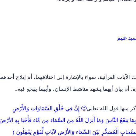
يد غنيم
آيات القرآنية، سواء بالإشارة إلى اختلافهما، أم إيلاج أحدهما
ه، أم بيان أيهما يشهد مناشط الإنسان، وأيهما يهجع فيه..
كر منها قول الله تعالى
🙁 إِنَّ فِي خَلْقِ السَّمَاوَاتِ وَالأَرْضِ
ِ بِمَا يَنفَعُ النَّاسَ وَمَا أَنزَلَ اللّهُ مِنَ السَّمَاء مِن مَّاء فَأَحْيَا بِهِ الأرْضَ
َالسَّحَابِ الْمُسَخِّرِ بَيْنَ السَّمَاء وَالأَرْضِ لآيَاتٍ لِّقَوْمٍ يَعْقِلُونَ )