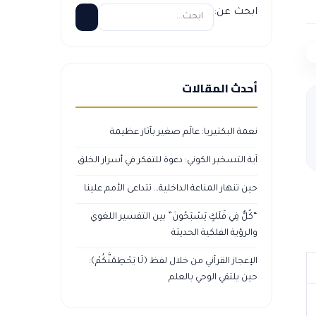
ابحث عن:
أحدث المقالات
نعمة البكتيريا: عالَم صغير بآثار عظيمة
آية التسخير الكوني: دعوة للتفكر في أسرار الخلق
حين تنهار المناعة الداخلية… تتداعى الأمم علينا
“كُلٌّ فِي فَلَكٍ يَسْبَحُونَ” بين التفسير اللغوي
والرؤية الفلكية الحديثة
الإعجاز القرآني من خلال لفظ ﴿لَا يَحْطِمَنَّكُمْ﴾:
حين يلتقي الوحي بالعلم