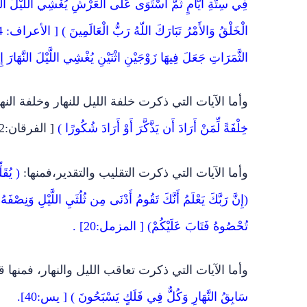
فِي سِتَّةِ أَيَّامٍ ثُمَّ اسْتَوَى عَلَى الْعَرْشِ يُغْشِي اللَّيْلَ النَّهَ
الثَّمَرَاتِ جَعَلَ فِيهَا زَوْجَيْنِ اثْنَيْنِ يُغْشِي اللَّيْلَ النَّهَارَ إ
وأما الآيات التي ذكرت خلفة الليل للنهار وخلفة النه
خِلْفَةً لِّمَنْ أَرَادَ أَن يَذَّكَّرَ أَوْ أَرَادَ شُكُورًا )
[ الفرقان:62].
وأما الآيات التي ذكرت التقليب والتقدير،فمنها:
(إِنَّ رَبَّكَ يَعْلَمُ أَنَّكَ تَقُومُ أَدْنَى مِن ثُلُثَيِ اللَّيْلِ وَنِصْفَهُ و
تُحْصُوهُ فَتَابَ عَلَيْكُمْ) [ المزمل:20] .
وأما الآيات التي ذكرت تعاقب الليل والنهار، فمنها ق
سَابِقُ النَّهَارِ وَكُلٌّ فِي فَلَكٍ يَسْبَحُونَ ) [ يس:40].