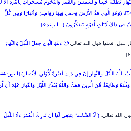
ارَ يَطْلُبُهُ حَثِيثًا وَالشَّمْسَ وَالْقَمَرَ وَالنُّجُومَ مُسَخَّرَاتٍ بِأَمْرِهِ أَلاَ لَه
الْخَلْقُ وَالأَمْرُ تَبَارَكَ اللّهُ رَبُّ الْعَالَمِينَ ) [ الأعراف: 54]، (وَهُوَ الَّذِي مَدَّ الأَرْضَ وَجَعَلَ فِيهَا رَوَاسِيَ وَأَنْهَارًا وَمِن كُلِّ
ِنَّ فِي ذَلِكَ لَآيَاتٍ لِّقَوْمٍ يَتَفَكَّرُونَ ) [ الرعد:3].
ار لليل، فمنها قول الله تعالى
🙁 وَهُوَ الَّذِي جَعَلَ اللَّيْلَ وَالنَّهَارَ
( يُقَلِّ
َثُلُثَهُ وَطَائِفَةٌ مِّنَ الَّذِينَ مَعَكَ وَاللَّهُ يُقَدِّرُ اللَّيْلَ وَالنَّهَارَ عَلِمَ أَن لَّ
ول الله تعالى:
( لَا الشَّمْسُ يَنبَغِي لَهَا أَن تُدْرِكَ الْقَمَرَ وَلَا اللَّيْلُ