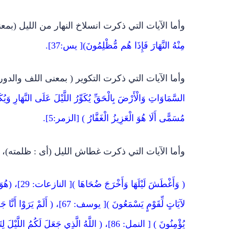
وأما الآيات التي ذكرت انسلاخ النهار من الليل (بم
مِنْهُ النَّهَارَ فَإِذَا هُم مُّظْلِمُونَ)[ يس:37].
وأما الآيات التي ذكرت التكوير ( بمعنى اللف والدور
السَّمَاوَاتِ وَالْأَرْضَ بِالْحَقِّ يُكَوِّرُ اللَّيْلَ عَلَى النَّهَارِ وَيُ
مُسَمًّى أَلَا هُوَ الْعَزِيزُ الْغَفَّارُ ) [الزمر:5].
وأما الآيات التي ذكرت غطاش الليل (أى : ظلمته)، و
( وَأَغْطَشَ ل
لآيَاتٍ لِّقَوْمٍ يَسْمَعُونَ )[ يوسف
يُؤْمِنُونَ ) [ النمل: 86]، ( اللَّهُ الَّذِي جَعَلَ لَ