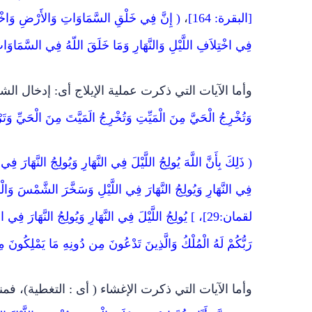
[البقرة: 164]
،
فِي اخْتِلاَفِ اللَّيْلِ وَالنَّهَارِ وَمَا خَلَقَ اللّهُ فِي السَّمَاوَات
وأما الآيات التي ذكرت عملية الإيلاج أى: إدخال الش
وَتُخْرِجُ الْحَيَّ مِنَ الْمَيِّتِ وَتُخْرِجُ الَمَيَّتَ مِنَ الْحَيِّ 
فِي النَّهَارِ وَيُولِجُ النَّهَارَ فِي اللَّيْلِ وَسَخَّرَ الشَّمْسَ وَالْق
لقمان:29]، ] يُولِجُ اللَّيْلَ فِي النَّهَارِ وَيُولِجُ النَّهَارَ
رَبُّكُمْ لَهُ الْمُلْكُ وَالَّذِينَ تَدْعُونَ مِن دُونِهِ مَا يَمْلِكُونَ
وأما الآيات التي ذكرت الإغشاء ( أى : التغطية)، فمنه