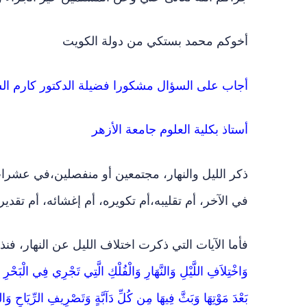
أخوكم محمد بستكي من دولة الكويت
أجاب على السؤال مشكورا فضيلة الدكتور كارم الس
أستاذ بكلية العلوم جامعة الأزهر
ذكر الليل والنهار، مجتمعين أو منفصلين،في عشرات ال
في الآخر، أم تقليبه،أم تكويره، أم إغشائه، أم تقدير
فأما الآيات التي ذكرت اختلاف الليل عن النهار، فنذ
وَاخْتِلاَفِ اللَّيْلِ وَالنَّهَارِ وَالْفُلْكِ الَّتِي تَجْرِي فِي الْبَحْر
بَعْدَ مَوْتِهَا وَبَثَّ فِيهَا مِن كُلِّ دَآبَّةٍ وَتَصْرِيفِ الرِّيَاحِ و