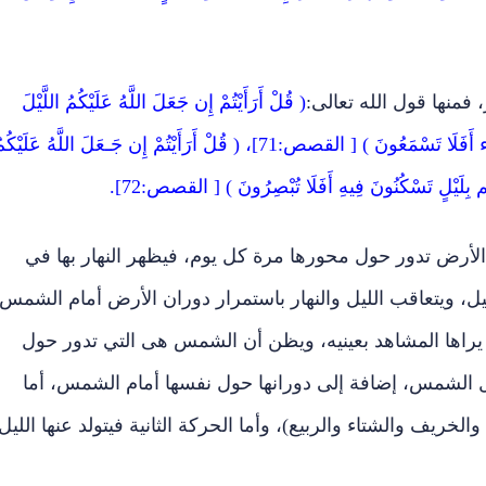
 فمنها قول الله تعالى:
( قُلْ أَرَأَيْتُمْ إِن جَعَلَ اللَّهُ عَلَيْكُمُ اللَّيْلَ
سَرْمَدًا إِلَى يَوْمِ الْقِيَامَةِ مَنْ إِلَهٌ غَيْرُ اللَّهِ يَأْتِيكُم بِضِيَاء أَفَلَا تَسْمَعُونَ ) [ القصص:71]، ( قُلْ أَرَأَيْتُمْ إِن جَـعَلَ اللَّهُ عَلَيْ
تِيكُم بِلَيْلٍ تَسْكُنُونَ فِيهِ أَفَلَا تُبْصِرُونَ ) [ القصص:72].
1م أن الأرض تدور حول محورها مرة كل يوم، فيظهر النهار بها في
يل، ويتعاقب الليل والنهار باستمرار دوران الأرض أمام الشمس.
راها المشاهد بعينيه، ويظن أن الشمس هى التي تدور حول
 الشمس، إضافة إلى دورانها حول نفسها أمام الشمس، أما
الخريف والشتاء والربيع)، وأما الحركة الثانية فيتولد عنها الليل