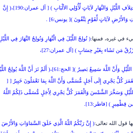
( إِنَّ فِي خَلْقِ السَّمَاوَاتِ وَالأَرْضِ وَاخْتِلاَفِ اللَّيْلِ وَالنَّهَارِ لآيَاتٍ لِّأُوْلِي الألْبَابِ ) [ آل عمران:190]،( إِنَّ
ِ وَالأَرْضِ لآيَاتٍ لِّقَوْمٍ يَتَّقُونَ )[ يونس:6] .
يء في غيره، فمنها:
( تُولِجُ اللَّيْلَ فِي الْنَّهَارِ وَتُولِجُ النَّهَارَ فِي اللَّيْلِ
وَتَرْزُقُ مَن تَشَاء بِغَيْرِ حِسَابٍ ) [آل عمران:27]،
( ذَلِكَ بِأَنَّ اللَّهَ يُولِجُ اللَّيْلَ فِي النَّهَارِ وَيُولِجُ النَّهَارَ فِي اللَّيْلِ وَأَنَّ اللَّهَ سَمِيعٌ بَصِيرٌ )[ الحج:61]،( أَلَمْ تَرَ أَنَّ اللَّهَ يُول
َمَرَ كُلٌّ يَجْرِي إِلَى أَجَلٍ مُّسَمًّى وَأَنَّ اللَّهَ بِمَا تَعْمَلُونَ خَبِيرٌ [ [
 فِي اللَّيْلِ وَسَخَّرَ الشَّمْسَ وَالْقَمَرَ كُلٌّ يَجْرِي لِأَجَلٍ مُّسَمًّى ذَلِكُمُ اللَّهُ
 مِن قِطْمِيرٍ ) [فاطر:13].
ا قول الله تعالى:
( إِنَّ رَبَّكُمُ اللّهُ الَّذِي خَلَقَ السَّمَاوَاتِ وَالأَرْضَ