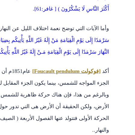
أَكْثَرَ النَّاسِ لَا يَشْكُرُونَ ) [ غافر:61].
وأما الآيات التي توضح نعمة اختلاف الليل عن النهار،
النَّهَارَ سَرْمَدًا إِلَى يَوْمِ الْقِيَامَةِ مَـنْ إِلَهٌ غَيْرُ اللَّهِ يَأْ
أكد
[فوكولت Foucault pendulum]
عام851
الجزء المواجه للشمس، بينما يكون الجزء المقابل ل
وبالرغم من هذا، فإن هناك حركة ظاهرية للشمس ي
الأرض، ولكن الحقيقة أن الأرض هى التي تدور حول
الحركة الأولى فتتولد عنها الفصول الأربعة ( الصيف و
والنهار..