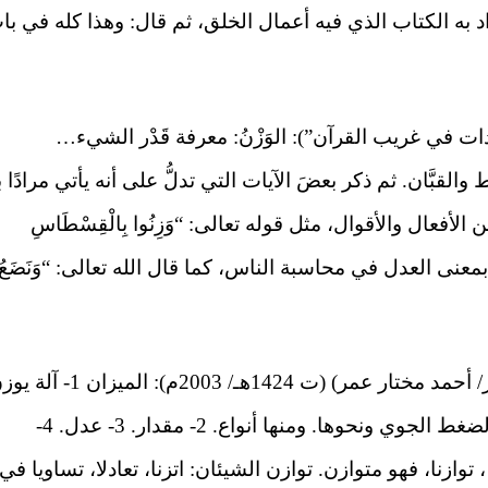
ويراد به الكتاب الذي فيه أعمال الخلق، ثم قال: وهذا كله في با
 (ت 502هـ) (في “المفردات في غريب القرآن”): الوَزْنُ: معرفة قَدْر الشيء…
 والقبَّان. ثم ذكر بعضَ الآيات التي تدلُّ على أنه يأتي مرادًا ب
أفعال والأقوال، مثل قوله تعالى: “وَزِنُوا بِالْقِسْطَاسِ
نَّه يأتي بمعنى العدل في محاسبة الناس، كما قال الله تعالى: “وَنَضَعُ
وجاء في “معجم اللغة العربية المعاصرة” للدكتور/ أحمد مختار عمر) (ت 1424هـ/ 2003م): الميز
بها الشيء ويعرف مقداره من الثقل والحرارة والضغط الجوي ونحوها. ومنها أنواع. 2- مقدار. 3- عدل. 4-
وازنا، فهو متوازن. توازن الشيئان: اتزنا، تعادلا، تساويا في