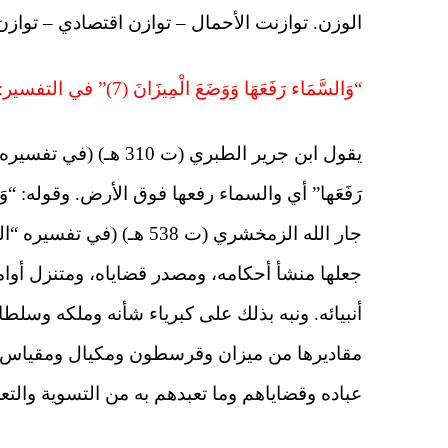
الوزن. توازنت الأحمال – توازن اقتصادي – تواز
“وَالسَّمَاء رَفَعَهَا وَوَضَعَ الْمِيزَانَ (7)” في التفسير:
يقول ابن جرير الطبري (ت
رَفَعَها” أي والسماء رفعها فوق الأرض. وقوله: “و
جار الله الزمخشري (ت 538 ه
جعلها منشأ أحكامه، ومصدر قضاياه، ومتنزل أوا
أنبيائه. ونبه بذلك على كبرياء شأنه وملكه وسلطانه.
مقاديرها من ميزان وقرسطون ومكيال ومقياس، 
عباده وقضاياهم وما تعبدهم به من التسوية وال