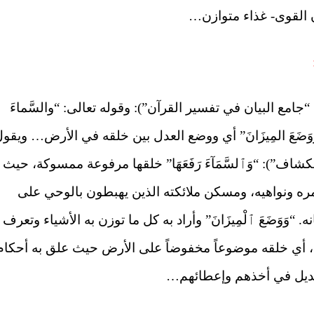
ن القوى- غذاء متوازن…
 310 هـ) (في تفسيره “جامع البيان في تفسير القرآن”): وقوله تعالى: “والسَّماءَ
َوَضَعَ المِيزَانَ” أي ووضع العدل بين خلقه في الأرض… ويقو
ـ) (في تفسيره “الكشاف”): “وَٱلسَّمَآءَ رَفَعَهَا” خلقها مرفوعة ممسوكة، حيث
مره ونواهيه، ومسكن ملائكته الذين يهبطون بالوحي على
 “وَوَضَعَ ٱلْمِيزَانَ” وأراد به كل ما توزن به الأشياء وتعرف
أي خلقه موضوعاً مخفوضاً على الأرض حيث علق به أحكام
تعديل في أخذهم وإعطائهم…