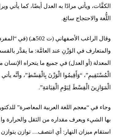
الكفَّات، ويأتي مرادًا به العدل أيضًا، كما يأتي 
اللُّغة والاحتجاج سائغ.
وقال الراغب الأصفهاني
والمتعارف في الوَزْنِ عند العامَّة: ما يقدَّر بالقسط
المعدلة (أو العدل) في جميع ما يتحراه الإنسان من ال
الْمُسْتَقِيمِ”، “وَأَقِيمُوا الْوَزْنَ بِالْقِسْطِ”، وأ
الْمَوَازِينَ الْقِسْطَ لِيَوْمِ الْقِيَامَةِ”.
استقام ميزان النهار: أي انتصف… توازن يتوازن ، ت