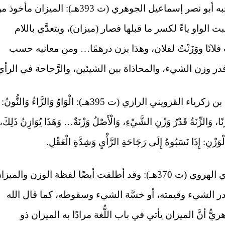
ورد في “الصحاح تاج اللغة وصحاح العربية” لصاحبه أبو نصر إسماعيل الجوهري (ت 393هـ): الميزان مأ
قلبت الواو ياءً لكسر ما قبلها فصار (ميزان)، ويتعدَّي باللام
تُ فلانًا ووَزَنْتُ لفلان، وهذا يزن درهمًا… ومن معانيه حسب
قدر وزن الشيء، والمحاذاة بين الشيئين، والرَّجاحة في الرأي
وجاء في “معجم مقاييس اللغة” لأحمد بن فارس بن زكرياء القزويني الرازي (ت 395هـ): الْوَاوُ وَالزَّاءُ وَالنُّونُ:
نًا، وَالزِّنَةُ قَدْرُ وَزْنِ الشَّيْءِ، وَالْأَصْلُ وَزْنَةٌ… وَهَذَا يُوَازِنُ ذَلِكَ،
لْوَزْنِ: إِذَا نَسَبُوهُ إِلَى رَجَاحَةِ الرَّأْيِ وَشِدَّةِ الْعَقْلِ.
وجاء في “تهذيب اللغة” لصاحبه محمد بن الأزهري الهروي (ت 370هـ): وقد أطلقت أيضًا لفظة الوزن والمي
قدر الشيء وقيمته، أو خسَّة الشيء وسقوطه، كما قال الله
ذكر الأزهريُّ أنَّ الميزان يأتي في باب اللُّغة مرادًا به الميزان ذو