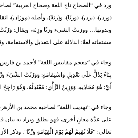
(وزن)، (يزن)، (وزنًا)، و(زنةً)، وأصله (مِوزَان)، ان
وبدونها… ووزنتُ الشيء وزنًا وزِنَة، ويقال: وَزَنْ
مشتقاته لغةً: الدلالة على التعديل والاستقامة، و
بِنَاءٌ يَدُلُّ عَلَى تَعْدِيلٍ وَاسْتِقَامَةٍ: وَوَزَنْتُ الشَّيْءَ وَزْ
أَيْ: هُوَ مُحَاذِيهِ. وَوَزِينُ الرَّأْيِ: مُعْتَدِلُهُ، وَهُوَ رَاجِحُ ا
على عدَّة معانٍ أخرى، فهو يطلق ويراد به بيان 
تعالى: “فَلَا نُقِيمُ لَهُمْ يَوْمَ الْقِيَامَةِ وَزْنًا”. و