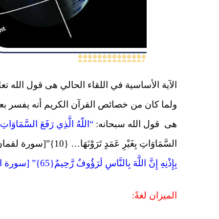
الآية الأساسية في اللقاء الحالي هى قول الله تع
ولما كان من خصائص القرآن الكريم أنه يفسر بعض
هى قول الله سبحانه:
“اللّهُ الَّذِي رَفَعَ السَّمَاوَاتِ بِغَيْرِ عَ
السَّمَاوَاتِ بِغَيْرِ عَمَدٍ تَرَوْنَهَا… {10}”[سورة لقمان]، وقوله تعالى:
بِإِذْنِهِ إِنَّ اللَّهَ بِالنَّاسِ لَرَؤُوفٌ رَّحِيمٌ{65}” [سورة الحج].
الميزان لغةً: