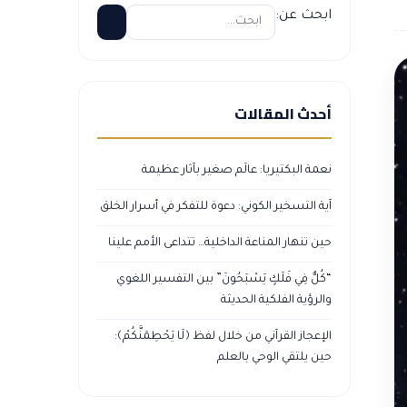
ابحث عن:
أحدث المقالات
نعمة البكتيريا: عالَم صغير بآثار عظيمة
آية التسخير الكوني: دعوة للتفكر في أسرار الخلق
حين تنهار المناعة الداخلية… تتداعى الأمم علينا
“كُلٌّ فِي فَلَكٍ يَسْبَحُونَ” بين التفسير اللغوي
والرؤية الفلكية الحديثة
الإعجاز القرآني من خلال لفظ ﴿لَا يَحْطِمَنَّكُمْ﴾:
حين يلتقي الوحي بالعلم