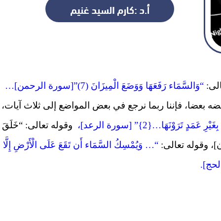
الى:
“وَالسَّمَاء رَفَعَهَا وَوَضَعَ الْمِيزَانَ (7)”[سورة الرحمن]…
ه بعضا، فإننا ربما نرجع في بعض المواضع إلى ثلاث آيات،
مَدٍ تَرَوْنَهَا…{2}” [سورة الرعد]،
وقوله تعالى: “خَلَقَ
“… وَيُمْسِكُ السَّمَاء أَن تَقَعَ عَلَى الْأَرْضِ إِلَّا