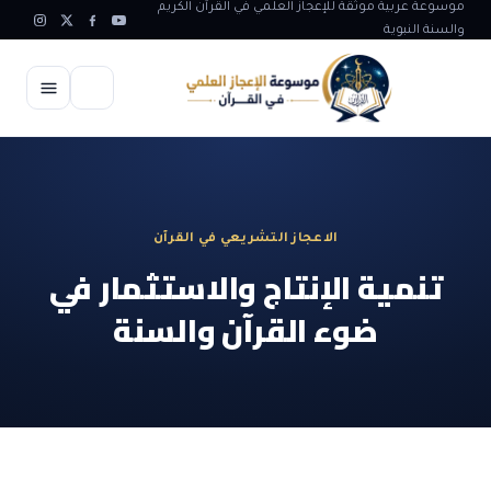
موسوعة عربية موثقة للإعجاز العلمي في القرآن الكريم
والسنة النبوية
الرئيسية
الإعجاز العلمي
الاعجاز التشريعي في القرآن
الاعجاز العلمي في علوم الأرض
آيات الله
تنمية الإنتاج والاستثمار في
الاعجاز الغيبي في القرآن
ضوء القرآن والسنة
آيات الله في جسم الانسان
المقالات
الاعجاز في علوم الفلك والفضاء
آيات الله في خلق الحيوان
ابداعات اسلامية
شبهات وردود
الاعجاز العلمي في الكائنات الحية
آيات الله في خلق الكون
تأملات قرآنية
التطور والالحاد
المرئيات
الاعجاز البياني و اللغوي في القرآن
آيات الله في خلق النباتات
روائع الهدى النبوي
حول الاسلام
المؤلفون
الاعجاز العلمي علوم الطب و الحياة