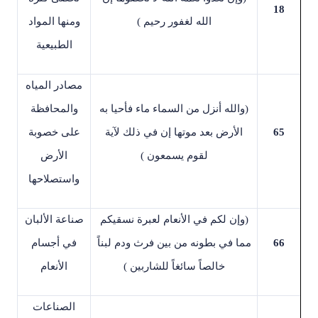
18
الله لغفور رحيم
(
ومنها المواد
الطبيعية
مصادر المياه
)
والله أنزل من السماء ماء فأحيا به
والمحافظة
65
الأرض بعد موتها إن في ذلك لآية
على خصوبة
لقوم يسمعون
(
الأرض
واستصلاحها
)
وإن لكم في الأنعام لعبرة نسقيكم
صناعة الألبان
66
مما في بطونه من بين فرث ودم لبناً
في أجسام
خالصاً سائغاً للشاربين
(
الأنعام
الصناعات