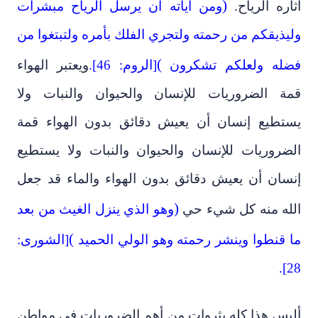
)
آثاره الرياح.
ومن آياته أن يرسل الرياح مبشرات
وليذيقكم من رحمته ولتجري الفلك بأمره ولتبتغوا من
(
فضله ولعلكم تشكرون
[الروم: 46].
ويعتبر الهواء
قمة الضروريات للإنسان والحيوان والنبات ولا
يستطيع إنسان أن يعيش دقائق بدون الهواء قمة
الضروريات للإنسان والحيوان والنبات ولا يستطيع
إنسان أن يعيش دقائق بدون الهواء والماء قد جعل
)
الله منه كل شيء حي
وهو الذي ينزل الغيث من بعد
(
ما قنطوا وينشر رحمته وهو الولي الحميد
[الشورى:
28].
أليس هذا كله بثروات من أهم الضروريات في مواطن