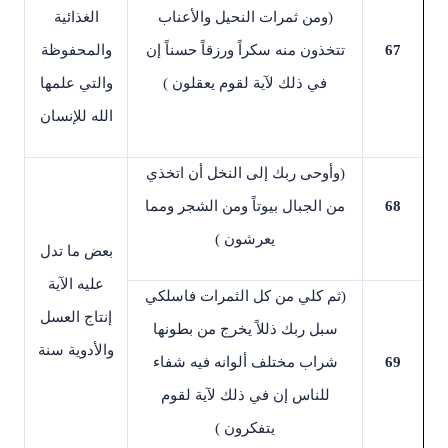
)
ومن ثمرات النحيل والأعناب
الغذائية
67
تتخذون منه سكراً ورزقاً حسناً إن
والمحفوظة
في ذلك لآية لقوم يعقلون
(
والتي علمها
الله للإنسان
)
وأوحى ربك إلى النخل أن اتخذي
68
من الجبال بيوتاً ومن الشجر ومما
يعرشون
(
بعض ما تدل
عليه الآية
)
ثم كلي من كل الثمرات فاسلكي
إنتاج العسل
سبل ربك ذللاً يخرج من بطونها
والأدوية سنة
69
شراب مختلف ألوانه فيه شفاء
للناس إن في ذلك لآية لقوم
يتفكرون
(