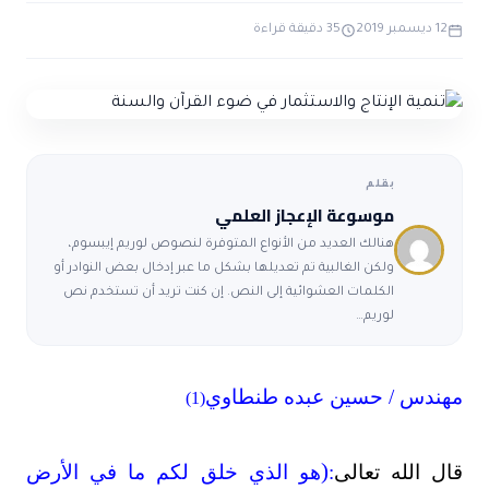
ضوابط و تأصيل الاعجاز
حول الاعجاز
الاعجاز التشريعي في القرآن
12 ديسمبر 2019
35 دقيقة قراءة
تواصل معنا
قصص للعبرة
حول السنة
مسلمين جدد
حول القراّن
مقالات اسلامية
بقلم
موسوعة الإعجاز العلمي
هنالك العديد من الأنواع المتوفرة لنصوص لوريم إيبسوم،
ولكن الغالبية تم تعديلها بشكل ما عبر إدخال بعض النوادر أو
الكلمات العشوائية إلى النص. إن كنت تريد أن تستخدم نص
لوريم…
مهندس / حسين عبده طنطاوي
(1)
)
قال الله تعالى
:
هو الذي خلق لكم ما في الأرض