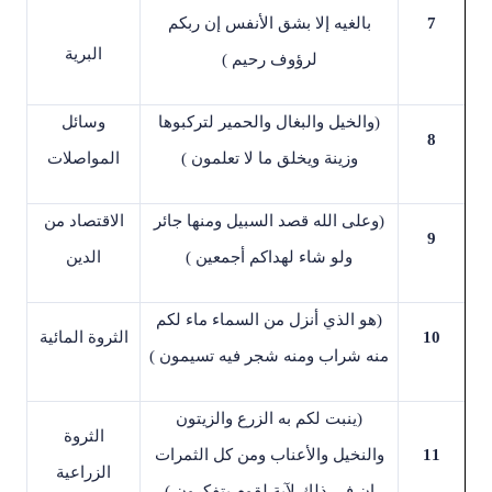
7
بالغيه إلا بشق الأنفس إن ربكم
البرية
لرؤوف رحيم
(
)
والخيل والبغال والحمير لتركبوها
وسائل
8
وزينة ويخلق ما لا تعلمون
(
المواصلات
)
وعلى الله قصد السبيل ومنها جائر
الاقتصاد من
9
ولو شاء لهداكم أجمعين
(
الدين
)
هو الذي أنزل من السماء ماء لكم
10
الثروة المائية
منه شراب ومنه شجر فيه تسيمون
(
)
ينبت لكم به الزرع والزيتون
الثروة
11
والنخيل والأعناب ومن كل الثمرات
الزراعية
إن في ذلك لآية لقوم يتفكرون
(