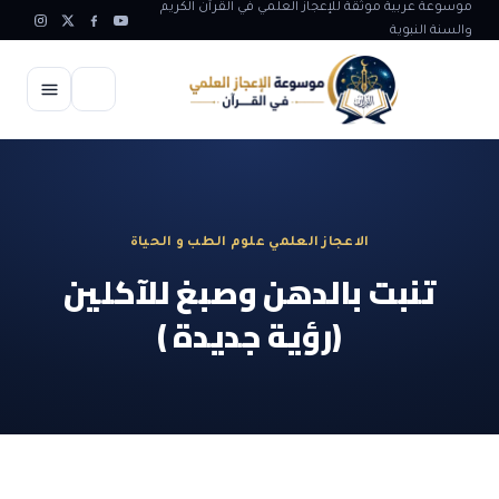
موسوعة عربية موثقة للإعجاز العلمي في القرآن الكريم
والسنة النبوية
الرئيسية
الإعجاز العلمي
الاعجاز العلمي علوم الطب و الحياة
الاعجاز العلمي في علوم الأرض
آيات الله
تنبت بالدهن وصبغ للآكلين
الاعجاز الغيبي في القرآن
(رؤية جديدة )
آيات الله في جسم الانسان
المقالات
الاعجاز في علوم الفلك والفضاء
آيات الله في خلق الحيوان
ابداعات اسلامية
شبهات وردود
الاعجاز العلمي في الكائنات الحية
آيات الله في خلق الكون
تأملات قرآنية
التطور والالحاد
المرئيات
الاعجاز البياني و اللغوي في القرآن
آيات الله في خلق النباتات
روائع الهدى النبوي
حول الاسلام
المؤلفون
الاعجاز العلمي علوم الطب و الحياة