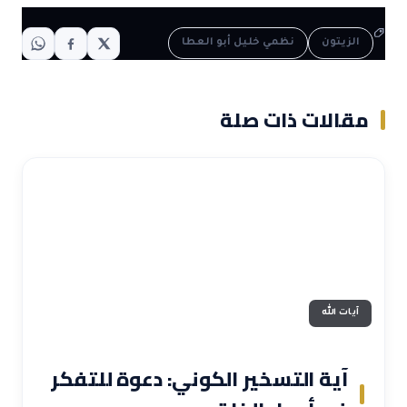
الزيتون
نظمي خليل أبو العطا
مقالات ذات صلة
آيات الله
آية التسخير الكوني: دعوة للتفكر