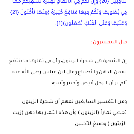
لِّلْآكِلِينَ {20} وَإِنَّ لَكُمْ فِي الْأَنْعَامِ لَعِبْرَةً نُّسقِيكُم مِّمَّا
فِي بُطُونِهَا وَلَكُمْ فِيهَا مَنَافِعُ كَثِيرَةٌ وَمِنْهَا تَأْكُلُونَ {21}
وَعَلَيْهَا وَعَلَى الْفُلْكِ تُحْمَلُونَ)[1].
قال المفسرون :
إن الشجرة هي شجرة الزيتون، وأن في ثمارها ما ينتفع
به من الدهن والأصباغ وقال ابن عباس رضي الله عنه
ألم تر أن الرجل أبيض وأحمر وأسود .
ومن التفسير السابقين نفهم أن شجرة الزيتون
تعطي ثماراً (الزيتون ) وأن هذه الثمار بها دهن (زيت
الزيتون ) وصبغ للآكلين .