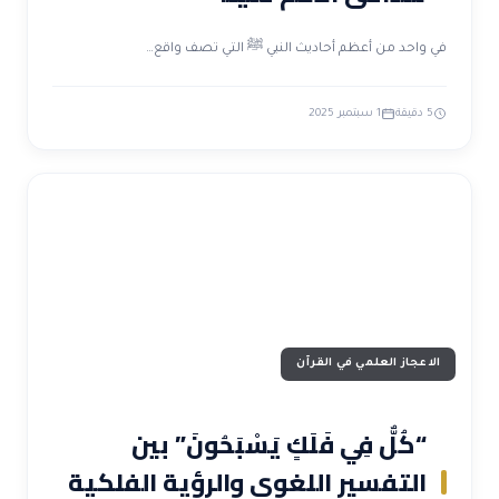
في واحد من أعظم أحاديث النبي ﷺ التي تصف واقع…
5 دقيقة
1 سبتمبر 2025
الاعجاز العلمي في القرآن
“كُلٌّ فِي فَلَكٍ يَسْبَحُونَ” بين
التفسير اللغوي والرؤية الفلكية