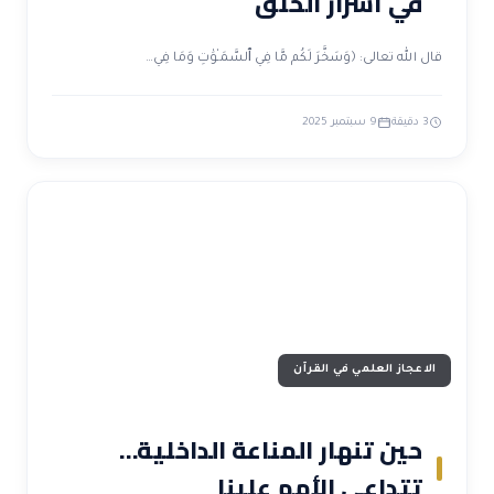
في أسرار الخلق
قال الله تعالى: ﴿وَسَخَّرَ لَكُم مَّا فِي ٱلسَّمَـٰوَٰتِ وَمَا فِي…
3 دقيقة
9 سبتمبر 2025
الاعجاز العلمي في القرآن
حين تنهار المناعة الداخلية…
تتداعى الأمم علينا