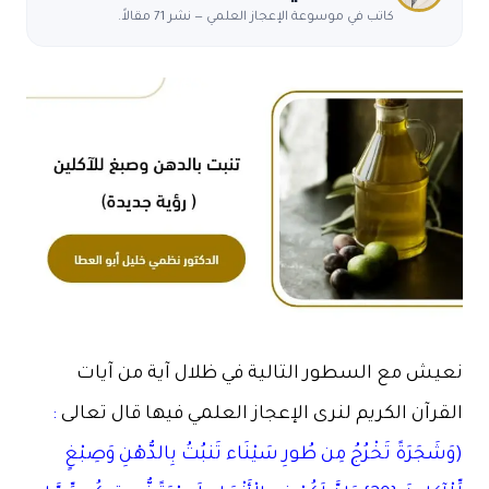
كاتب في موسوعة الإعجاز العلمي — نشر 71 مقالاً.
نعيش مع السطور التالية في ظلال آية من آيات
القرآن الكريم لنرى الإعجاز العلمي فيها قال تعالى
:
(وَشَجَرَةً تَخْرُجُ مِن طُورِ سَيْنَاء تَنبُتُ بِالدُّهْنِ وَصِبْغٍ