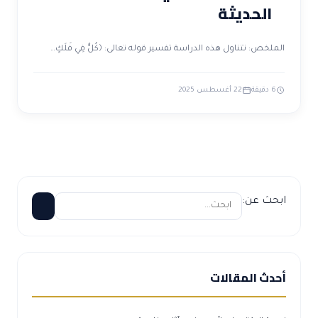
الحديثة
الملخص: تتناول هذه الدراسة تفسير قوله تعالى: ﴿كُلٌّ فِي فَلَكٍ…
6 دقيقة
22 أغسطس 2025
ابحث عن:
أحدث المقالات