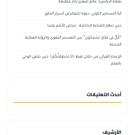
نعمة البكتيريا: عالَم صغير بآثار عظيمة
آية التسخير الكوني: دعوة للتفكر في أسرار الخلق
حين تنهار المناعة الداخلية… تتداعى الأمم علينا
“كُلٌّ فِي فَلَكٍ يَسْبَحُونَ” بين التفسير اللغوي والرؤية الفلكية
الحديثة
الإعجاز القرآني من خلال لفظ ﴿لَا يَحْطِمَنَّكُمْ﴾: حين يلتقي الوحي
بالعلم
أحدث التعليقات
الأرشيف