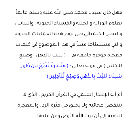
فهل كان سيدنا محمد صلى الله عليه وسلم عالماً
بعلوم الوراثة والخلية والكيمياء الحيوية ، والنبات ،
والتحلل الكيميائي حتى يوجز هذه العمليات الحيوية
والتي مسسناها مساً في هذا الموضوع في كلمات
معجزة موجزة جامعة هي : ( تنبت بالدهن ، وصبغ
للآكلين ) في قوله تعالى
: (وَشَجَرَةً تَخْرُجُ مِن طُورِ
سَيْنَاء تَنبُتُ بِالدُّهْنِ وَصِبْغٍ لِّلْآكِلِينَ).
أم أنه الإعجاز العلمي في القرآن الكريم ، الذي لا
تنتقضي عجائبه ولا يخلق من كثرة الرد ، والمعجزة
الباقية إلى أن يرث الله الأرض ومن عليها .