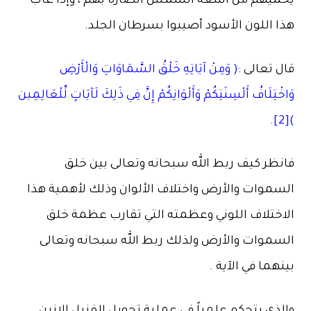
يحميهم من أشعة الشمس الضارة بهم ، وإذا غاب
هذا اللون الأسود أصيبوا بسرطان الجلد.
قال تعالى :
( وَمِنْ آيَاتِهِ خَلْقُ السَّمَاوَاتِ وَالْأَرْضِ
وَاخْتِلَافُ أَلْسِنَتِكُمْ وَأَلْوَانِكُمْ إِنَّ فِي ذَلِكَ لَآيَاتٍ لِّلْعَالِمِين
)[2].
فانظر كيف ربط الله سبحانه وتعالى بين خلق
السموات والأرض واختلاف الألوان وذلك لأهمية هذا
الاختلاف اللوني وعظمته التي تقارب عظمة خلق
السموات والأرض ولذلك ربط الله سبحانه وتعالى
بينهما في الآية .