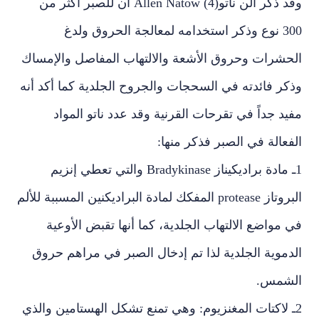
وقد ذكر ألن ناتو(4) Allen Natow أن للصبر أكثر من
300 نوع وذكر استخدامه لمعالجة الحروق ولدغ
الحشرات وحروق الأشعة والالتهاب المفاصل والإمساك
وذكر فائدته في السحجات والجروح الجلدية كما أكد أنه
مفيد جداً في تقرحات القرنية وقد عدد ناتو المواد
الفعالة في الصبر فذكر منها:
1ـ مادة براديكيناز Bradykinase والتي تعطي إنزيم
البروتاز protease المفكك لمادة البراديكنين المسببة للألم
في مواضع الالتهاب الجلدية، كما أنها تقبض الأوعية
الدموية الجلدية لذا تم إدخال الصبر في مراهم حروق
الشمس.
2ـ لاكتات المغنزيوم: وهي تمنع تشكل الهستامين والذي