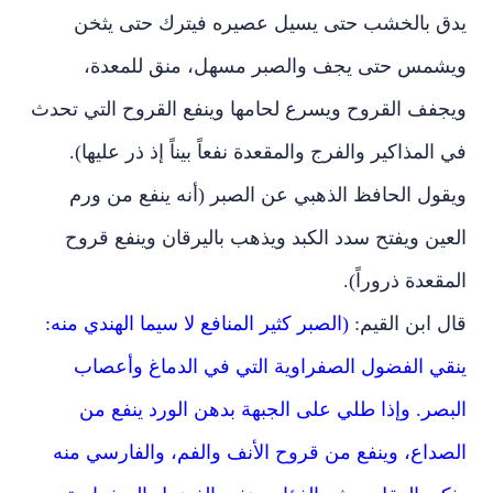
يدق بالخشب حتى يسيل عصيره فيترك حتى يثخن
ويشمس حتى يجف والصبر مسهل، منق للمعدة،
ويجفف القروح ويسرع لحامها وينفع القروح التي تحدث
في المذاكير والفرج والمقعدة نفعاً بيناً إذ ذر عليها).
ويقول الحافظ الذهبي عن الصبر (أنه ينفع من ورم
العين ويفتح سدد الكبد ويذهب باليرقان وينفع قروح
المقعدة ذروراً).
قال ابن القيم:
(الصبر كثير المنافع لا سيما الهندي منه:
ينقي الفضول الصفراوية التي في الدماغ وأعصاب
البصر. وإذا طلي على الجبهة بدهن الورد ينفع من
الصداع، وينفع من قروح الأنف والفم، والفارسي منه