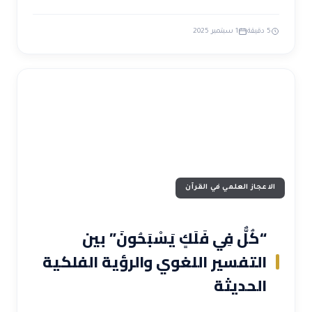
5 دقيقة
1 سبتمبر 2025
الاعجاز العلمي في القرآن
“كُلٌّ فِي فَلَكٍ يَسْبَحُونَ” بين
التفسير اللغوي والرؤية الفلكية
الحديثة