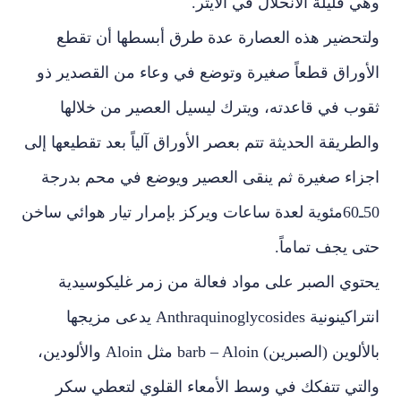
وهي قليلة الانحلال في الايتر.
ولتحضير هذه العصارة عدة طرق أبسطها أن تقطع
الأوراق قطعاً صغيرة وتوضع في وعاء من القصدير ذو
ثقوب في قاعدته، ويترك ليسيل العصير من خلالها
والطريقة الحديثة تتم بعصر الأوراق آلياً بعد تقطيعها إلى
اجزاء صغيرة ثم ينقى العصير ويوضع في محم بدرجة
50ـ60مئوية لعدة ساعات ويركز بإمرار تيار هوائي ساخن
حتى يجف تماماً.
يحتوي الصبر على مواد فعالة من زمر غليكوسيدية
انتراكينونية Anthraquinoglycosides يدعى مزيجها
بالألوين (الصبرين) barb – Aloin مثل Aloin والألودين،
والتي تتفكك في وسط الأمعاء القلوي لتعطي سكر