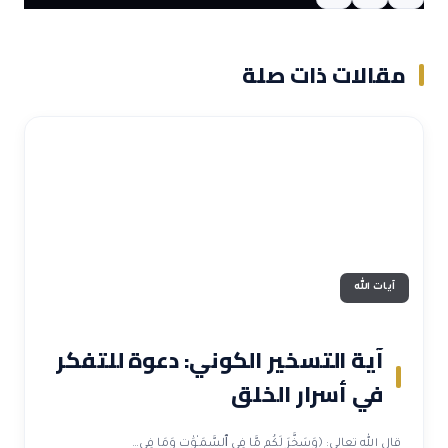
مقالات ذات صلة
آيات الله
آية التسخير الكوني: دعوة للتفكر
في أسرار الخلق
قال الله تعالى: ﴿وَسَخَّرَ لَكُم مَّا فِي ٱلسَّمَـٰوَٰتِ وَمَا فِي…