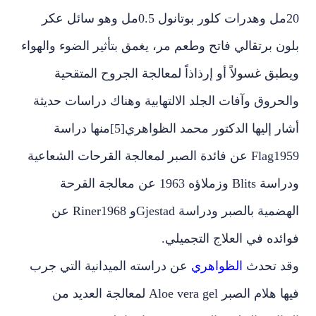
20مل وهدرات كلور بوتانول 0.5مل وهو سائل عكر
بلون برتقالي فاتح وطعم مر، يغمق بتأثير الضوء والهواء
ويطبق غسولاً أو إرذاذاً لمعالجة الجروح المتقحية
والحروق وآفات الجلد الالتهابية وهناك دراسات حديثة
أشار إليها الدكتور محمد الظواهري[5]منها دراسة
Flag1959 عن فائدة الصبر لمعالجة القرحات الشعاعية
ودراسة Blits وزملاؤه 1963 عن معالجة القرحة
الهضمية بالصبر ودراسة Gjestadو Riner1968 عن
فوائده في العلاج التجميلي.
وقد تحدث
الظواهري
عن دراسته الميدانية التي جرب
فيها هلام الصبر Aloe vera gel لمعالجة العديد من