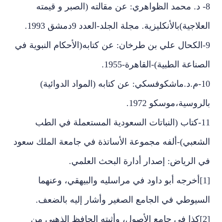
8- د. محمد الظواهري: عن مقالته (الصبر و قيمته
العلاجية)بالأنكليزية. مجلة الجلد-العدد 9دمشق 1993.
9-الكحال علي بن طرخان: عن كتابه(الأحكام النبوية في
الصناعة الطبية)-القاهرة-1955.
10-م.د.ماشكوفسكي: عن كتابه (المواد الدوائية)
بالروسية،موسكو 1972.
11-كتاب (النباتات السعودية المستعملة في الطب
الشعبي)-ألفه مجموعة الأساتذة في جامعة الملك سعود
في الرياض: إصدار أدارة البحث العلمي.
[1]أخرجه أبو داود في مراسليه والبيهقي، وعنهما
السيوطي في الجامع الصغير وأشار إليه بالضعف.
[2]كذا في جامع الأصول، وأثبته الحافظ الذهبي من