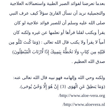
بعدما تعرضنا لفوائد الصبر الطبية واستعمالاته العلاجية
والتجميلية نريد أن نسأل القارئ سؤلاً كيف عرف النبي
صلى الله عليه وسلم أن للصبر فوائد علاجية لو كان
يقرأ ويكتب لقلنا قرأها أو تعلمها عن غيره ولكنه كان
أمياً لا يقرأ ولا يكتب قال الله تعالى : (وَمَا كُنتَ تَتْلُو مِن
قَبْلِهِ مِن كِتَابٍ وَلَا تَخُطُّهُ بِيَمِينِكَ إِذًا لَّارْتَابَ الْمُبْطِلُونَ)
صدق الله العظيم .
ولكنه وحي الله وإلهامه فهو نبيه قال الله تعالى عنه:
(وَمَا يَنطِقُ عَنِ الْهَوَى {3} إِنْ هُوَ إِلَّا وَحْيٌ يُوحَى).
http://www.aloe-vera.org/
http://www.aloevera.nl/