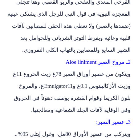
القرحي المعدي والعفجي والربو القصبي وهنا تتجلى
المعجزة النبوية في قول النبي للرجل الذي يشتكي عينيه
(ضمدها بالصبر) ولا تعطى هذه الحقن للمصابين بآفات
قلبية وعائية وبفرط التوتر الشرياني وللحوامل بعد
الشهر السابع وللمصابين بالتهاب الكلى النفروزي.
2ـ مروخ الصبر Aloe liniment
ويتكون من عصير أوراق الصبر 78غ زيت الخروع 11غ
وزيت الأزكاليبتوس 0.1غ وEmulgator11غ، والمروخ
بلون الكريما وقوام القشرة يوصف دهوناً في الحروق
وفي الوقاية لآفات الجلد الشعاعية ومعالجتها.
3ـ عصير الصبر:
ويتركب من عصير الأوراق 80مل، وغول إيتلي 95% ـ