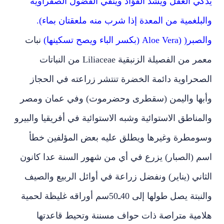
يذكي العقل ويشد الفؤاد وينفي الفضول الصفراوية
والبلغمية من المعدة إذا شرب منه ملعقتان بماء).
والصبر( (Aloe Vera (بكسر الباء ويصح تسكينها)
نبات
معمر من الفصيلة الزنبقية Liliaceae من النباتات
الصحراوية دائمة الخضرة تنتشر زراعته في الحجاز
وأبها واليمن (سقطرى وحضرموت) وفي عمان ومصر
والمناطق الاستوائية وشبه الاستوائية في أفريقيا والبيرو
وسومطرة وغيرها ويطلق عليه بعض المؤلفين خطأ
اسم (الصبار) يزرع في أي من شهور السنة عدا كانون
الثاني (يناير) ونفضل زراعة في أوائل الربيع والصيف
والنبتة يصل طولها إلى 40ـ50سم أوراقه غليظة لحمية
هلامية متراصة ذات حواف مسننة وتحيط قاعدتها