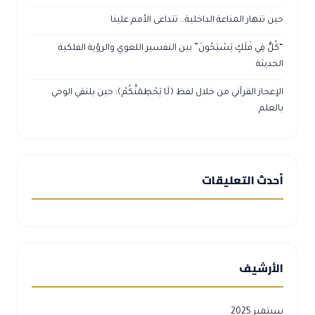
حين تنهار المناعة الداخلية… تتداعى الأمم علينا
“كُلٌّ فِي فَلَكٍ يَسْبَحُونَ” بين التفسير اللغوي والرؤية الفلكية
الحديثة
الإعجاز القرآني من خلال لفظ ﴿لَا يَحْطِمَنَّكُمْ﴾: حين يلتقي الوحي
بالعلم
أحدث التعليقات
الأرشيف
سبتمبر 2025