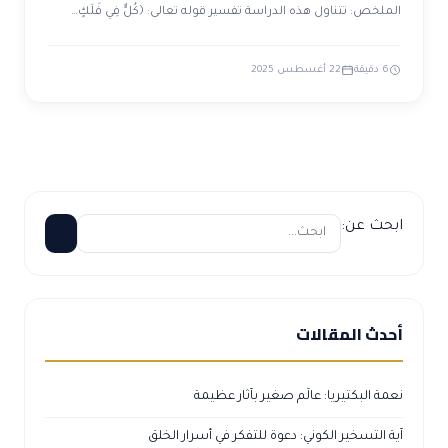
الملخص: تتناول هذه الدراسة تفسير قوله تعالى: ﴿كُلٌّ فِي فَلَكٍ…
6 دقيقة
22 أغسطس 2025
ابحث عن:
أحدث المقالات
نعمة البكتيريا: عالَم صغير بآثار عظيمة
آية التسخير الكوني: دعوة للتفكر في أسرار الخلق