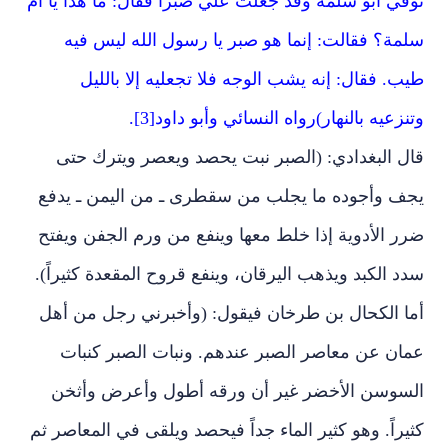
توفي أبو سلمة وقد جعلت علي صبراً فقال: ما هذا يا أم
سلمة؟ فقالت: إنما هو صبر يا رسول الله ليس فيه
طيب. فقال: إنه يشب الوجه فلا تجعليه إلا بالليل
وتنزعيه بالنهار)رواه النسائي وأبو داود[3].
قال البغدادي: (الصبر نبت يحصد ويعصر ويترك حتى
يجف وأجوده ما يجلب من سقطرى ـ من اليمن ـ يدفع
ضرر الأدوية إذا خلط معها وينفع من ورم الجفن ويفتح
سدد الكبد ويذهب اليرقان، وينفع قروح المقعدة كثيراً).
أما الكحال بن طرخان فيقول: (وأخبرني رجل من أهل
عمان عن معاصر الصبر عندهم. ونبات الصبر كنبات
السوسن الأخضر غير أن ورقه أطول وأعرض وأثخن
كثيراً. وهو كثير الماء جداً فيحصد ويلقى في المعاصر ثم