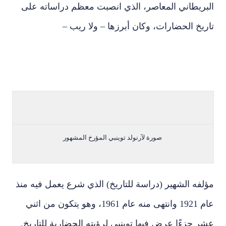
البريطاني المعاصر، الذي انصبت معظم دراساته على
تاريخ الحضارات، وكان أبرزها – ولا ريب –
صورة لآرنولد توينبي المؤرخ المشهور
مؤلفه الشهير (دراسة للتاريخ) الذي شرع يعمل فيه منذ
عام 1921 وانتهى منه عام 1961، وهو يتكون من اثني
عشر جزءًا عرض فيها توينبي لرؤيته الحضارية للتاريخ.