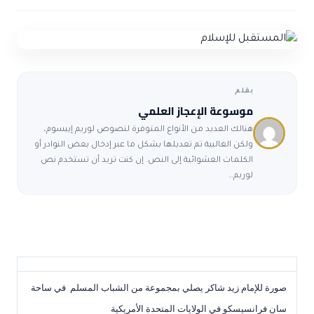
ضوابط و تأصيل الاعجاز
حول الاعجاز
الاعجاز التشريعي في القرآن
تواصل معنا
قصص للعبرة
حول السنة
مسلمين جدد
حول القراّن
مقالات اسلامية
بقلم
موسوعة الإعجاز العلمي
هنالك العديد من الأنواع المتوفرة لنصوص لوريم إيبسوم،
ولكن الغالبية تم تعديلها بشكل ما عبر إدخال بعض النوادر أو
الكلمات العشوائية إلى النص. إن كنت تريد أن تستخدم نص
لوريم…
صورة للإمام زيد شاكر يصلي بمجموعة من الشباب المسلم في ساحة
سان فرانسيسكو في الولايات المتحدة الأمريكية