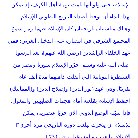
للإسلام، حتى ولو أنها نامت نومة أهل الكهف، إذ يمكن
لهذا النداء أن يوقظ أصداء التاريخ البطولي للإسلام.
وهناك مناسبتان تاريخيتان كان الإسلام فيهما رمز سموّ
المجتمع الشرقي في انتصاره على الدخيل الغربي: ففي
عهد الخلفاء الراشدين [رضي الله عنهم]، بعد الرسول
[صلى الله عليه وسلم] حرّر الإسلام سوريا ومصر من
السيطرة اليونانية التي أثقلت كاهلهما مدة ألف عام
تقريبًا. وفي عهد (نور الدين) و(صلاح الدين) و(المماليك)
احتفظ الإسلام بقلعته أمام هجمات الصليبيين والمغول.
فإذا سبّبه الوضع الدولي الآن حربًا عنصرية، يمكن
للإسلام أن يتحرك ليلعب دوره التاريخي مرة أخرى”[
الإسلام والغرب والمستقبل ، ص 739 ].