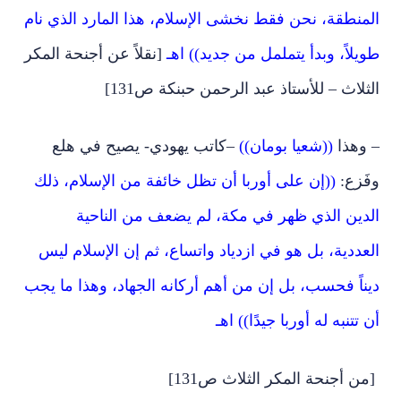
المنطقة، نحن فقط نخشى الإسلام، هذا المارد الذي نام
طويلاً، وبدأ يتململ من جديد)) اهـ
[نقلاً عن أجنحة المكر
الثلاث – للأستاذ عبد الرحمن حبنكة ص131]
– وهذا
((شعيا بومان))
–كاتب يهودي- يصيح في هلع
وفَزع:
((إن على أوربا أن تظل خائفة من الإسلام، ذلك
الدين الذي ظهر في مكة، لم يضعف من الناحية
العددية، بل هو في ازدياد واتساع، ثم إن الإسلام ليس
ديناً فحسب، بل إن من أهم أركانه الجهاد، وهذا ما يجب
أن تتنبه له أوربا جيدًا)) اهـ
[من أجنحة المكر الثلاث ص131]