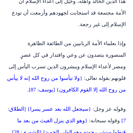
هذا الدين الخالد وأهله، وخُيِّل إلى أعداء الإسلام أن
الأمة مجتمعة قد استجابت لجهودهم وأزمعت أن تودع
الإسلام إلى غير رجعة.
وإذا بعلماء الأمة الربانيين من الطائفة الظاهرة
المنصورة يتصدون عن وعي واقتدار في كل عصرٍ
ومصر لأعداء الإسلام ويبشرون الذين تسرب اليأس إلى
قلوبهم بقوله تعالى:
{ولا تيأسوا من روح الله إنه لا ييأس
من روح الله إلا القوم الكافرون} [يوسف: 87].
وقوله عز وجل:
{سيجعل الله بعد عسر يسرا} [الطلاق:
7]
وقوله سبحانه:
{وهو الذي ينزل الغيث من بعد ما
قنطوا وينشر رحمته وهو الولي الحميد} [الشورى: 28].