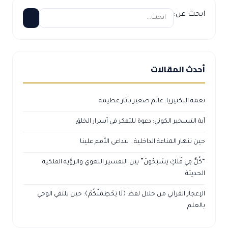
ابحث عن:
أحدث المقالات
نعمة البكتيريا: عالَم صغير بآثار عظيمة
آية التسخير الكوني: دعوة للتفكر في أسرار الخلق
حين تنهار المناعة الداخلية… تتداعى الأمم علينا
“كُلٌّ فِي فَلَكٍ يَسْبَحُونَ” بين التفسير اللغوي والرؤية الفلكية
الحديثة
الإعجاز القرآني من خلال لفظ ﴿لَا يَحْطِمَنَّكُمْ﴾: حين يلتقي الوحي
بالعلم