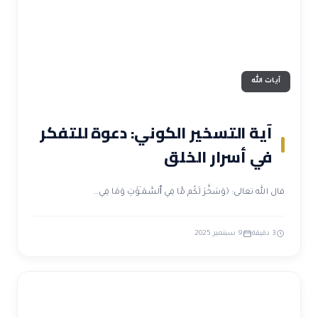
آيات الله
آية التسخير الكوني: دعوة للتفكر
في أسرار الخلق
قال الله تعالى: ﴿وَسَخَّرَ لَكُم مَّا فِي ٱلسَّمَـٰوَٰتِ وَمَا فِي…
3 دقيقة
9 سبتمبر 2025