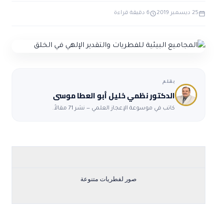
ضوابط و تأصيل الاعجاز
حول الاعجاز
الاعجاز التشريعي في القرآن
25 ديسمبر 2019
6 دقيقة قراءة
تواصل معنا
قصص للعبرة
حول السنة
مسلمين جدد
حول القراّن
مقالات اسلامية
بقلم
الدكتور نظمي خليل أبو العطا موسى
كاتب في موسوعة الإعجاز العلمي — نشر 71 مقالاً.
صور لفطريات متنوعة