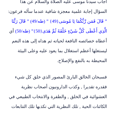
أجاب سيدنا موسى عليه الصلاة والسلام عن هذا
السؤال إجابة علمية معجزة شافية عندما سأله فرعون:
” قَالَ فَمَن رَّبُّكُمَا يَا مُوسَى{49} ” (طه/49) ” قَالَ رَبُّنَا
الَّذِي أَعْطَى كُلَّ شَيْءٍ خَلْقَهُ ثُمَّ هَدَى{50}” (طه/50)
أي
أعطاه خصائصه النافعة لحياته ثم هداه إلى هذه النعم
ليستغلها أعظم استغلال بما يعود عليه وعلى البيئة
المحيطة به بالنفع والإصلاح.
فسبحان الخالق البارئ المصور الذي خلق كل شيء
فقدره تقديرا , وكذب الدارونيون أصحاب نظرية
العشوائية في الخلق , والطفرة والانتخاب الطبيعي في
الكائنات الحية , تلك النظرية التي تكذبها تلك التتابعات