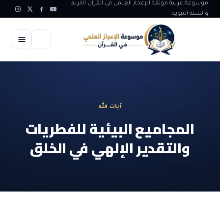
موسوعة عربية موثقة للإعجاز العلمي في القرآن الكريم
والسنة النبوية
الرئيسية
الإعجاز العلمي
آيات الله
الاعجاز العلمي في علوم الأرض
آيات الله
المجاميع البيئية للفطريات
الاعجاز الغيبي في القرآن
والتقدير الإلهي في الخلق
آيات الله في جسم الانسان
المقالات
الاعجاز في علوم الفلك والفضاء
آيات الله في خلق الحيوان
ابداعات اسلامية
شبهات وردود
الاعجاز العلمي في الكائنات الحية
آيات الله في خلق الكون
تأملات قرآنية
التطور والالحاد
المرئيات
الاعجاز البياني و اللغوي في القرآن
آيات الله في خلق النباتات
روائع الهدى النبوي
حول الاسلام
المؤلفون
الاعجاز العلمي علوم الطب و الحياة