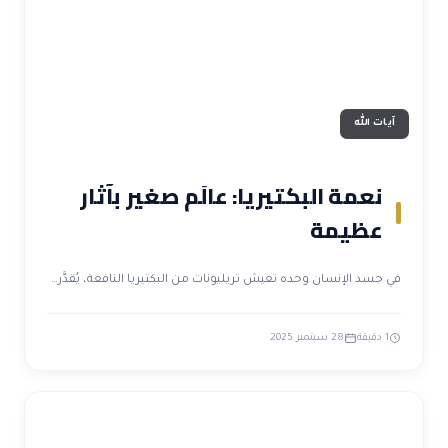
آيات الله
نعمة البكتيريا: عالَم صغير بآثار
عظيمة
في جسد الإنسان وحده تعيش تريليونات من البكتيريا النافعة، يُقدَّر…
1 دقيقة
28 سبتمبر 2025