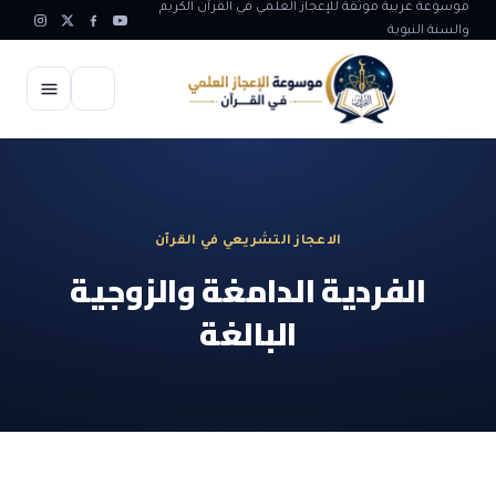
موسوعة عربية موثقة للإعجاز العلمي في القرآن الكريم
والسنة النبوية
الرئيسية
الإعجاز العلمي
الاعجاز التشريعي في القرآن
الاعجاز العلمي في علوم الأرض
آيات الله
الفردية الدامغة والزوجية
الاعجاز الغيبي في القرآن
البالغة
آيات الله في جسم الانسان
المقالات
الاعجاز في علوم الفلك والفضاء
آيات الله في خلق الحيوان
ابداعات اسلامية
شبهات وردود
الاعجاز العلمي في الكائنات الحية
آيات الله في خلق الكون
تأملات قرآنية
التطور والالحاد
المرئيات
الاعجاز البياني و اللغوي في القرآن
آيات الله في خلق النباتات
روائع الهدى النبوي
حول الاسلام
المؤلفون
الاعجاز العلمي علوم الطب و الحياة