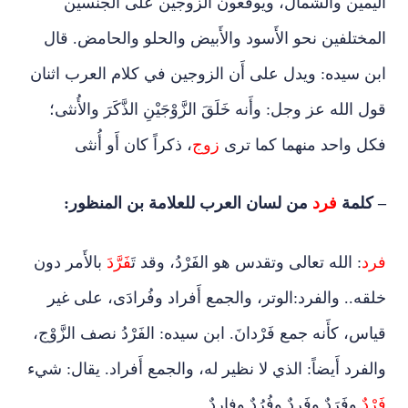
اليمين والشمال، ويوقعون الزوجين على الجنسين
المختلفين نحو الأَسود والأَبيض والحلو والحامض. قال
ابن سيده: ويدل على أَن الزوجين في كلام العرب اثنان
قول الله عز وجل: وأَنه خَلَقَ الزَّوْجَيْنِ الذَّكَرَ والأُنثى؛
فكل واحد منهما كما ترى
زوج
، ذكراً كان أَو أُنثى
– كلمة
فرد
من لسان العرب للعلامة بن المنظور:
فرد
: الله تعالى وتقدس هو الفَرْدُ، وقد ت
َفَرَّدَ
بالأَمر دون
خلقه
.
. والفرد
:
الوتر، والجمع أَفراد وفُرادَى، على غير
قياس، كأَنه جمع فَرْدانَ. ابن سيده: الفَرْدُ نصف الزَّوْج،
والفرد أَيضاً: الذي لا نظير له، والجمع أَفراد. يقال: شيء
فَرْدٌ
وفَرَدٌ وفَرِدٌ وفُرُدٌ وفارِدٌ.
.