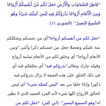
“فَاطِرُ السَّمَاوَاتِ وَالْأَرْضِ جَعَلَ لَكُم مِّنْ أَنفُسِكُمْ أَزْوَاجًا
وَمِنَ الْأَنْعَامِ أَزْوَاجًا يَذْرَؤُكُمْ فِيهِ لَيْسَ كَمِثْلِهِ شَيْءٌ وَهُوَ
السَّمِيعُ البَصِيرُ” (الشوري 11).
“جعل لكم من أنفسكم أزواجا”
أي من جنسكم وشكلكم
منة عليكم وتفضلا جعل من جنسكم ذكرا وأنثى “ومن
الأنعام أزواجا” أي وخلق لكم من الأنعام ثمانية أزواج
وقوله تبارك وتعالى
“يذرؤكم فيه”
أي يخلقكم فيه أي
في ذلك الخلق على هذه الصفة لا يزال يذرؤكم فيه
ذكورا وإناثا خلقا من بعد
“ليس كمثله شيء”
أي ليس
كخالق الأزواج كلها شيء لأنه الفرد الصمد الذي لا نظير
له
“وهو السميع البصير”. (ابن كثير). “جعل لكم من