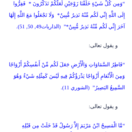
“وَمِن كُلِّ شَيْءٍ خَلَقْنَا زَوْجَيْنِ لَعَلَّكُمْ تَذَكَّرُونَ * فَفِرُّوا
إِلَى اللَّهِ إِنِّي لَكُم مِّنْهُ نَذِيرٌ مُّبِينٌ* وَلَا تَجْعَلُوا مَعَ اللَّهِ إِلَهًا
آخَرَ إِنِّي لَكُم مِّنْهُ نَذِيرٌ مُّبِينٌ*” (الذاريات49, 50, 51).
و يقول تعالى:
“فَاطِرُ السَّمَاوَاتِ وَالْأَرْضِ جَعَلَ لَكُم مِّنْ أَنفُسِكُمْ أَزْوَاجًا
وَمِنَ الْأَنْعَامِ أَزْوَاجًا يَذْرَؤُكُمْ فِيهِ لَيْسَ كَمِثْلِهِ شَيْءٌ وَهُوَ
السَّمِيعُ البَصِيرُ” (الشوري 11).
و يقول تعالى:
“مَّا الْمَسِيحُ ابْنُ مَرْيَمَ إِلاَّ رَسُولٌ قَدْ خَلَتْ مِن قَبْلِهِ