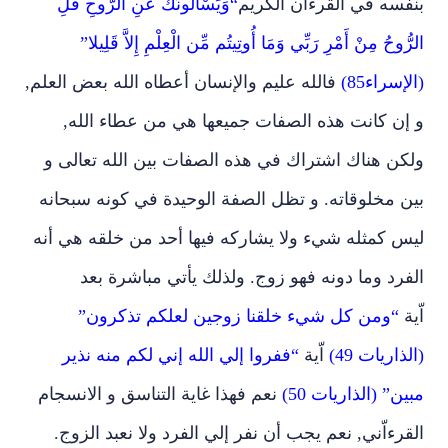
بنفسه في القرءان الكريم
“وَيَسْأَلُونَكَ عَنِ الرُّوحِ قُلِ
الرُّوحُ مِنْ أَمْرِ رَبِّي وَمَا أُوتِيتُم مِّن الْعِلْمِ إِلاَّ قَلِيلا”
(الإسراء85)
فالله عليم والإنسان أعطاه الله بعض العلم,
و إن كانت هذه الصفات جميعها هي من عطاء الله,
ولكن هناك اشتراك في هذه الصفات بين الله تعالى و
بين مخلوقاته. و تظل الصفة الوحيدة في كونه سبحانه
ليس كمثله شيء ولا يشاركه فيها أحد من خلقه هي أنه
الفرد وما دونه فهو زوج. ولذلك يأتي مباشرة بعد
اّية
“ومن كل شيء خلقنا زوجين لعلكم تذكرون”
(الذاريات 49)
اّية
“ففروا إلي الله إني لكم منه نذير
مبين” (الذاريات 50)
نعم فهذا غاية التناسق و الانسجام
القرءاّني, نعم يجب أن نفر إلي الفرد ولا نعبد الزوج.