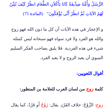
الرُّسُلُ وَأُمُّهُ صِدِّيقَةٌ كَانَا يَأْكُلاَنِ الطَّعَامَ انظُرْ كَيْفَ نُبَيِّنُ
لَهُمُ الآيَاتِ ثُمَّ انظُرْ أَنَّى يُؤْفَكُونَ” (المائدة 75)
و الإعجاز في هذه الآيات أن كل ما دون الله فهو زوج
والله هو الفرد ولا فرد سواه فهو سبحانه ليس كمثله
شيء في هذه الفردية. فلا يليق بصاحب الفكر السليم
السوي أن يعبد الزوج و لا يعبد الفرد.
أقوال اللغويين:
كلمة
زوج
من لسان العرب للعلامة بن المنظور:
زوج
: الزَّوْجُ: خلاف الفَرْدِ. يقال:
زَوْجٌ
أَو فَرْدٌ، كما يقال