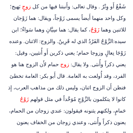
شَفْعٌ أَو وِتْرٌ . وقال تعالى: وأَنبتنا فيها من كل
زوجٍ
بَهيج؛
وكل واحد منهما أَيضاً يسمى زَوْجاً، ويقال: هما زَوْجان
للاثنين وهما
زَوْجٌ
، كما يقال: هما سِيَّانِ وهما سَواءٌ؛ ابن
سيده
:
الزَّوْجُ الفَرْدُ الذي له قَرِينٌ. والزوج: الاثنان. وعنده
زَوْجَا نِعالٍ وزوجا حمام؛ يعني ذكرين أَو أُنثيين، وقيل:
يعني ذكراً وأُنثى. ولا يقال:
زوج
حمام لأَن الزوج هنا هو
الفرد، وقد أُولعت به العامة. قال أَبو بكر: العامة تخطئ
فتظن أَن الزوج اثنان، وليس ذلك من مذاهب العرب، إِذ
كانوا لا يتكلمون بالزَّوْجِ مُوَحَّداً في مثل قولهم
زَوْجُ
حَمامٍ، ولكنهم يثنونه فيقولون: عندي زوجان من الحمام،
يعنون ذكراً وأُنثى، وعندي زوجان من الخفاف يعنون