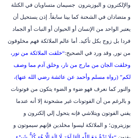
والإلكترون و البوزيترون جسيمان متساويان في الكتلة
و متضادان في الشحنة كما بينا سابقاً. إذن يستحيل أن
يعتبر الواحد من الإنسان أو الحيوان أو النبات أو الجماد
فردا بل زوج بكل تأكيد. أما
عالم الملائكة فهم مخلوقون
من نور, وقد ورد في الصحيح:
“خلقت الملائكة من نور،
وخلقت الجان من مارج من نار، وخلق آدم مما وصف
لكم” (رواه مسلم وأحمد عن عائشة رضي الله عنها)،
والنور كما نعرف فهو ضوء و الضوء يتكون من فوتونات
و بالرغم من أن الفوتونات غير مشحونة إلا أنه عندما
يفني الفوتون ويتلاشي فإنه يتحول إلي إلكترون و
بوزيترون؛ و الملائكة ليسوا مخلدين فإنهم سيموتون و
يفنون
“وَلَا تَدْعُ مَعَ اللَّهِ إِلَهًا آخَرَ لَا إِلَهَ إِلَّا هُوَ كُلُّ شَيْءٍ