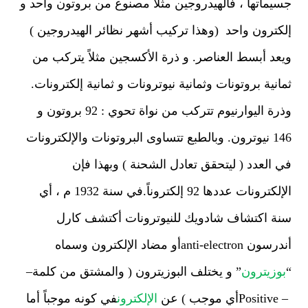
جسيماتها ، فالهيدروجين مثلاً مصنوع من بروتون واحد و
إلكترون واحد
(وهذا تركيب أشهر نظائر الهيدروجين )
ويعد أبسط العناصر. و ذرة الأكسجين مثلاً
يتركب من
ثمانية بروتونات وثمانية نيوترونات و ثمانية إلكترونات.
وذرة اليوارنيوم
تتركب من نواة تحوي : 92 بروتون و
146 نيوترون. وبالطبع تتساوى البروتونات
والإلكترونات
في العدد ( ليتحقق تعادل الشحنة ) وبهذا فإن
الإلكترونات عددها 92 إلكتروناً
.
في سنة 1932 م ، أي
سنة اكتشاف شادويك للنيوترونات أكتشف كارل
أندرسون
anti-electron
أو مضاد الإلكترون وسماه
“
بوزيترون
” و يختلف البوزيترون ( والمشتق
من كلمة
–
Positive –
أي موجب ) عن
الإلكترون
في كونه موجباً أما