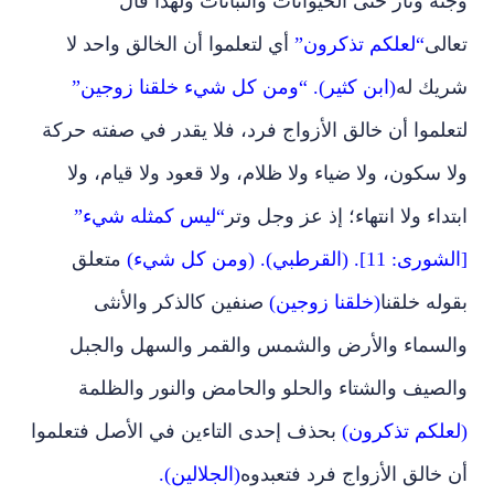
وجنة ونار حتى الحيوانات والنباتات ولهذا قال
تعالى
“لعلكم تذكرون”
أي لتعلموا أن الخالق واحد لا
شريك له
(ابن كثير). “ومن كل شيء خلقنا زوجين”
لتعلموا أن خالق الأزواج فرد، فلا يقدر في صفته حركة
ولا سكون، ولا ضياء ولا ظلام، ولا قعود ولا قيام، ولا
ابتداء ولا انتهاء؛ إذ عز وجل وتر
“ليس كمثله شيء”
[الشورى: 11]. (القرطبي). (ومن كل شيء)
متعلق
بقوله خلقنا
(خلقنا زوجين)
صنفين كالذكر والأنثى
والسماء والأرض والشمس والقمر والسهل والجبل
والصيف والشتاء والحلو والحامض والنور والظلمة
(لعلكم تذكرون)
بحذف إحدى التاءين في الأصل فتعلموا
أن خالق الأزواج فرد فتعبدوه
(الجلالين).