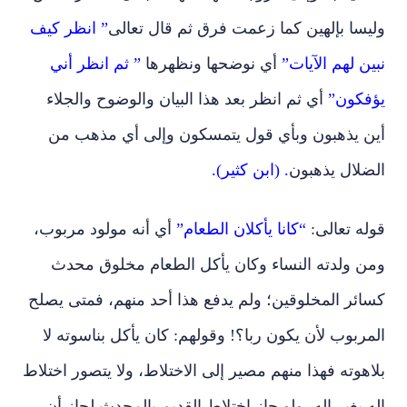
وليسا بإلهين كما زعمت فرق ثم قال تعالى
” انظر كيف
نبين لهم الآيات”
أي نوضحها ونظهرها
” ثم انظر أني
يؤفكون”
أي ثم انظر بعد هذا البيان والوضوح والجلاء
أين يذهبون وبأي قول يتمسكون وإلى أي مذهب من
الضلال يذهبون
. (ابن كثير).
قوله تعالى:
“كانا يأكلان الطعام”
أي أنه مولود مربوب،
ومن ولدته النساء وكان يأكل الطعام مخلوق محدث
كسائر المخلوقين؛ ولم يدفع هذا أحد منهم، فمتى يصلح
المربوب لأن يكون ربا؟! وقولهم: كان يأكل بناسوته لا
بلاهوته فهذا منهم مصير إلى الاختلاط، ولا يتصور اختلاط
إله بغير إله، ولو جاز اختلاط القديم بالمحدث لجاز أن