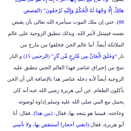
هَالِكٌ إِلَّا وَجْهَهُ لَهُ الْحُكْمُ وَإِلَيْهِ تُرْجَعُونَ” (القصص
88).
حتي إن ملك الموت سيأمره الله تعالى بأن يقبض
نفسه فيمتثل لأمر الله. وبذلك تنطبق الزوجية علي عالم
الملائكة أيضاً. أما عالم الجن فخلقوا من مارج من
نار
“وَخَلَقَ الْجَانَّ مِن مَّارِجٍ مِّن نَّارٍ”
(الرحمن 15)
و النار
تنتج من إحتراق عناصر فهذا العالم الجني تنطبق عليه
الزوجية أيضاً لأنه دخله عناصر هذا بالإضافة الي أن الجن
يأكلون الطعام. عن أبي هريرة رضي الله عنه
:
أنه كان
يحمل مع النبي صلى الله عليه وسلم إداوة لوضوئه
وحاجته، فبينما هو يتبعه بها، فقال
: (من هذا).
فقال: أنا
أبو هريرة، فقال:
(ابغني أحجارا أستنفض بها، ولا تأتيني