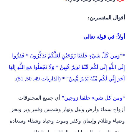
أقوال المفسرين:
أولاً: في قوله تعالى
*”وَمِن كُلِّ شَيْءٍ خَلَقْنَا زَوْجَيْنِ لَعَلَّكُمْ تَذَكَّرُونَ * فَفِرُّوا
إِلَى اللَّهِ إِنِّي لَكُم مِّنْهُ نَذِيرٌ مُّبِينٌ * وَلَا تَجْعَلُوا مَعَ اللَّهِ إِلَهًا
آخَرَ إِنِّي لَكُم مِّنْهُ نَذِيرٌ مُّبِينٌ” * (الذاريات 49, 50, 51).
“ومن كل شيء خلقنا زوجين”
أي جميع المخلوقات
أزواج سماء وأرض وليل ونهار وشمس وقمر وبر وبحر
وضياء وظلام وإيمان وكفر وموت وحياة وشقاء وسعادة