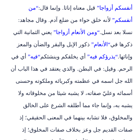
أنفسكم أزواجا”
قيل معناه إناثا. وإنما قال:
“من
أنفسكم”
لأنه خلق حواء من ضلع آدم. وقال مجاهد:
نسلا بعد نسل.
“ومن الأنعام أزواجا”
يعني الثمانية التي
ذكرها في
“الأنعام”
ذكور الإبل والبقر والضأن والمعز
وإناثها.
“يذرؤكم فيه”
أي يخلقكم وينشئكم
“فيه”
أي في
الرحم. وقيل: في البطن. والذي يعتقد في هذا الباب أن
الله جل اسمه في عظمته وكبريائه وملكوته وحسنى
أسمائه وعليّ صفاته، لا يشبه شيئا من مخلوقاته ولا
يشبه به، وإنما جاء مما أطلقه الشرع على الخالق
والمخلوق، فلا تشابه بينهما في المعنى الحقيقي؛ إذ
صفات القديم جل وعز بخلاف صفات المخلوق؛ إذ