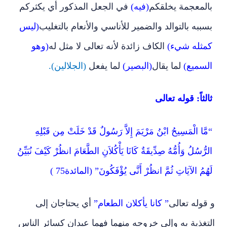
بالمعجمة يخلقكم
(فيه)
في الجعل المذكور أي يكثركم
بسببه بالتوالد والضمير للأناسي والأنعام بالتغليب
(ليس
كمثله شيء)
الكاف زائدة لأنه تعالى لا مثل له
(وهو
السميع)
لما يقال
(البصير)
لما يفعل
(الجلالين).
ثالثاً: قوله تعالى
“مَّا الْمَسِيحُ ابْنُ مَرْيَمَ إِلاَّ رَسُولٌ قَدْ خَلَتْ مِن قَبْلِهِ
الرُّسُلُ وَأُمُّهُ صِدِّيقَةٌ كَانَا يَأْكُلاَنِ الطَّعَامَ انظُرْ كَيْفَ نُبَيِّنُ
لَهُمُ الآيَاتِ ثُمَّ انظُرْ أَنَّى يُؤْفَكُونَ” (المائدة75 )
و قوله تعالى
” كانا يأكلان الطعام”
أي يحتاجان إلى
التغذية به وإلى خروجه منهما فهما عبدان كسائر الناس