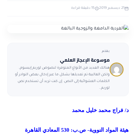
ضوابط و تأصيل الاعجاز
حول الاعجاز
الاعجاز التشريعي في القرآن
21 ديسمبر 2019
15 دقيقة قراءة
تواصل معنا
قصص للعبرة
حول السنة
مسلمين جدد
حول القراّن
مقالات اسلامية
بقلم
موسوعة الإعجاز العلمي
هنالك العديد من الأنواع المتوفرة لنصوص لوريم إيبسوم،
ولكن الغالبية تم تعديلها بشكل ما عبر إدخال بعض النوادر أو
الكلمات العشوائية إلى النص. إن كنت تريد أن تستخدم نص
لوريم…
د/ فراج محمد خليل محمد
هيئة المواد النووية- ص.ب: 530 المعادي القاهرة