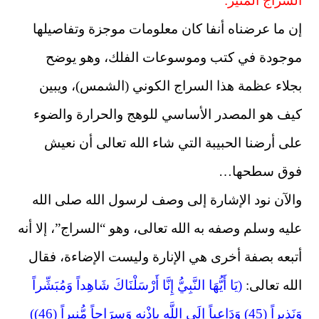
السراج المنير:
إن ما عرضناه أنفا كان معلومات موجزة وتفاصيلها
موجودة في كتب وموسوعات الفلك، وهو يوضح
بجلاء عظمة هذا السراج الكوني (الشمس)، ويبين
كيف هو المصدر الأساسي للوهج والحرارة والضوء
على أرضنا الحبيبة التي شاء الله تعالى أن نعيش
فوق سطحها…
والآن نود الإشارة إلى وصف لرسول الله صلى الله
عليه وسلم وصفه به الله تعالى، وهو “السراج”، إلا أنه
أتبعه بصفة أخرى هي الإنارة وليست الإضاءة، فقال
الله تعالى:
(يَا أَيُّهَا النَّبِيُّ إِنَّا أَرْسَلْنَاكَ شَاهِداً وَمُبَشِّراً
وَنَذِيراً (45) وَدَاعِياً إِلَى اللَّهِ بِإِذْنِهِ وَسِرَاجاً مُّنِيراً (46))