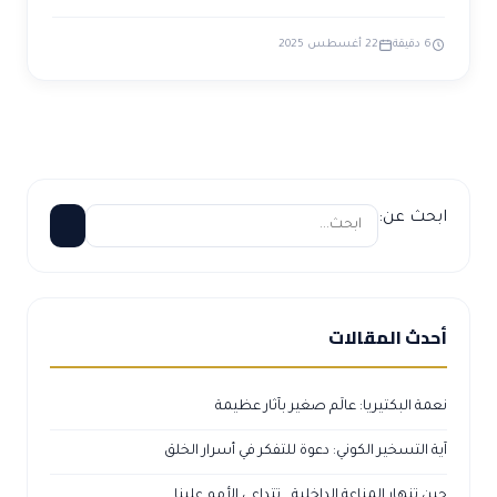
6 دقيقة
22 أغسطس 2025
ابحث عن:
أحدث المقالات
نعمة البكتيريا: عالَم صغير بآثار عظيمة
آية التسخير الكوني: دعوة للتفكر في أسرار الخلق
حين تنهار المناعة الداخلية… تتداعى الأمم علينا