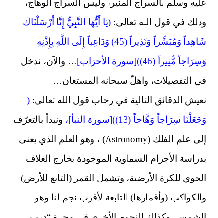
عليه وسلم بالسراج المنير، وليس السراج الوهاج،
وذلك في قول الله تعالى:
(يَا أَيُّهَا النَّبِيُّ إِنَّا أَرْسَلْنَاكَ
شَاهِداً وَمُبَشِّراً وَنَذِيراً (45) وَدَاعِياً إِلَى اللَّهِ بِإِذْنِهِ
وَسِرَاجاً مُّنِيراً (46))[سورة الأحزاب]
… والآن، ندخل
في التفصيلات، واهلّ سبحانه المستعان…
نعيش الدقائق التالية في رحاب قول الله تعالى:
(
وَجَعَلْنَا سِرَاجاً وَهَّاجاً (13))[سورة النبأ]،
ونبدأ بالتعرّف
إلى علم الفلك (Astronomy) ، وهو العلم الذي يعنى
بدراسة الأجرام السماوية الموجودة بخارج الغلاف
الجوي للكرة الأرضية، وتشمل القمر (التابع للأرض)
والكواكب (وأقمارها) التابعة لأقرب نجم لنا وهو
الشمس، وكذلك النجوم الأخرى في مجرة “درب