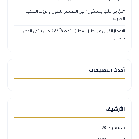
“كُلٌّ فِي فَلَكٍ يَسْبَحُونَ” بين التفسير اللغوي والرؤية الفلكية
الحديثة
الإعجاز القرآني من خلال لفظ ﴿لَا يَحْطِمَنَّكُمْ﴾: حين يلتقي الوحي
بالعلم
أحدث التعليقات
الأرشيف
سبتمبر 2025