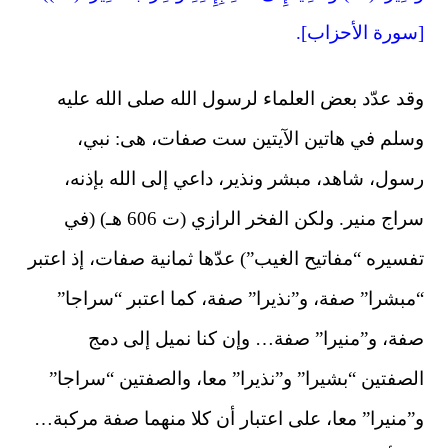
[سورة الأحزاب].
وقد عدّد بعض العلماء لرسول الله صلى الله عليه
وسلم في هاتين الآيتين ست صفات، هى: نبي،
رسول، شاهد، مبشر ونذير، داعي إلى الله بإذنه،
سراج منير. ولكن الفخر الرازي (ت 606 هـ) (في
تفسيره “مفاتيح الغيب”) عدّها ثمانية صفات، إذ اعتبر
“مبشرا” صفة، و”نذيرا” صفة، كما اعتبر “سراجا”
صفة، و”منيرا” صفة… وإن كنا نميل إلى دمج
الصفتين “بشيرا” و”نذيرا” معا، والصفتين “سراجا”
و”منيرا” معا، على اعتبار أن كلا منهما صفة مركبة…