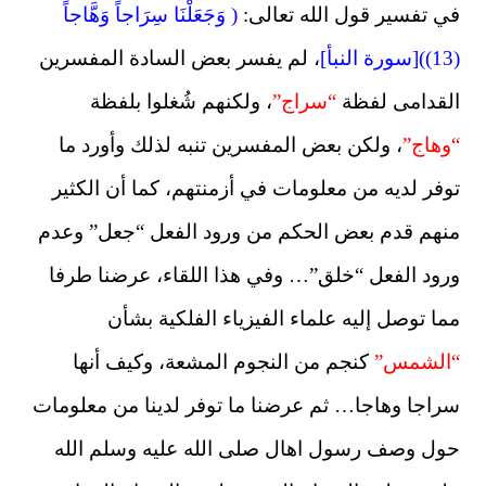
في تفسير قول الله تعالى:
( وَجَعَلْنَا سِرَاجاً وَهَّاجاً
(13))[سورة النبأ]
، لم يفسر بعض السادة المفسرين
القدامى لفظة
“سراج”
، ولكنهم شُغلوا بلفظة
“وهاج”
، ولكن بعض المفسرين تنبه لذلك وأورد ما
توفر لديه من معلومات في أزمنتهم، كما أن الكثير
منهم قدم بعض الحكم من ورود الفعل “جعل” وعدم
ورود الفعل “خلق”… وفي هذا اللقاء، عرضنا طرفا
مما توصل إليه علماء الفيزياء الفلكية بشأن
“الشمس”
كنجم من النجوم المشعة، وكيف أنها
سراجا وهاجا… ثم عرضنا ما توفر لدينا من معلومات
حول وصف رسول اهال صلى الله عليه وسلم الله