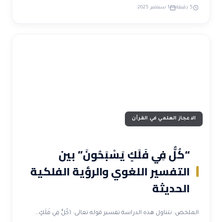
5 دقيقة
1 سبتمبر 2025
الاعجاز العلمي في القرآن
“كُلٌّ فِي فَلَكٍ يَسْبَحُونَ” بين
التفسير اللغوي والرؤية الفلكية
الحديثة
الملخص: تتناول هذه الدراسة تفسير قوله تعالى: ﴿كُلٌّ فِي فَلَكٍ…