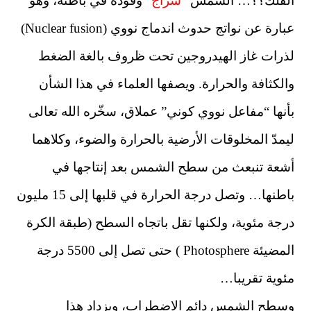
الفلك؟؟… الشمس
“سراج”
وقوده في باطنه، وهو
عبارة عن نواتج حدوث اندماج نووي (Nuclear fusion)
لذرات غاز الهيدروجين تحت ظروف بالغة الضغط
والكثافة والحرارة. ويصفها العلماء في هذا الشأن
بأنها “مفاعل نووي كوني” عملاق، سخّره الله تعالى
ليمدّ المخلوقات الأرضية بالحرارة والضوء، وكلاهما
أشعة تنبعث من سطح الشمس بعد إنتاجها في
باطنها… وتصل درجة الحرارة في قلبها إلى 15 مليون
درجة مئوية، ولكنها تقل باتجاه السطح (طبقة الكرة
المضيئة Photosphere ) حتى تصل إلى 5500 درجة
مئوية تقريبا…
وسطح الشمس دائم الاضطراب، ويزداد هذا