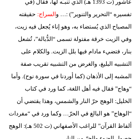
عاشور (ت 1393 هـ) الذي تنبـّه لها، فقال (في
تفسيره “التحرير والتنوير”) :… و
السراج:
حقيقته
المصباح الذي يُستضاء به، وهو إناء يُجعل فيه زيت،
وفي الزيت خرقة مفتولة تسمى “الدُّبالة”، تُشعل
بنار، فتضيء مادام فيها بلل الزيت. والكلام على
التشبيه البليغ، والغرض من التشبيه تقريب صفة
المشبه إلى الأذهان (كما أوردنا في سورة نوح). وأما
“وهاج” فقال فيه أهل اللغة، كما ورد في كتاب
الخليل: الوهج حرّ النار والشمس، وهذا يقتضي أن
“الوهاج” هو البالغ في الحرّ… وكما ورد في “مفردات
ألفاظ القرآن” للراغب الأصفهاني (ت 502 هـ): الوهج
حصول الضوء والحرّ من النار…