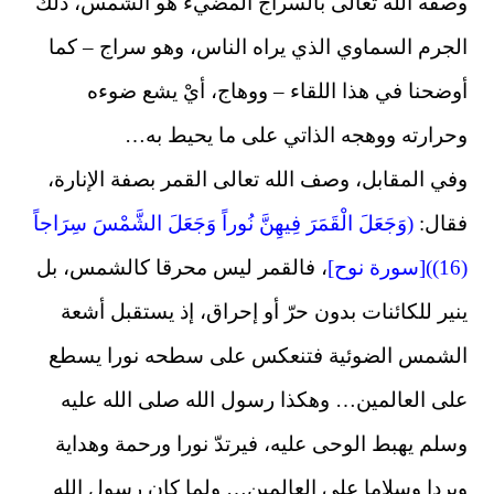
وصفه الله تعالى بالسراج المضيء هو الشمس، ذلك
الجرم السماوي الذي يراه الناس، وهو سراج – كما
أوضحنا في هذا اللقاء – ووهاج، أيْ يشع ضوءه
وحرارته ووهجه الذاتي على ما يحيط به…
وفي المقابل، وصف الله تعالى القمر بصفة الإنارة،
فقال:
(وَجَعَلَ الْقَمَرَ فِيهِنَّ نُوراً وَجَعَلَ الشَّمْسَ سِرَاجاً
(16))[سورة نوح]
، فالقمر ليس محرقا كالشمس، بل
ينير للكائنات بدون حرّ أو إحراق، إذ يستقبل أشعة
الشمس الضوئية فتنعكس على سطحه نورا يسطع
على العالمين… وهكذا رسول الله صلى الله عليه
وسلم يهبط الوحى عليه، فيرتدّ نورا ورحمة وهداية
وبردا وسلاما على العالمين… ولما كان رسول الله