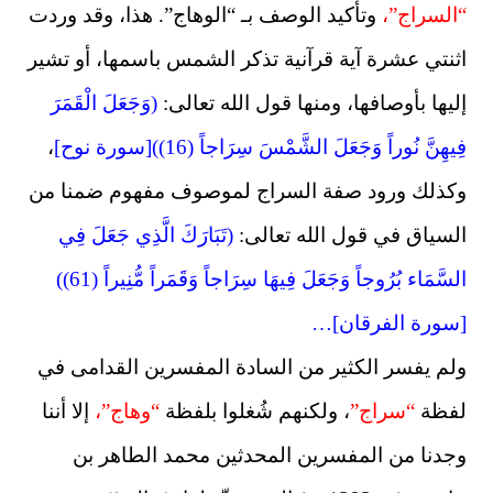
“السراج”،
وتأكيد الوصف بـ “الوهاج”. هذا، وقد وردت
اثنتي عشرة آية قرآنية تذكر الشمس باسمها، أو تشير
إليها بأوصافها، ومنها قول الله تعالى:
(وَجَعَلَ الْقَمَرَ
فِيهِنَّ نُوراً وَجَعَلَ الشَّمْسَ سِرَاجاً (16))[سورة نوح]
،
وكذلك ورود صفة السراج لموصوف مفهوم ضمنا من
السياق في قول الله تعالى:
(تَبَارَكَ الَّذِي جَعَلَ فِي
السَّمَاء بُرُوجاً وَجَعَلَ فِيهَا سِرَاجاً وَقَمَراً مُّنِيراً (61))
[سورة الفرقان]…
ولم يفسر الكثير من السادة المفسرين القدامى في
لفظة
“سراج”
، ولكنهم شُغلوا بلفظة
“وهاج”،
إلا أننا
وجدنا من المفسرين المحدثين محمد الطاهر بن