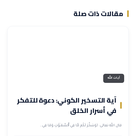
مقالات ذات صلة
آيات الله
آية التسخير الكوني: دعوة للتفكر
في أسرار الخلق
قال الله تعالى: ﴿وَسَخَّرَ لَكُم مَّا فِي ٱلسَّمَـٰوَٰتِ وَمَا فِي…