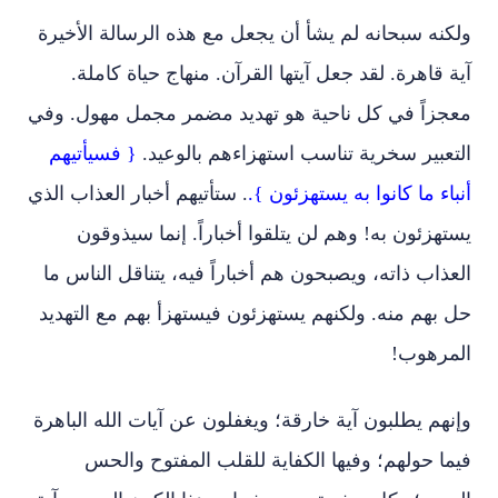
ولكنه سبحانه لم يشأ أن يجعل مع هذه الرسالة الأخيرة
آية قاهرة. لقد جعل آيتها القرآن. منهاج حياة كاملة.
معجزاً في كل ناحية هو تهديد مضمر مجمل مهول. وفي
التعبير سخرية تناسب استهزاءهم بالوعيد.
{ فسيأتيهم
أنباء ما كانوا به يستهزئون }.
. ستأتيهم أخبار العذاب الذي
يستهزئون به! وهم لن يتلقوا أخباراً. إنما سيذوقون
العذاب ذاته، ويصبحون هم أخباراً فيه، يتناقل الناس ما
حل بهم منه. ولكنهم يستهزئون فيستهزأ بهم مع التهديد
المرهوب!
وإنهم يطلبون آية خارقة؛ ويغفلون عن آيات الله الباهرة
فيما حولهم؛ وفيها الكفاية للقلب المفتوح والحس