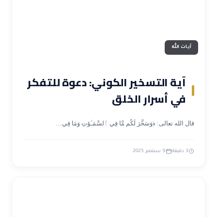
آيات الله
آية التسخير الكوني: دعوة للتفكر
في أسرار الخلق
قال الله تعالى: ﴿وَسَخَّرَ لَكُم مَّا فِي ٱلسَّمَـٰوَٰتِ وَمَا فِي…
3 دقيقة
9 سبتمبر 2025