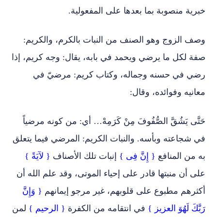
خبرية منصوبة بما بعدها على المفعولية.
وصف الزوج وهو الصنف من النبات بالكرم، والكريم:
صفة لكل ما يرضي ويحمد في بابه، يقال: وجه كريم، إذا
رضي في حسنه وجماله، وكتاب كريم: مرضيّ في
معانيه وفوائده، وقال:
حَتَّى يَشُقَّ الصُّفُوفَ مِنْ كَرَمِهْ… أي: من كونه مرضياً
في شجاعته وبأسه. والنبات الكريم: المرضي فيما يتعلق
به من المنافع
{ إِنَّ فِى }
إنبات تلك الأصناف
{ لآيَةً }
على أن منبتها قادر على إحياء الموتى، وقد علم الله أن
أكثرهم مطبوع على قلوبهم، غير مرجو إيمانهم
{ وَإِنَّ
رَبَّكَ لَهُوَ العزيز }
في انتقامه من الكفرة
{ الرحيم }
لمن