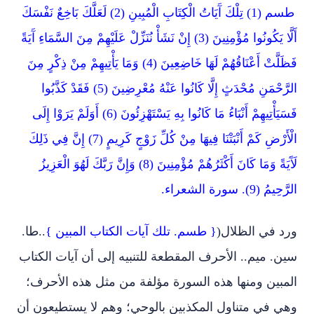
طسم (1) تِلْكَ آَيَاتُ الْكِتَابِ الْمُبِينِ (2) لَعَلَّكَ بَاخِعٌ نَفْسَكَ
أَلَّا يَكُونُوا مُؤْمِنِينَ (3) إِنْ نَشَأْ نُنَزِّلْ عَلَيْهِمْ مِنَ السَّمَاءِ آَيَةً
فَظَلَّتْ أَعْنَاقُهُمْ لَهَا خَاضِعِينَ (4) وَمَا يَأْتِيهِمْ مِنْ ذِكْرٍ مِنَ
الرَّحْمَنِ مُحْدَثٍ إِلَّا كَانُوا عَنْهُ مُعْرِضِينَ (5) فَقَدْ كَذَّبُوا
فَسَيَأْتِيهِمْ أَنْبَاءُ مَا كَانُوا بِهِ يَسْتَهْزِئُونَ (6) أَوَلَمْ يَرَوْا إِلَى
الْأَرْضِ كَمْ أَنْبَتْنَا فِيهَا مِنْ كُلِّ زَوْجٍ كَرِيمٍ (7) إِنَّ فِي ذَلِكَ
لَآَيَةً وَمَا كَانَ أَكْثَرُهُمْ مُؤْمِنِينَ (8) وَإِنَّ رَبَّكَ لَهُوَ الْعَزِيزُ
الرَّحِيمُ (9). سورة الشعراء.
ورد في الظلال(
{ طسم. تلك آيات الكتاب المبين }
..طا.
سين. ميم.. الأحرف المقطعة للتنبيه إلى أن آيات الكتاب
المبين ومنها هذه السورة مؤلفة من مثل هذه الأحرف؛
وهي في متناول المكذبين بالوحي؛ وهم لا يستطيعون أن