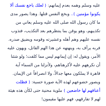
عليه وسلم وهمه بعدم إيمانهم:
{ لعلك باخع نفسك ألا
يكونوا مؤمنين }..
وبخع النفس قتلها. وهذا يصور مدى
ما كان رسول الله صلى الله عليه وسلم يعاني من
تكذيبهم، وهو يوقن بما ينتظرهم بعد التكذيب، فتذوب
نفسه عليهم وهم أهله وعشيرته وقومه ويضيق صدره.
فربه يرأف به، وينهنهه عن هذا الهم القاتل، ويهون عليه
الأمر، ويقول له: إن إيمانهم ليس مما كلفت؛ ولو شئنا
أن نكرههم عليه لأكرهناهم، ولأنزلنا من السماء آية
قاهرة لا يملكون معها جدالاً، ولا انصرافاً عن الإيمان.
ويصور خضوعهم لهذه الآية صورة حسية:
{ فظلت
أعناقهم لها خاضعين }
ملوية محنية حتى لكأن هذه هيئة
لهم لا تفارقهم، فهم عليها مقيمون!