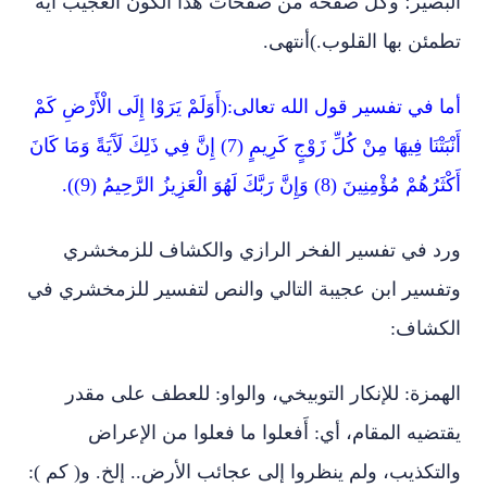
البصير؛ وكل صفحة من صفحات هذا الكون العجيب آية
تطمئن بها القلوب.)أنتهى.
أما في تفسير قول الله تعالى:(أَوَلَمْ يَرَوْا إِلَى الْأَرْضِ كَمْ
أَنْبَتْنَا فِيهَا مِنْ كُلِّ زَوْجٍ كَرِيمٍ (7) إِنَّ فِي ذَلِكَ لَآَيَةً وَمَا كَانَ
أَكْثَرُهُمْ مُؤْمِنِينَ (8) وَإِنَّ رَبَّكَ لَهُوَ الْعَزِيزُ الرَّحِيمُ (9)).
ورد في تفسير الفخر الرازي والكشاف للزمخشري
وتفسير ابن عجيبة التالي والنص لتفسير للزمخشري في
الكشاف:
الهمزة: للإنكار التوبيخي، والواو: للعطف على مقدر
يقتضيه المقام، أي: أَفعلوا ما فعلوا من الإعراض
والتكذيب، ولم ينظروا إلى عجائب الأرض.. إلخ. و( كم ):