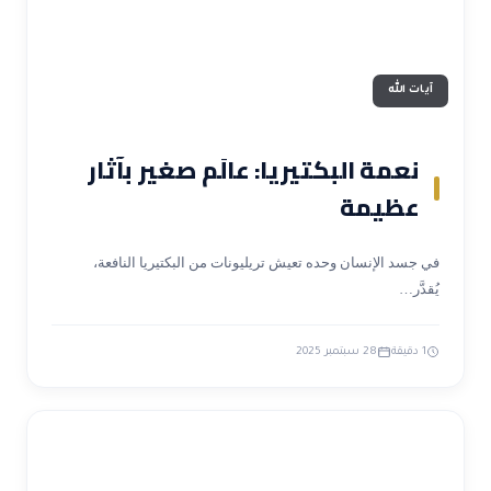
آيات الله
نعمة البكتيريا: عالَم صغير بآثار
عظيمة
في جسد الإنسان وحده تعيش تريليونات من البكتيريا النافعة،
يُقدَّر…
1 دقيقة
28 سبتمبر 2025