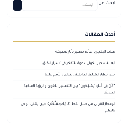
ابحث عن:
أحدث المقالات
نعمة البكتيريا: عالَم صغير بآثار عظيمة
آية التسخير الكوني: دعوة للتفكر في أسرار الخلق
حين تنهار المناعة الداخلية… تتداعى الأمم علينا
“كُلٌّ فِي فَلَكٍ يَسْبَحُونَ” بين التفسير اللغوي والرؤية الفلكية
الحديثة
الإعجاز القرآني من خلال لفظ ﴿لَا يَحْطِمَنَّكُمْ﴾: حين يلتقي الوحي
بالعلم