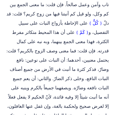
تاب وآمن وعمل صالحاً. فإن قلت: ما معنى الجمع بين
كم وكل، ولو قيل كم أنبتنا فيها من زوج كريم؟ قلت: قد
دلّ
{ كُلٌّ }
على الإحاطة بأزواج النبات على سبيل
التفصيل، و
{ كَمْ }
على أن هذا المحيط متكاثر مفرط
الكثرة، فهذا معنى الجمع بينهما، وبه نبه على كمال
قدرته. فإن قلت: فما معنى وصف الزوج بالكريم؟ قلت:
يحتمل معنيين، أحدهما: أن النبات على نوعين: نافع
وضارّ، فذكر كثرة ما أنبت في الأرض من جميع أصناف
النبات النافع، وخلى ذكر الضارّ. والثاني: أن يعم جميع
النبات نافعه وضارّه. ويصفهما جميعاً بالكرم وينبه على
أنه ما أنبت شيئاً إلا وفيه فائدة، لأنّ الحكيم لا يفعل فعلاً
إلا لغرض صحيح ولحكمة بالغة، وإن غفل عنها الغافلون،