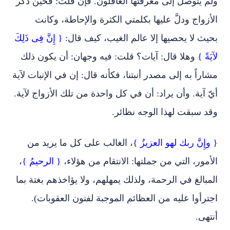
ولم يتوصل إلى معرفتها العاقلون. فإن قلت: فحين ذكر
الأزواج ودلَّ عليها بكلمتي الكثرة والإحاطة، وكانت
بحيث لا يحصيها إلا عالم الغيب، كيف قال:
{ إِنَّ فِى ذَلِكَ
لآيَةً }
وهلا قال: آيات؟ قلت: فيه وجهان: أن يكون ذلك
مشاراً به إلى مصدر أنبتنا، فكأنه قال: إن في الإنبات لآية
أيّ آية. وأن يراد: أن في كل واحدة من تلك الأزواج لآية.
وقد سبقت لهذا الوجه نظائر.
{ وإِنَّ ربك لهو العزيزُ }
، الغالب على كل ما يريد من
الأمور، التي من جملتها: الانتقام من هؤلاء،
{ الرحيمُ }
،
المبالغ في الرحمة، ولذلك يمهلهم، ولا يؤاخذهم بغتة بما
اجترأوا عليه من العظائم الموجبة لفنون العقوبات).
أنتهى.