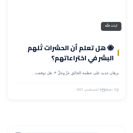
آيات الله
🐝 هل تعلم أن الحشرات تُلهم
البشر في اختراعاتهم؟
برهان جديد على عظمة الخالق عزّ وجلّ 📌 هل توقفت…
3 دقيقة
8 أغسطس 2025