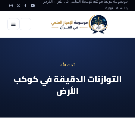
موسوعة عربية موثقة للإعجاز العلمي في القرآن الكريم
والسنة النبوية
الرئيسية
الإعجاز العلمي
آيات الله
الاعجاز العلمي في علوم الأرض
آيات الله
التوازنات الدقيقة في كوكب
الاعجاز الغيبي في القرآن
الأرض
آيات الله في جسم الانسان
المقالات
الاعجاز في علوم الفلك والفضاء
آيات الله في خلق الحيوان
ابداعات اسلامية
شبهات وردود
الاعجاز العلمي في الكائنات الحية
آيات الله في خلق الكون
تأملات قرآنية
التطور والالحاد
المرئيات
الاعجاز البياني و اللغوي في القرآن
آيات الله في خلق النباتات
روائع الهدى النبوي
حول الاسلام
المؤلفون
الاعجاز العلمي علوم الطب و الحياة