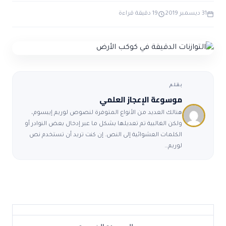
ضوابط و تأصيل الاعجاز
حول الاعجاز
الاعجاز التشريعي في القرآن
31 ديسمبر 2019
19 دقيقة قراءة
تواصل معنا
قصص للعبرة
حول السنة
مسلمين جدد
حول القراّن
مقالات اسلامية
بقلم
موسوعة الإعجاز العلمي
هنالك العديد من الأنواع المتوفرة لنصوص لوريم إيبسوم،
ولكن الغالبية تم تعديلها بشكل ما عبر إدخال بعض النوادر أو
الكلمات العشوائية إلى النص. إن كنت تريد أن تستخدم نص
لوريم…