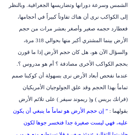
الشمس وسرعة دورانها وتضاريسها الجغرافية. وبالنظر
إلى الكواكب نرى أن هناك تفاوتاً كبيراً في أحجامها،
فعطارد حجمه صغير وأصغر بعشر مرات من حجم
الأرض بينما المشتري أكبر منها بحوالي 318 مرة،
والسؤال الآن هو، هل كان حجم الأرض إذا ما قورن
بحجم الكواكب الأخرى مصادفة ؟ أم هو مدروس ؟.
عندما نفحص أبعاد الأرض نرى بسهولة أن كوكبنا صمم
تماماً بهذا الحجم وقد علق الجولوجيان الأمريكيان
(فرانك بريس ) و( ريموند سيفر ) على تلائم الأرض
بقولهما :
” إن حجم الأرض هو تماماً ما ينبغي أن يكون
عليه، فهي ليست صغيرة جدا فتخسر جوها لكون
جاذبيتها الثقالية عندئذ صغيرة فلا تستطيع منع هروب