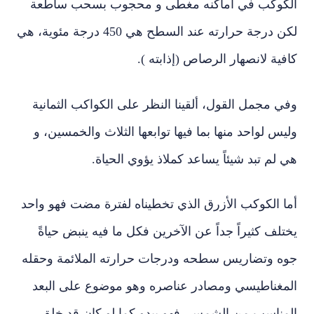
الكوكب في أماكنه مغطى و محجوب بسحب ساطعة
لكن درجة حرارته عند السطح هي 450 درجة مئوية، هي
كافية لانصهار الرصاص (إذابته ).
وفي مجمل القول، ألقينا النظر على الكواكب الثمانية
وليس لواحد منها بما فيها توابعها الثلاث والخمسين، و
هي لم تبد شيئاً يساعد كملاذ يؤوي الحياة.
أما الكوكب الأزرق الذي تخطيناه لفترة مضت فهو واحد
يختلف كثيراً جداً عن الآخرين فكل ما فيه ينبض حياةً
جوه وتضاريس سطحه ودرجات حرارته الملائمة وحقله
المغناطيسي ومصادر عناصره وهو موضوع على البعد
المناسب من الشمس، فهو يبدو كما لو كان قد خلق