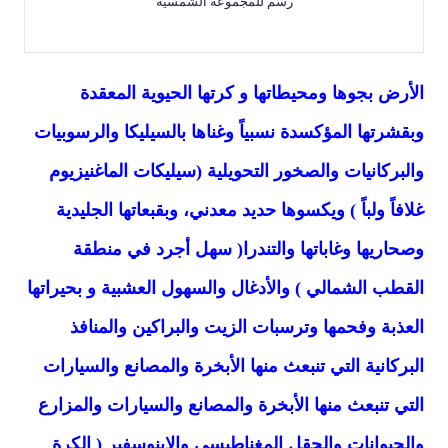
رسم للمجموعة الشمسية
الأرض بجوها ومحيطاتها و كرتها الحيوية المعقدة
وبقشرتها المؤكسدة نسبياً وغناها بالسيليكا والرسوبيات
والبركانيات والصخور التحويلية (سيليكات الماغنيزيوم
غلافاً ولباً ) ويكسوها حديد معدني، وبقبعاتها الجليدية
وصحاريها وغاباتها والتندرا( سهل أجرد في منطقة
القطب الشمالي ) والأدغال والسهول العشبية و بحيراتها
العذبة وفحمها وترسبات الزيت والبراكين والمنافذ
البركانية التي تنبعث منها الأبخرة والمصانع والسيارات
التي تنبعث منها الأبخرة والمصانع والسيارات والمزارع
والحيوانات والحقل المغناطيسي والإينوسفير ( الكرة