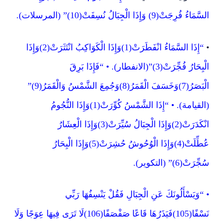
السَّمَاءُ فُرِجَتْ(9) وَإِذَا الْجِبَالُ نُسِفَتْ(10)” (المرسلات).
•
“إِذَا السَّمَاءُ انْفَطَرَتْ(1)وَإِذَا الْكَوَاكِبُ انْتَثَرَتْ(2)وَإِذَا
الْبِحَارُ فُجِّرَتْ(3)”(الانفطار). • “فَإِذَا بَرِقَ
الْبَصَرُ(7)وَخَسَفَ الْقَمَرُ(8)وَجُمِعَ الشَّمْسُ وَالْقَمَرُ(9)”
(القيامة). • “إِذَا الشَّمْسُ كُوِّرَتْ(1)وَإِذَا النُّجُومُ
انْكَدَرَتْ(2)وَإِذَا الْجِبَالُ سُيِّرَتْ(3)وَإِذَا الْعِشَارُ
عُطِّلَتْ(4)وَإِذَا الْوُحُوشُ حُشِرَتْ(5)وَإِذَا الْبِحَارُ
سُجِّرَتْ(6)” (التكوير).
• “وَيَسْأَلُونَكَ عَنِ الْجِبَالِ فَقُلْ يَنْسِفُهَا رَبِّي
نَسْفًا(105)فَيَذَرُهَا قَاعًا صَفْصَفًا(106)لَا تَرَى فِيهَا عِوَجًا وَلَا