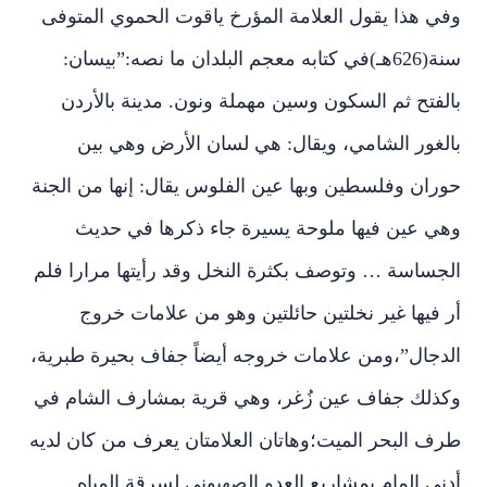
وفي هذا يقول العلامة المؤرخ ياقوت الحموي المتوفى
سنة(626هـ)في كتابه معجم البلدان ما نصه:”بيسان:
بالفتح ثم السكون وسين مهملة ونون. مدينة بالأردن
بالغور الشامي، ويقال: هي لسان الأرض وهي بين
حوران وفلسطين وبها عين الفلوس يقال: إنها من الجنة
وهي عين فيها ملوحة يسيرة جاء ذكرها في حديث
الجساسة … وتوصف بكثرة النخل وقد رأيتها مرارا فلم
أر فيها غير نخلتين حائلتين وهو من علامات خروج
الدجال”،ومن علامات خروجه أيضاً جفاف بحيرة طبرية،
وكذلك جفاف عين زُغر، وهي قرية بمشارف الشام في
طرف البحر الميت؛وهاتان العلامتان يعرف من كان لديه
أدنى إلمام بمشاريع العدو الصهيوني لسرقة المياه