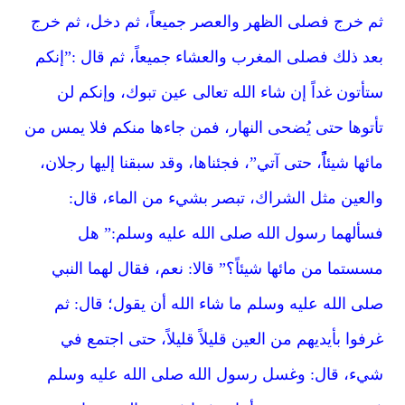
ثم خرج فصلى الظهر والعصر جميعاً، ثم دخل، ثم خرج
بعد ذلك فصلى المغرب والعشاء جميعاً، ثم قال :”إنكم
ستأتون غداً إن شاء الله تعالى عين تبوك، وإنكم لن
تأتوها حتى يُضحى النهار، فمن جاءها منكم فلا يمس من
مائها شيئاًًًً، حتى آتي”، فجئناها، وقد سبقنا إليها رجلان،
والعين مثل الشراك، تبصر بشيء من الماء، قال:
فسألهما رسول الله صلى الله عليه وسلم:” هل
مسستما من مائها شيئاً؟” قالا: نعم، فقال لهما النبي
صلى الله عليه وسلم ما شاء الله أن يقول؛ قال: ثم
غرفوا بأيديهم من العين قليلاً قليلاً، حتى اجتمع في
شيء، قال: وغسل رسول الله صلى الله عليه وسلم