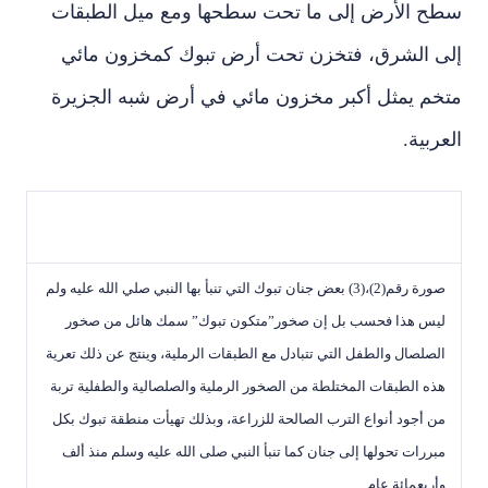
سطح الأرض إلى ما تحت سطحها ومع ميل الطبقات
إلى الشرق، فتخزن تحت أرض تبوك كمخزون مائي
متخم يمثل أكبر مخزون مائي في أرض شبه الجزيرة
العربية.
صورة رقم(2)،(3) بعض جنان تبوك التي تنبأ بها النبي صلي الله عليه ولم
ليس هذا فحسب بل إن صخور”متكون تبوك” سمك هائل من صخور
الصلصال والطفل التي تتبادل مع الطبقات الرملية، وينتج عن ذلك تعرية
هذه الطبقات المختلطة من الصخور الرملية والصلصالية والطفلية تربة
من أجود أنواع الترب الصالحة للزراعة، وبذلك تهيأت منطقة تبوك بكل
مبررات تحولها إلى جنان كما تنبأ النبي صلى الله عليه وسلم منذ ألف
وأربعمائة عام.