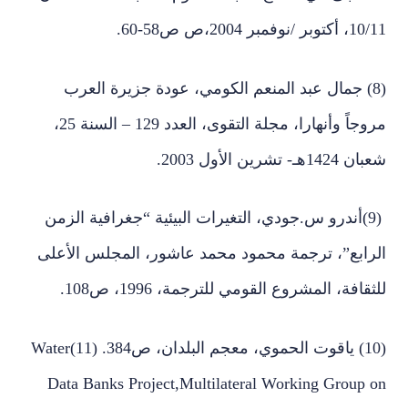
10/11، أكتوبر /نوفمبر 2004،ص ص58-60.
(8) جمال عبد المنعم الكومي، عودة جزيرة العرب
مروجاً وأنهارا، مجلة التقوى، العدد 129 – السنة 25،
شعبان 1424هـ- تشرين الأول 2003.
(9)أندرو س.جودي، التغيرات البيئية “جغرافية الزمن
الرابع”، ترجمة محمود محمد عاشور، المجلس الأعلى
للثقافة، المشروع القومي للترجمة، 1996، ص108.
(10) ياقوت الحموي، معجم البلدان، ص384. (11)Water
Data Banks Project,Multilateral Working Group on