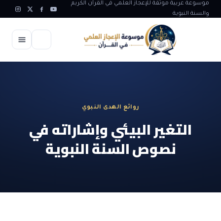
موسوعة عربية موثقة للإعجاز العلمي في القرآن الكريم
والسنة النبوية
الرئيسية
الإعجاز العلمي
روائع الهدى النبوي
الاعجاز العلمي في علوم الأرض
آيات الله
التغير البيئي وإشاراته في
الاعجاز الغيبي في القرآن
نصوص السنة النبوية
آيات الله في جسم الانسان
المقالات
الاعجاز في علوم الفلك والفضاء
آيات الله في خلق الحيوان
ابداعات اسلامية
شبهات وردود
الاعجاز العلمي في الكائنات الحية
آيات الله في خلق الكون
تأملات قرآنية
التطور والالحاد
المرئيات
الاعجاز البياني و اللغوي في القرآن
آيات الله في خلق النباتات
روائع الهدى النبوي
حول الاسلام
المؤلفون
الاعجاز العلمي علوم الطب و الحياة