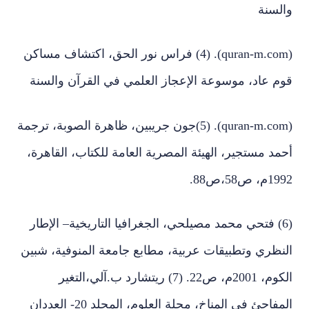
والسنة
(quran-m.com). (4) فراس نور الحق، اكتشاف مساكن
قوم عاد، موسوعة الإعجاز العلمي في القرآن والسنة
(quran-m.com). (5)جون جريبين، ظاهرة الصوبة، ترجمة
أحمد مستجير، الهيئة المصرية العامة للكتاب، القاهرة،
1992م، ص58،ص88.
(6) فتحي محمد مصيلحي، الجغرافيا التاريخية– الإطار
النظري وتطبيقات عربية، مطابع جامعة المنوفية، شبين
الكوم، 2001م، ص22. (7) ريتشارد ب.آلي،التغير
المفاجئ في المناخ، مجلة العلوم، المجلد 20- العددان