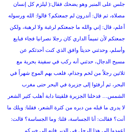
جلس على المنبر وهو يضحك فقال:( ليلزم كل إنسان
مصلاه، ثم قال: أتدرون لم جمعتكم؟ قالوا: الله ورسوله
أعلم، قال: إني والله ما جمعتكم لرغبة ولا لرهبة، ولكن
جمعتكم لأن تميماً الداري كان رجلا نصرانيا فجاء فبايع
وأسلم، وحدثني حديثاً وافق الذي كنت أحدثكم عن
مسيح الدجال، حدثني أنه ركب في سفينة بحرية مع
ثلاثين رجلاً من لخم وجذام، فلعب بهم الموج شهراً في
البحر، ثم أرفئوا إلى جزيرة في البحر حتى مغرب
الشمس… فدخلنا الجزيرة فلقيتنا دابة أهلب كثير الشعر
لا يدرى ما قبله من دبره من كثرة الشعر، فقلنا: ويلك ما
أنت؟ فقالت: أنا الجساسة، قلنا: وما الجساسة؟ قالت:
اعمدوا إلى هذا الرجل في الدير فإنه إلى خبركم