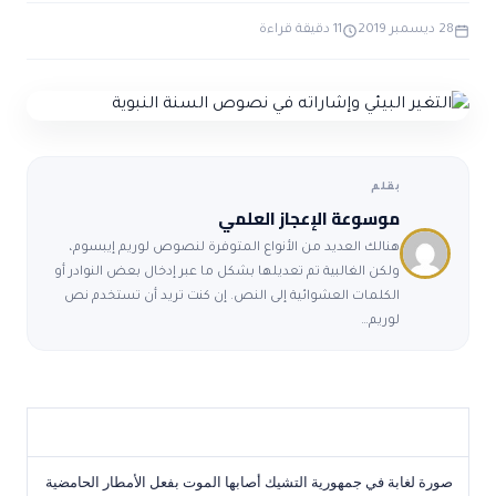
ضوابط و تأصيل الاعجاز
حول الاعجاز
الاعجاز التشريعي في القرآن
28 ديسمبر 2019
11 دقيقة قراءة
تواصل معنا
قصص للعبرة
حول السنة
مسلمين جدد
حول القراّن
مقالات اسلامية
بقلم
موسوعة الإعجاز العلمي
هنالك العديد من الأنواع المتوفرة لنصوص لوريم إيبسوم،
ولكن الغالبية تم تعديلها بشكل ما عبر إدخال بعض النوادر أو
الكلمات العشوائية إلى النص. إن كنت تريد أن تستخدم نص
لوريم…
صورة لغابة في جمهورية التشيك أصابها الموت بفعل الأمطار الحامضية