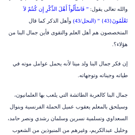
يدعي العلم، ويتصادم مع أهل الاختصاص والعلم والذكر،
والله تعالى يقول:
” فَاسْأَلُواْ أَهْلَ الذِّكْرِ إِن كُنتُمْ لاَ
تَعْلَمُونَ{43} ” (النحل/43)
وأهل الذكر كما قال
المتخصصون هم أهل العلم والتقوى فأين جمال البنا من
هؤلاء؟.
إن فكر جمال البنا ولد ميتا لأنه يحمل عوامل موته في
طياته وجيناته وتوجهاته.
جمال البنا كالعربة الطائشة التي يلعب بها العلمانيون،
وسيلحق بالمعلم يعقوب عميل الحملة الفرنسية وبنوال
السعداوي وتسلمية نسرين وسلمان رشدي ونصر حامد،
وخليل عبدالكريم، وغيرهم من المنبوذين من الشعوب