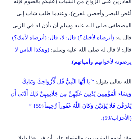
القادرين على الزواج من الشباب (عليكم بالصوم فإنه
أغض للبصر وأحصن للفرج)، وعندما طلب شاب إلى
المصطفى صلى الله عليه وسلم أن يأذن له في الزنى.
قال له:
(أترضاه لأختك؟) قال: لا، قال: (أترضاه لأمك؟)
قال: لا قال له صلى الله عليه وسلم:
(وهكذا الناس لا
يرضونه لأخواتهم وأمهاتهم).
الله تعالى يقول:
” َيا أَيُّهَا النَّبِيُّ قُل لِّأَزْوَاجِكَ وَبَنَاتِكَ
وَنِسَاء الْمُؤْمِنِينَ يُدْنِينَ عَلَيْهِنَّ مِن جَلَابِيبِهِنَّ ذَلِكَ أَدْنَى أَن
يُعْرَفْنَ فَلَا يُؤْذَيْنَ وَكَانَ اللَّهُ غَفُوراً رَّحِيماً{59} ”
(الأحزاب/59).