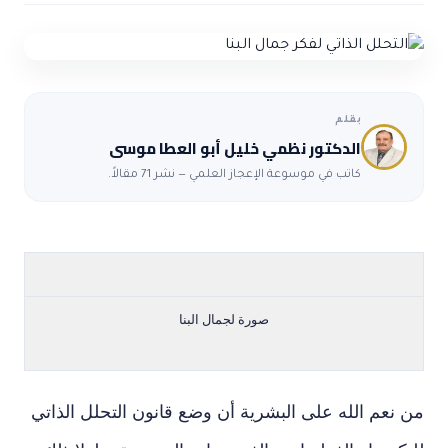
ضوابط و تأصيل الاعجاز
حول الاعجاز
الاعجاز التشريعي في القرآن
تواصل معنا
قصص للعبرة
حول السنة
مسلمين جدد
حول القراّن
مقالات اسلامية
بقلم
الدكتور نظمي خليل أبو العطا موسى
كاتب في موسوعة الإعجاز العلمي — نشر 71 مقالاً.
صورة لجمال البنا
من نعم الله على البشرية أن وضع قانون التحلل الذاتي