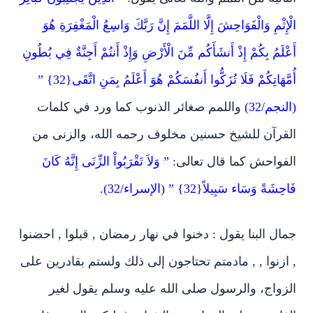
الثانية من اللمم والله تعالى يقول:
” الَّذِينَ يَجْتَنِبُونَ كَبَائِرَ
الْإِثْمِ وَالْفَوَاحِشَ إِلَّا اللَّمَمَ إِنَّ رَبَّكَ وَاسِعُ الْمَغْفِرَةِ هُوَ
أَعْلَمُ بِكُمْ إِذْ أَنشَأَكُم مِّنَ الْأَرْضِ وَإِذْ أَنتُمْ أَجِنَّةٌ فِي بُطُونِ
أُمَّهَاتِكُمْ فَلَا تُزَكُّوا أَنفُسَكُمْ هُوَ أَعْلَمُ بِمَنِ اتَّقَى{32} ”
(النجم/32)
واللمم صغائر الذنوب كما ورد في كلمات
القرآن للشيخ حسنين مخلوف رحمه الله، والزنى من
الفواحش كما قال تعالى:
” وَلاَ تَقْرَبُواْ الزِّنَى إِنَّهُ كَانَ
فَاحِشَةً وَسَاء سَبِيلاً{32} ” (الإسراء/32).
جمال البنا يقول : دخنوا في نهار رمضان , قبلوا , احضنوا
, ازنوا , , مادمتم تحتاجون إلى ذلك ولستم بقادرين على
الزواج، والرسول صلى الله عليه وسلم يقول لغير