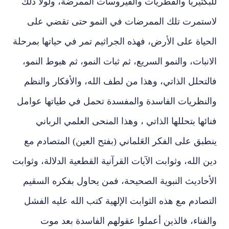
للبكتيريا والفطريات والفيروسات الممرضة، ولولا ذلك
لاستمرت تلك الممرضات في النمو حتى تقضي على
الحياة على الأرض، فهذه الجراثيم تمر في حياتها بمرحلة
الانبات، والنمو السريع، ثم ثبات النمو، ثم هبوط النمو،
فالتحلل الذاتي، وهذا من لطف الله، والأفكار والنظم
والنظريات الفاسدة والمفسدة تحمل في طياتها عوامل
فنائها بتحللها الذاتي ، وهذا المنحى العلمي الرباني
ينطبق على الفكر العَلماني (بفتح العين) المتصادم مع
دين الله، وثوابت الآيات القرآنية القطعية الدلالة، وثوابت
الأحاديث النبوية الصحيحة، فمن يحاول بفكره السقيم
التصادم مع هذه الثوابت الإلهية كتب الله عليه الفشل
والفناء، فالذين أعملوا عقولهم الفاسدة بعد موت