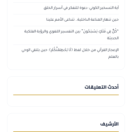
آية التسخير الكوني: دعوة للتفكر في أسرار الخلق
حين تنهار المناعة الداخلية… تتداعى الأمم علينا
“كُلٌّ فِي فَلَكٍ يَسْبَحُونَ” بين التفسير اللغوي والرؤية الفلكية
الحديثة
الإعجاز القرآني من خلال لفظ ﴿لَا يَحْطِمَنَّكُمْ﴾: حين يلتقي الوحي
بالعلم
أحدث التعليقات
الأرشيف