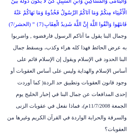
وَالْيَتَامَى وَالْمَسَاكِينِ وَابْنِ السَّبِيلِ كَيْ لَا يَكُونَ دُولَةً بَيْنَ
الْأَغْنِيَاء مِنكُمْ وَمَا آتَاكُمُ الرَّسُولُ فَخُذُوهُ وَمَا نَهَاكُمْ عَنْهُ
فَانتَهُوا وَاتَّقُوا اللَّهَ إِنَّ اللَّهَ شَدِيدُ الْعِقَابِ{7} ” (الحشر/7)
وجمال البنا يقول ما آتاكم الرسول فارفضوه , واضربوا
به عرض الحائط فهذا كله هراء وكذب، ويسقط جمال
البنا الحدود في الإسلام ويقول إن الإسلام قائم على
أساس الإسلام والهداية وليس على أساس العقوبات أو
وجود قانون العقوبات وتطبيق حد الردة( كما أوردت
إحدى المدافعات عن جمال البنا في إخبار الخليج يوم
الجمعة 11/7/2008م)، فماذا نفعل في عقوبات الزنى
والسرقة والحرابة الواردة في القرآن الكريم وغيرها من
العقوبات؟