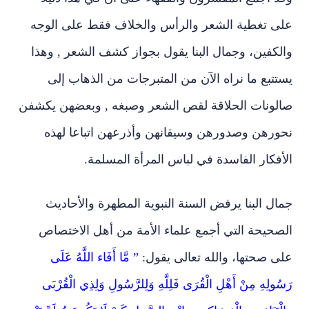
وقد أجمع المفسرون والفقهاء على أن في هذا دليلا
على تغطية الشعر والرأس والخلاف فقط على الوجه
والكفين، وجمال البنا يقول بجواز كشف الشعر , وهذا
يستتبع ما نراه الآن من المتبرجات من الذهاب إلى
صالونات الحلاقة لقص الشعر وصبغه , وبعضهن يكشفن
نحورهن وصدورهن وسيقانهن وأذرعهن اتباعا لهذه
الأفكار الفاسدة في لباس المرأة المسلمة.
جمال البنا يرفض السنة النبوية المطهرة والأحاديث
الصحيحة التي أجمع علماء الأمة من أهل الاختصاص
على صحتها، والله تعالى يقول:
” مَّا أَفَاء اللَّهُ عَلَى
رَسُولِهِ مِنْ أَهْلِ الْقُرَى فَلِلَّهِ وَلِلرَّسُولِ وَلِذِي الْقُرْبَى