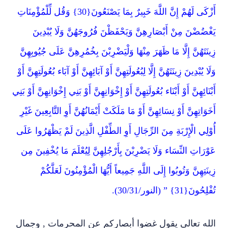
أَزْكَى لَهُمْ إِنَّ اللَّهَ خَبِيرٌ بِمَا يَصْنَعُونَ{30} وَقُل لِّلْمُؤْمِنَاتِ
يَغْضُضْنَ مِنْ أَبْصَارِهِنَّ وَيَحْفَظْنَ فُرُوجَهُنَّ وَلَا يُبْدِينَ
زِينَتَهُنَّ إِلَّا مَا ظَهَرَ مِنْهَا وَلْيَضْرِبْنَ بِخُمُرِهِنَّ عَلَى جُيُوبِهِنَّ
وَلَا يُبْدِينَ زِينَتَهُنَّ إِلَّا لِبُعُولَتِهِنَّ أَوْ آبَائِهِنَّ أَوْ آبَاء بُعُولَتِهِنَّ أَوْ
أَبْنَائِهِنَّ أَوْ أَبْنَاء بُعُولَتِهِنَّ أَوْ إِخْوَانِهِنَّ أَوْ بَنِي إِخْوَانِهِنَّ أَوْ بَنِي
أَخَوَاتِهِنَّ أَوْ نِسَائِهِنَّ أَوْ مَا مَلَكَتْ أَيْمَانُهُنَّ أَوِ التَّابِعِينَ غَيْرِ
أُوْلِي الْإِرْبَةِ مِنَ الرِّجَالِ أَوِ الطِّفْلِ الَّذِينَ لَمْ يَظْهَرُوا عَلَى
عَوْرَاتِ النِّسَاء وَلَا يَضْرِبْنَ بِأَرْجُلِهِنَّ لِيُعْلَمَ مَا يُخْفِينَ مِن
زِينَتِهِنَّ وَتُوبُوا إِلَى اللَّهِ جَمِيعاً أَيُّهَا الْمُؤْمِنُونَ لَعَلَّكُمْ
تُفْلِحُونَ{31} ” (النور/30/31).