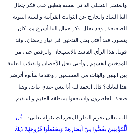
والمنحى التحللي الذاتي نفسه ينطبق على فكر جمال
البنا الشاذ والخارج عن الثوابت القرآنية والسنة النبوية
الصحيحة , وقد تحلل فكر جمال البنا أسرع مما كان
يتصور، فقد أفتى بحل التدخين في نهار رمضان، وقد
قوبل هذا الرأي الفاسد بالاستهجان والرفض حتى من
المدخنين أنفسهم , وأفتى بحل الأحضان والقبلات العلنية
بين البنين والبنات من المسلمين , وعندما سألوه أترضى
هذا لبناتك؟ قال الحمد لله أنا ليس عندي بنات، وهنا
ضحك الحاضرون واستخفوا بمنطقه العقيم والسقيم.
الله تعالى يحرم النظر للمحرمات بقوله تعالى:
” قُل
لِّلْمُؤْمِنِينَ يَغُضُّوا مِنْ أَبْصَارِهِمْ وَيَحْفَظُوا فُرُوجَهُمْ ذَلِكَ