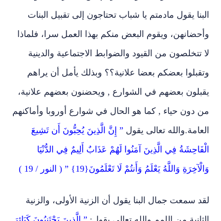
الله تعالى يقول غضوا أبصاركم عن المحرمات , وجمال
البنا يقول مادمتم يا شباب تحتاجون إلى تقبيل البنات
وأحضانهن، ويقوم البعض منكم بهذا العمل سرا، فلماذا
لا تتخلصون من القيود والضوابط الاجتماعية والدينية
وتقبلوا بعضكم بعضا علانية؟؟ وبذلك يأمل أن يراهم
يقبلون بعضهم في الشوارع , ويحضنون بعضهم علانية،
من دون حياء , كما هو الحال في شوارع أوروبا وأماكنهم
العامة.والله تعالى يقول
” إِنَّ الَّذِينَ يُحِبُّونَ أَن تَشِيعَ
الْفَاحِشَةُ فِي الَّذِينَ آمَنُوا لَهُمْ عَذَابٌ أَلِيمٌ فِي الدُّنْيَا
وَالْآخِرَةِ وَاللَّهُ يَعْلَمُ وَأَنتُمْ لَا تَعْلَمُونَ{19} ” ( النور / 19 )
لقد سمعت جمال البنا يقول أن الزنية الأولى، والزنية