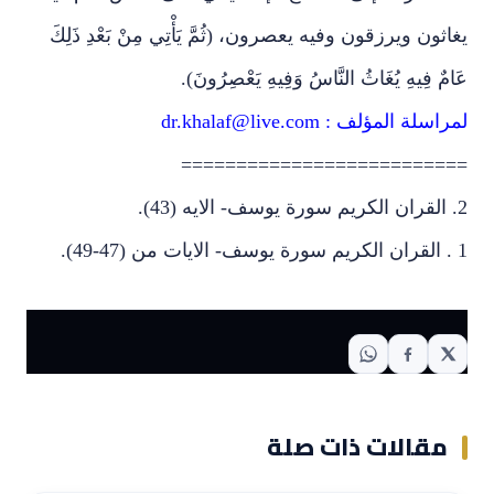
يغاثون ويرزقون وفيه يعصرون، (ثُمَّ يَأْتِي مِنْ بَعْدِ ذَلِكَ
عَامٌ فِيهِ يُغَاثُ النَّاسُ وَفِيهِ يَعْصِرُونَ).
لمراسلة المؤلف :
dr.khalaf@live.com
==========================
2. القران الكريم سورة يوسف- الايه (43).
1 . القران الكريم سورة يوسف- الايات من (47-49).
مقالات ذات صلة