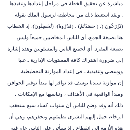
مباشرة عن تحقيق الخطة في مراحل إعدادها وتنفيذها
. ولقد استنبط ذلك من مخاطبته لرسول الملك بقوله
(تَزْرَعُونَ (، ( حَصَدْتُمْ) ، (فَذَرُوهُ)، (تُحْصِنُونَ)، إذ الخطاب
هنا بصيغة الجمع، أي للناس المخاطبين جميعاً وليس
بصيغة المفرد. أي لجميع الناس والمسئولين وهذه إشارة
إلى ضرورة اشتراك كافة المستويات الإدارية ـ عليا
ووسطى وتنفيذية ـ في إعداد الموازنة التخطيطية.
إن موازنة سيدنا يوسف قد توافر لها مبدأ توفير الحوافز،
ومبدأ الواقعية في الأهداف ، وتناسبها مع الإمكانات ،
ذلك أنه وقد وضح للناس أن سنوات كساد سبع ستعقب
الرخاء، حمل إليهم البشرى تطمئنهم وتحفزهم، وهي أن
هذه الأزمة إلى انقطاع ، إذ سيأتي على الناس عام فيه