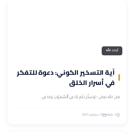
آيات الله
آية التسخير الكوني: دعوة للتفكر
في أسرار الخلق
قال الله تعالى: ﴿وَسَخَّرَ لَكُم مَّا فِي ٱلسَّمَـٰوَٰتِ وَمَا فِي…
3 دقيقة
9 سبتمبر 2025