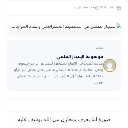
ضوابط و تأصيل الاعجاز
حول الاعجاز
الاعجاز التشريعي في القرآن
2 يناير 2020
4 دقيقة قراءة
تواصل معنا
قصص للعبرة
حول السنة
مسلمين جدد
حول القراّن
مقالات اسلامية
بقلم
موسوعة الإعجاز العلمي
هنالك العديد من الأنواع المتوفرة لنصوص لوريم إيبسوم،
ولكن الغالبية تم تعديلها بشكل ما عبر إدخال بعض النوادر أو
الكلمات العشوائية إلى النص. إن كنت تريد أن تستخدم نص
لوريم…
صورة لما يعرف بمخازن نبي الله يوسف عليه