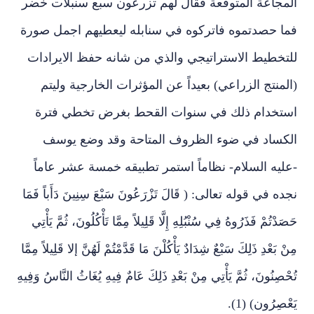
المجاعة المتوقعة فقال لهم تزرعون سبع سنبلات خضر
فما حصدتموه فاتركوه في سنابله ليعطيهم اجمل صورة
للتخطيط الاستراتيجي والذي من شانه حفظ الايرادات
(المنتج الزراعي) بعيداً عن المؤثرات الخارجية وليتم
استخدام ذلك في سنوات القحط بغرض تخطي فترة
الكساد في ضوء الظروف المتاحة وقد وضع يوسف
-عليه السلام- نظاماً استمر تطبيقه خمسة عشر عاماً
نجده في قوله تعالى: ( قَالَ تَزْرَعُونَ سَبْعَ سِنِينَ دَأَباً فَمَا
حَصَدْتُمْ فَذَرُوهُ فِي سُنْبُلِهِ إِلَّا قَلِيلاً مِمَّا تَأْكُلُونَ، ثُمَّ يَأْتِي
مِنْ بَعْدِ ذَلِكَ سَبْعٌ شِدَادٌ يَأْكُلْنَ مَا قَدَّمْتُمْ لَهُنَّ إلا قَلِيلاً مِمَّا
تُحْصِنُونَ، ثُمَّ يَأْتِي مِنْ بَعْدِ ذَلِكَ عَامٌ فِيهِ يُغَاثُ النَّاسُ وَفِيهِ
يَعْصِرُون) (1).