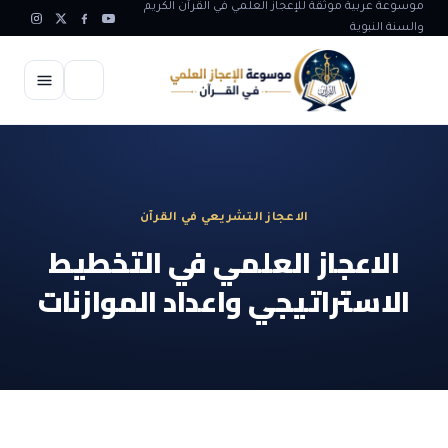
موسوعة عربية موثقة للإعجاز العلمي في القرآن الكريم
والسنة النبوية
الرئيسية
الإعجاز العلمي
الاعجاز التشريعي في القرآن
الاعجاز العلمي في علوم الأرض
آيات الله
الاعجاز العلمي في التخطيط
الاعجاز الغيبي في القرآن
الاستراتيجي واعداد الموازنات
آيات الله في جسم الانسان
المقالات
الاعجاز في علوم الفلك والفضاء
آيات الله في خلق الحيوان
ابداعات اسلامية
شبهات وردود
الاعجاز العلمي في الكائنات الحية
آيات الله في خلق الكون
تأملات قرآنية
التطور والالحاد
المرئيات
الاعجاز البياني و اللغوي في القرآن
آيات الله في خلق النباتات
روائع الهدى النبوي
حول الاسلام
المؤلفون
الاعجاز العلمي علوم الطب و الحياة