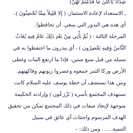
شِدَادٌ يَأْكُلْنَ مَا قَدَّمْتُمْ لَهُنَّ)
ـ الاستعداد لإعادة الاستثمار: ( إلا قَلِيلاً مِمَّا تُحْصِنُونَ )..
أي هذه هي البذور التي ينبغي. أن تحافظوا.
المرحلة الثالثة : ( ثُمَّ يَأْتِي مِنْ بَعْدِ ذَلِكَ عَامٌ فِيهِ يُغَاثُ
النَّاسُ وَفِيهِ يَعْصِرُون ) ، أي يبذرون ما احتفظوا به في
سنبله من قبل سبع سنين، فإذا ما ارتفع النبات وغطى
الأرض وزكا الثمر جمعوه وعصروا زيوتهم وفاكهتهم.
ومن هذا نستشف أن خطة يوسف عليه السلام كانت
تستهدف المجتمع بأسره ( تَزْرَعُون ) وإرادته الحكيمة
متوجهة لإيجاد صفات في ذلك المجتمع تمكن من تحقيق
الهدف المرسوم واجتثاث أي عائق في سبيل
التنمية…… ومن ذلك: –