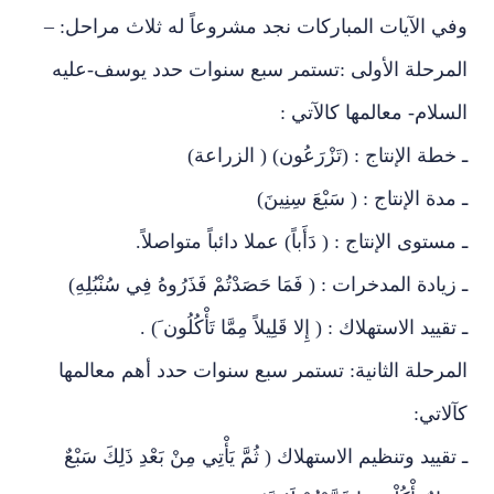
وفي الآيات المباركات نجد مشروعاً له ثلاث مراحل: –
المرحلة الأولى :تستمر سبع سنوات حدد يوسف-عليه
السلام- معالمها كالآتي :
ـ خطة الإنتاج : (تَزْرَعُون) ( الزراعة)
ـ مدة الإنتاج : ( سَبْعَ سِنِينَ)
ـ مستوى الإنتاج : ( دَأَباً) عملا دائباً متواصلاً.
ـ زيادة المدخرات : ( فَمَا حَصَدْتُمْ فَذَرُوهُ فِي سُنْبُلِهِ)
ـ تقييد الاستهلاك : ( إِلا قَلِيلاً مِمَّا تَأْكُلُون َ) .
المرحلة الثانية: تستمر سبع سنوات حدد أهم معالمها
كآلاتي:
ـ تقييد وتنظيم الاستهلاك ( ثُمَّ يَأْتِي مِنْ بَعْدِ ذَلِكَ سَبْعٌ