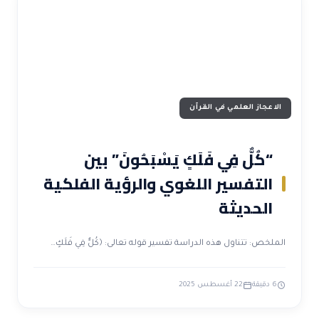
الاعجاز العلمي في القرآن
“كُلٌّ فِي فَلَكٍ يَسْبَحُونَ” بين
التفسير اللغوي والرؤية الفلكية
الحديثة
الملخص: تتناول هذه الدراسة تفسير قوله تعالى: ﴿كُلٌّ فِي فَلَكٍ…
6 دقيقة
22 أغسطس 2025