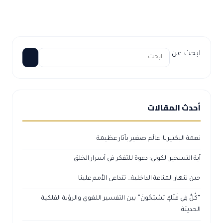
ابحث عن:
أحدث المقالات
نعمة البكتيريا: عالَم صغير بآثار عظيمة
آية التسخير الكوني: دعوة للتفكر في أسرار الخلق
حين تنهار المناعة الداخلية… تتداعى الأمم علينا
“كُلٌّ فِي فَلَكٍ يَسْبَحُونَ” بين التفسير اللغوي والرؤية الفلكية
الحديثة