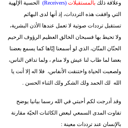
وعلاقة ذلك
بالمستقبلات
(
Receivers
)
الحسية الإلهية
التي وافقت هذه الترددات
،
إذ أنها لدى البهائم
تستقبل ترددات صوتية لا تعمل عندها الأذن البشرية،
ولا تحيط بها فسبحان الخالق العظيم الرؤوف الرحيم
الحنّان المنّان
،
الذي لو أسمعنا إيّاها كما يسمع بعضنا
بعضا لما طاب لنا عيش ولا منام ، ولما تدافن الناس
،
ولصعبت الحياة واختنقت الأنفاس
،
فلا اله إلا أنت يا
الله لك الحمد ولك الشكر ولك الثناء الحسن .
وقد أدرجت لكم أحبتي في الله رسما بيانيا يوضح
تفاوت المدى السمعي لبعض الكائنات الحيّة مقارنة
بالإنسان عند ترددات معينة :