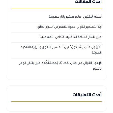
أحدث المقالات
نعمة البكتيريا: عالَم صغير بآثار عظيمة
آية التسخير الكوني: دعوة للتفكر في أسرار الخلق
حين تنهار المناعة الداخلية… تتداعى الأمم علينا
“كُلٌّ فِي فَلَكٍ يَسْبَحُونَ” بين التفسير اللغوي والرؤية الفلكية
الحديثة
الإعجاز القرآني من خلال لفظ ﴿لَا يَحْطِمَنَّكُمْ﴾: حين يلتقي الوحي
بالعلم
أحدث التعليقات