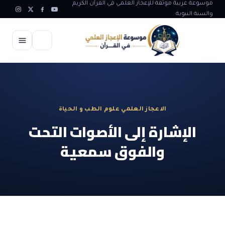
موسوعة عربية موثقة للإعجاز العلمي في القرآن الكريم
والسنة النبوية
الرئيسية
الإعجاز العلمي
الاعجاز العلمي علوم الطب و الحياة
الاعجاز العلمي في علوم الأرض
آيات الله
الإشارة إلى الأصوات التحت
الاعجاز الغيبي في القرآن
والفوق سمعية
آيات الله في جسم الانسان
المقالات
الاعجاز في علوم الفلك والفضاء
آيات الله في خلق الحيوان
ابداعات اسلامية
شبهات وردود
الاعجاز العلمي في الكائنات الحية
آيات الله في خلق الكون
تأملات قرآنية
التطور والالحاد
المرئيات
الاعجاز البياني و اللغوي في القرآن
آيات الله في خلق النباتات
روائع الهدى النبوي
حول الاسلام
المؤلفون
الاعجاز العلمي علوم الطب و الحياة