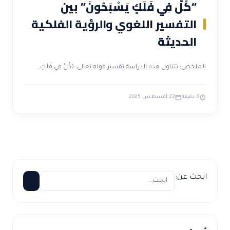
“كُلٌّ فِي فَلَكٍ يَسْبَحُونَ” بين
التفسير اللغوي والرؤية الفلكية
الحديثة
الملخص: تتناول هذه الدراسة تفسير قوله تعالى: ﴿كُلٌّ فِي فَلَكٍ…
6 دقيقة
22 أغسطس 2025
ابحث عن: