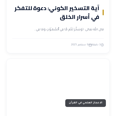
آية التسخير الكوني: دعوة للتفكر
في أسرار الخلق
قال الله تعالى: ﴿وَسَخَّرَ لَكُم مَّا فِي ٱلسَّمَـٰوَٰتِ وَمَا فِي…
3 دقيقة
9 سبتمبر 2025
الاعجاز العلمي في القرآن