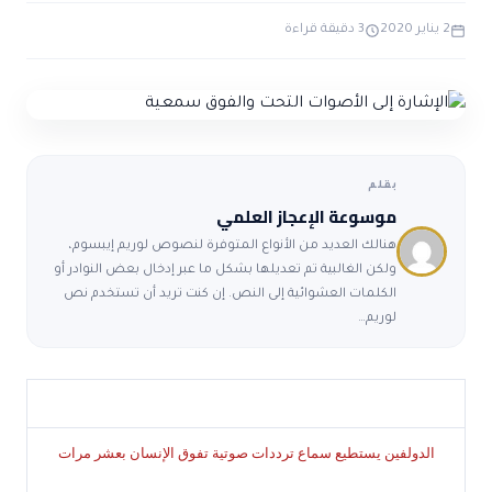
ضوابط و تأصيل الاعجاز
حول الاعجاز
الاعجاز التشريعي في القرآن
2 يناير 2020
3 دقيقة قراءة
تواصل معنا
قصص للعبرة
حول السنة
مسلمين جدد
حول القراّن
مقالات اسلامية
بقلم
موسوعة الإعجاز العلمي
هنالك العديد من الأنواع المتوفرة لنصوص لوريم إيبسوم،
ولكن الغالبية تم تعديلها بشكل ما عبر إدخال بعض النوادر أو
الكلمات العشوائية إلى النص. إن كنت تريد أن تستخدم نص
لوريم…
الدولفين يستطيع سماع ترددات صوتية تفوق الإنسان بعشر مرات