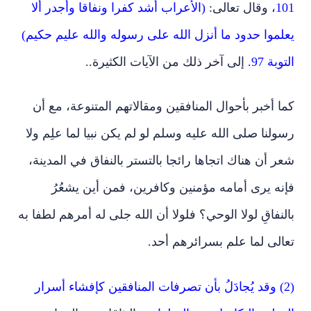
101،
وقال تعالى:
(الأعراب أشد كفرا ونفاقا وأجدر ألا
يعلموا حدود ما أنزل الله على رسوله والله عليم حكيم)
التوبة 97.
إلى آخر ذلك من الآيات الكثيرة..
كما أخبر بأحوال المنافقين ومقالاتهم المتنوعة، مع أن
رسولنا صلى الله عليه وسلم لو لم يكن نبيا لما علِم ولا
شعر أن هناك اتجاها رائجا بالتستر بالنفاق في المدينة،
فإنه يرى أمامه مؤمنين وكافرين، فمن أين يشعُرُ
بالنفاقِ لولا الوحي؟ فلولا أن الله جلى له أمرهم لطفا به
تعالى لما علم بسرائرهم أحد.
(2) وقد يُجادَلُ بأن تصرفات المنافقين كإفشاء أسرار