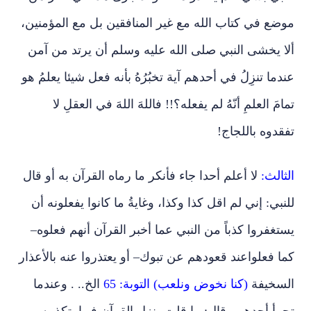
موضع في كتاب الله مع غير المنافقين بل مع المؤمنين،
ألا يخشى النبي صلى الله عليه وسلم أن يرتد من آمن
عندما تنزِلُ في أحدهم آية تخبُرُهُ بأنه فعل شيئا يعلمُ هو
تمامَ العلمِ أنّهُ لم يفعله؟!! فاللهَ اللهَ في العقلِ لا
تفقدوه باللجاج!
الثالث:
لا أعلم أحدا جاء فأنكر ما رماه القرآن به أو قال
للنبي: إني لم اقل كذا وكذا، وغايةُ ما كانوا يفعلونه أن
يستغفروا كذباً من النبي عما أخبر القرآن أنهم فعلوه–
كما فعلواعند قعودهم عن تبوك– أو يعتذروا عنه بالأعذار
السخيفة
(كنا نخوض ونلعب) التوبة: 65
الخ.. . وعندما