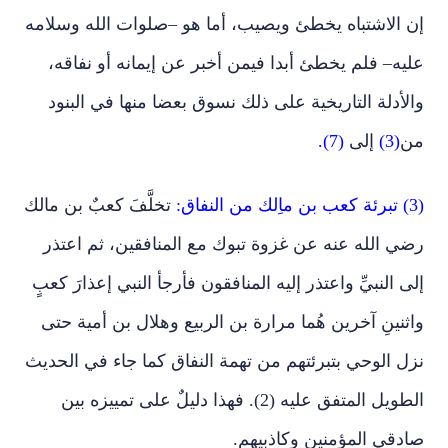
إن الاشتباه يخطئ ويصيب، أما هو –صلوات الله وسلامه
عليه– فلم يخطئ أبدا فيمن أخبر عن إيمانه أو نفاقه،
والأدلة التاريخية على ذلك نسوق بعضا منها في البنود
من
(3)
إلى
(7).
(3) تبرئة كعب بن ماِلك من النفاق:
تخلَّفَ كعبٌ بن مالك
رضي الله عنه عن غزوة تبوك مع المنافقين، ثم اعتذر
إلى النبيِّ واعتذر إليه المنافقون فأرجأ النبي إعذارَ كعبٍ
واثنينِ آخرين هُما مرارة بن الربيع وهلال بن أمية حتى
نزل الوحي بتبرئتهم من تهمة النفاق كما جاء في الحديث
الطويل المتفق عليه (2). فهذا دليلٌ على تمييزه بين
صادقي المؤمنين وكاذبيهم.