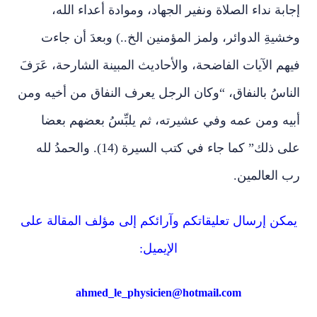
إجابة نداء الصلاة ونفير الجهاد، وموادة أعداء الله،
وخشيةِ الدوائر، ولمز المؤمنين الخ..) وبعدَ أن جاءت
فيهم الآيات الفاضحة، والأحاديث المبينة الشارحة، عَرَفَ
الناسُ بالنفاق، “وكان الرجل يعرف النفاق من أخيه ومن
أبيه ومن عمه وفي عشيرته، ثم يلبِّسُ بعضهم بعضا
على ذلك” كما جاء في كتب السيرة (14). والحمدُ لله
رب العالمين.
يمكن إرسال تعليقاتكم وآرائكم إلى مؤلف المقالة على
الإيميل:
ahmed_le_physicien@hotmail.com