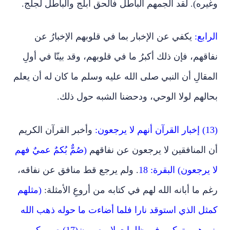
وغيره). لقد ألجمهم الباطل فالحق أبلج والباطل لجلج.
الرابع:
يكفي عن الإخبار بما في قلوبهم الإخبارُ عن
نفاقهم، فإن ذلك أكبرُ ما في قلوبهم، وقد بينّا في أولِ
المقالِ أن النبي صلى الله عليه وسلم ما كان له أن يعلم
بحالهم لولا الوحي، ودحضنا الشبه حول ذلك.
(13) إخبار القرآن أنهم لا يرجعون:
وأخبر القرآن الكريم
أن المنافقين لا يرجعون عن نفاقهم
(صُمٌّ بُكمٌ عميٌ فهم
لا يرجعون) البقرة: 18
. ولم يرجع قط منافق عن نفاقه،
رغم ما أبانه الله لهم في كتابه من أروعِ الأمثلة:
(مثلهم
كمثل الذي استوقد نارا فلما أضاءت ما حوله ذهب الله
بنورهم وتركهم في ظلمات لا يبصرون(17) صم بكم