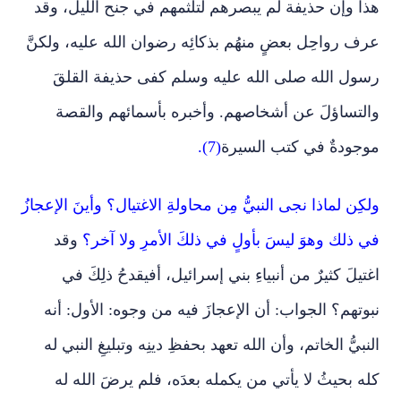
هذا وإن حذيفة لم يبصرهم لتلثمهم في جنح الليل، وقد
عرف رواحِل بعضٍ منهُم بذكائِه رضوان الله عليه، ولكنَّ
رسول الله صلى الله عليه وسلم كفى حذيفة القلقَ
والتساؤلَ عن أشخاصهم. وأخبره بأسمائهم والقصة
موجودةٌ في كتب السيرة
(7).
ولكِن لماذا نجى النبيُّ مِن محاولةِ الاغتيال؟ وأينَ الإعجازُ
في ذلك وهوَ ليسَ بأولٍ في ذلكَ الأمرِ ولا آخر؟
وقد
اغتيلَ كثيرٌ من أنبياءِ بني إسرائيل، أفيقدحُ ذلِكَ في
نبوتهم؟ الجواب: أن الإعجازَ فيه من وجوه: الأول: أنه
النبيُّ الخاتم، وأن الله تعهد بحفظِ دينِه وتبليغِ النبي له
كله بحيثُ لا يأتي من يكمله بعدَه، فلم يرضَ الله له