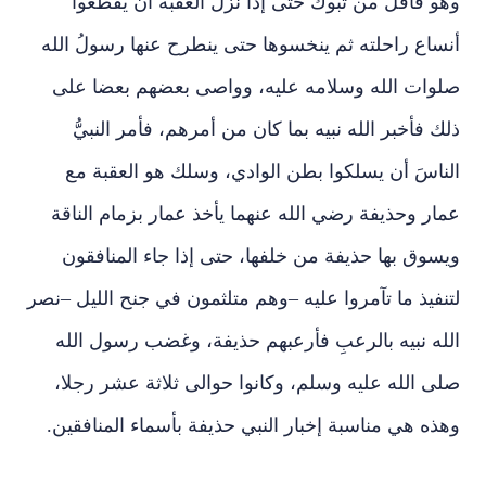
وهو قافلٌ من تبوك حتى إذا نزل العقبة أن يقطعوا
أنساع راحلته ثم ينخسوها حتى ينطرح عنها رسولُ الله
صلوات الله وسلامه عليه، وواصى بعضهم بعضا على
ذلك فأخبر الله نبيه بما كان من أمرهم، فأمر النبيُّ
الناسَ أن يسلكوا بطن الوادي، وسلك هو العقبة مع
عمار وحذيفة رضي الله عنهما يأخذ عمار بزمام الناقة
ويسوق بها حذيفة من خلفها، حتى إذا جاء المنافقون
لتنفيذ ما تآمروا عليه –وهم متلثمون في جنح الليل –نصر
الله نبيه بالرعبِ فأرعبهم حذيفة، وغضب رسول الله
صلى الله عليه وسلم، وكانوا حوالى ثلاثة عشر رجلا،
وهذه هي مناسبة إخبار النبي حذيفة بأسماء المنافقين.