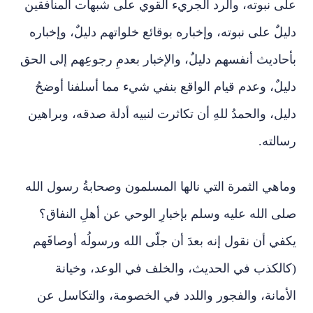
على نبوته، والرد الجريء القوي على شبهات المنافقين
دليلٌ على نبوته، وإخباره بوقائع خلواتهم دليلٌ، وإخباره
بأحاديث أنفسهم دليلٌ، والإخبار بعدمِ رجوعِهم إلى الحق
دليلٌ، وعدم قيام الواقع بنفي شيء مما أسلفنا أوضحُ
دليل، والحمدُ للهِ أن تكاثرت لنبيه أدلة صدقه، وبراهين
رسالته.
وماهي الثمرة التي نالها المسلمون وصحابةُ رسول الله
صلى الله عليه وسلم بإخبارِ الوحي عن أهلِ النفاق؟
يكفي أن نقول إنه بعدَ أن جلّى الله ورسولُه أوصافَهم
(كالكذب في الحديث، والخلف في الوعد، وخيانة
الأمانة، والفجور واللدد في الخصومة، والتكاسل عن