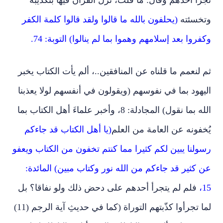
تجرأ أحدهم وقال: ما قلت، نزل القرآن فيها بتكذيبه
وتخسئته
(يحلفون بالله ما قالوا ولقد قالوا كلمة الكفر
وكفروا بعد إسلامهم وهموا بما لم ينالوا) التوبة: 74.
ثم لنعمم ما قلناه عن المنافقين..، ألم يأت الكتاب يخبر
اليهود بما في نفوسهم (ويقولون في أنفسهم لولا يعذبنا
الله بما نقول) المجادلة: 8، وأخبر علماءَ أهل الكتاب بما
يُخفونه عن العامة من العلم
(يا أهل الكتاب قد جاءكم
رسولنا يبين لكم كثيرا مما كنتم تخفون من الكتاب ويعفو
عن كثير قد جاءكم من الله نور وكتاب مبين) المائدة:
15،
فلم لم يتجرأ أحدهم على دحض ذلك ولو نفاقا؟ بل
لما تجرأوا كذّبتهم التوراة (كما في حديثِ آية الرجم (11)