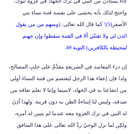
جاء يستأذن من النبي في ترك الجهاد في غزوة تبوك،
واحتج لذلك بأنه يخشى على نفسه فتنة نساءِ بني
الأصفر
(5)!
كما قال الله تعالى:
(ومنهم من من يقول
ائذن لي ولا تفتنّي ألا في الفتنة سقطوا وإن جهنم
لمحيطة بالكافرين) التوبة 49.
إن درءَ المفاسد في الشريعةِ مقدَّمٌ على جلبِ المصالح،
ولذا فإن إعفاء هذا الرجل ليعتصم من فتنة النساء أولى
من انتفاعنا به في الجهاد، لاسيما وإننا لا نعلم نفاقه من
صدقه، وليس لنا إساءةُ الظن به دون قرينة. ولهذا أذِنَ
له النبي في ترك الغزوة معه عندما لم يتبين له أمره،
ولكِن لما نزل الوحيُ ردَّ الله تعالى على هذا المنافق