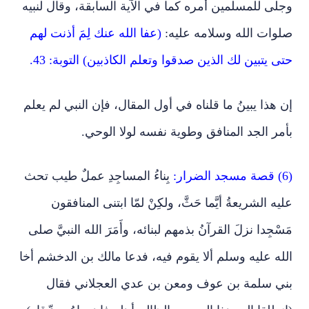
وجلى للمسلمين أمره كما في الآية السابقة، وقال لنبيه
صلوات الله وسلامه عليه:
(عفا الله عنك لِمَ أذنت لهم
حتى يتبين لك الذين صدقوا وتعلم الكاذبين) التوبة: 43.
إن هذا يبينُ ما قلناه في أول المقال، فإن النبي لم يعلم
بأمر الجد المنافق وطوية نفسه لولا الوحي.
(6) قصة مسجد الضرار:
بِناءُ المساجِدِ عملٌ طيب تحث
عليه الشريعةُ أيَّما حَثَّ، ولكِنْ لمّا ابتنى المنافقون
مَسْجِدا نزلَ القرآنُ بذمهم لبنائه، وأَمَرَ الله النبيَّ صلى
الله عليه وسلم ألا يقوم فيه، فدعا مالك بن الدخشم أخا
بني سلمة بن عوف ومعن بن عدي العجلاني فقال