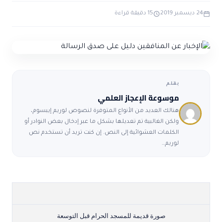
ضوابط و تأصيل الاعجاز
حول الاعجاز
الاعجاز التشريعي في القرآن
24 ديسمبر 2019
15 دقيقة قراءة
تواصل معنا
قصص للعبرة
حول السنة
مسلمين جدد
حول القراّن
مقالات اسلامية
بقلم
موسوعة الإعجاز العلمي
هنالك العديد من الأنواع المتوفرة لنصوص لوريم إيبسوم،
ولكن الغالبية تم تعديلها بشكل ما عبر إدخال بعض النوادر أو
الكلمات العشوائية إلى النص. إن كنت تريد أن تستخدم نص
لوريم…
صورة قديمة للمسجد الحرام قبل التوسعة