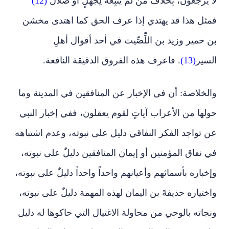
لا يرجعون، بِخلاف من لم يتَّبِعهُ لِجَهلٍ أو ضلال
(12)
فمثل هذا قد يهتدي إذا عرف الحق كما اهتدى مخشن
بن حمير وزيد بن اللِّصِّيت في أحد أقوال أهلِ
السير
(13)
. فاعرف هذه الفروق الدقيقة النافعة.
والخلاصة: أن في الإخبار عن المنافقين في المدينة وما
حولها من الأعراب آياتٍ لقوم يعقلون، ففي إخبار النبي
عن تواجد الفكر النفاقي دليل على نبوته، وعدم اشتباهه
في نفاق المؤمنين أو إيمان المنافقين دليلٌ على نبوته،
وإخباره بأسمائهم وأعيانهم واحداً واحداً دليلٌ على نبوته،
واختياره حذيفةَ بن اليمان لهذه المهمة دليلٌ على نبوته،
ونجاته بالوحي من محاولة الاغتيال التي حاكوها له دليل