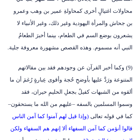
محاولات اغتيالٍ أخرى كمحاولةِ عمير بن وهب وعمرو
بن جحاش والمرأة اليهودية وغير ذلك، وغير الأنبياء لا
يشعرون بوضع السم في الطعام، بينما أخبرَ الطعامُ
النبي أنه مسموم. وهذه القصص مشهورة معروفة جلية.
(9) وكما أخبر القرآن عن وجودهم فقد بين مقالاتهم
المتنوعة ورَدَّ عليها بأوضحِ حُجة وأقوى عِبارةٍ رُغمَ أن ما
ألقوه من الشبهات كفيلٌ بجعلِ الحليمِ حيران، فقد
وسموا المسلمين بالسفه –عليهم من الله ما يستحقون–
كما في قوله تعالى
(وإذا قيل لهم آمنوا كما آمن الناس
قالوا أنؤمن كما آمن السفهاء ألا إنهم هم السفهاء ولكن