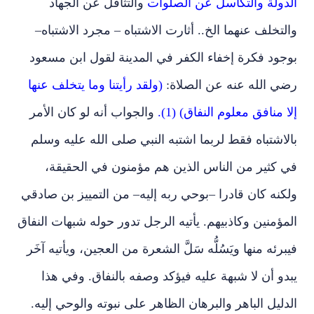
الدولة والتكاسل عن الصلوات
والتثاقل عن الجهاد
والتخلف عنهما الخ.. أثارت الاشتباه – مجرد الاشتباه–
بوجود فكرة إخفاء الكفر في المدينة لقول ابن مسعود
رضي الله عنه عن الصلاة:
(ولقد رأيتنا وما يتخلف عنها
إلا منافق معلوم النفاق) (1).
والجواب أنه لو كان الأمر
بالاشتباه فقط لربما اشتبه النبي صلى الله عليه وسلم
في كثير من الناس الذين هم مؤمنون في الحقيقة،
ولكنه كان قادرا –بوحي ربه إليه– من التمييز بن صادقي
المؤمنين وكاذبيهم. يأتيه الرجل تدور حوله شبهات النفاق
فيبرئه منها ويَسُلُّه سَلَّ الشعرة من العجين، ويأتيه آخَر
يبدو أن لا شبهة عليه فيؤكد وصفه بالنفاق. وفي هذا
الدليل الباهر والبرهان الظاهر على نبوته والوحي إليه.