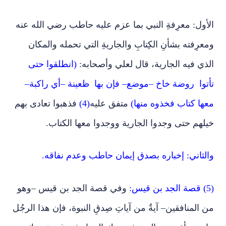
الأول: معرِفةِ النبي بما عزم عليه حاطب رضي الله عنه
ومعرِفته بشأنِ الكِتابِ والجاريةِ التي تحمله والمكان
الذي فيه الجارية، قال لعلي وأصحابه:
(انطلقوا حتى
تأتوا ‏ ‏روضة خاخ –موضع– فإن بها ‏ ‏ظعينة –أي راكبة–
معها كتاب فخذوه منها)
متفق عليه
(4)
فذهبوا تعادى بهم
خيلهم حتى وجدوا الجارية ووجدوا معها الكتاب.
والثاني: إخباره بصدق إيمان حاطب وعدم نفاقه.
(5) قصة الجد بن قيس:
وفي قصة الجد بن قيس –وهو
من المنافقين– آيةٌ من آياتِ صِدقِ النبوة، فإن هذا الرجُل