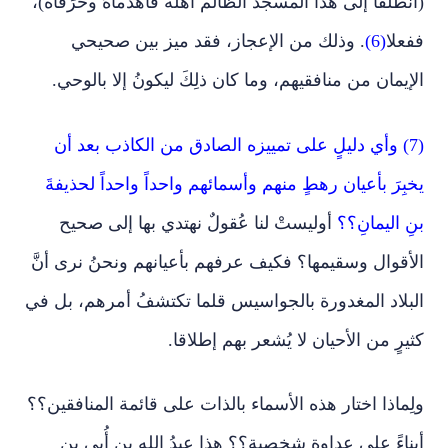
(انطلقا إلى هذا المسجد الظالم أهله فاهدماهُ وحرِّقاه)،
ففعلا
(6)
. وذلك من الإعجاز، فقد ميز بين صحيحي
الإيمان من منافقيهم، وما كان ذلِكَ ليكونُ إلا بالوحي.
(7) وأي دليلٍ على تمييزه الصادق من الكاذب بعد أن
يخبِرَ بأعيان رهطٍ منهم وأسمائهم واحداً واحداً لحذيفةَ
بنِ اليمانِ؟؟
أوليستْ لنا عُقولٌ نهتدي بها إلى صحيح
الأقوال وسقيمها؟ فكيف عرفهم بأعيانهم ونحنُ نرى أنَّ
البلاد المغدورة بالجواسيس قلما تكتشفُ أمرهم، بل في
كثيرٍ من الأحيان لا يُشعر بهم إطلاقا.
ولِماذا اختار هذه الأسماء بالذات على قائمة المنافقين؟؟
أبِناءً على عداوةٍ شخصية؟؟ هذا عبدُ الله بن أُبي بن