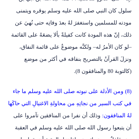
سلول كان النبي صلى الله عليه وسلم يوقره ويتمنى
مودته للمسلمين واستغفرَ لهُ بعدَ وفاتِه حتى نُهيَ عن
ذلك، إنّ هذه المودة كانت كفيلةً بألا يضعَهُ على القائمة
–لو كان الأمرُ له– ولكنَّه موضوعٌ على قائمة النفاق،
ونزلَ القرآنُ بالتصريح بنفاقه في أكثر من موضع
(كالتوبة 80 والمنافقون 8).
(8) ومن الأدلة على نبوته صلى الله عليه وسلم ما جاء
في كتب السير من نجاتِهِ من محاولةِ الاغتيالِ التي حاكَها
لهُ المنافقون:
وذلك أن نفرا من المنافقين تآمروا على
أن يتبعوا رسول الله صلى الله عليه وسلم في العقبة