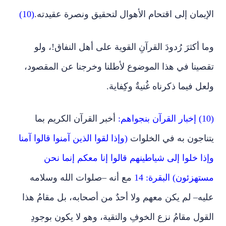
الإيمان إلى اقتحام الأهوال لتحقيق ونصرة عقيدته.
(10)
وما أكثرَ رُدودَ القرآنِ القوية على أهل النفاق!، ولو
تقصينا في هذا الموضوع لأطلنا وخرجنا عن المقصود،
ولعل فيما ذكرناه غُنيةٌ وكِفاية.
(10) إخبار القرآن بنجواهم:
أخبر القرآن الكريم بما
يتناجون به في الخلوات
(وإذا لقوا الذين آمنوا قالوا آمنا
وإذا خلوا إلى شياطينهم قالوا إنا معكم إنما نحن
مستهزئون) البقرة: 14
مع أنه –صلوات الله وسلامه
عليه– لم يكن معهم ولا أحدٌ من أصحابه، بل مقامُ هذا
القول مقامُ نزع الخوفِ والتقية، وهو لا يكون بوجودِ