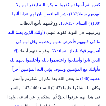
كفروا ثم آمنوا ثم كفروا لم يكن الله ليغفر لهم ولا
ليهديهم سبيلا(137) بشر المنافقين بان لهم عذابا أليما
(138) ) النساء: 137-138
، ووعْظِهم بأبلغِ العِظات
وترغيبهم في التوبة كقوله عنهم:
(أولئك الذين يعلمُ الله
ما في قلوبهم فأعرض عنهم وعظهم وقل لهم في
أنفسهم قولا بليغا) النساء: 63
، وقوله عنهم أيضا:
(إلا
الذين تابوا وأصلحوا واعتصموا بالله وأخلصوا دينهم لله
فأولئك مع المؤمنين وسوف يؤتي الله المؤمنين أجراً
عظيما(146)
ما يفعل الله بعذابكم إن شكرتم وآمنتم
وكان الله شاكرا عليما (147)) النساء: 146-147. والسر
في هذا أنهم عرفوا الحقَّ ثُم استكبروا عن اتباعه، ولهذا