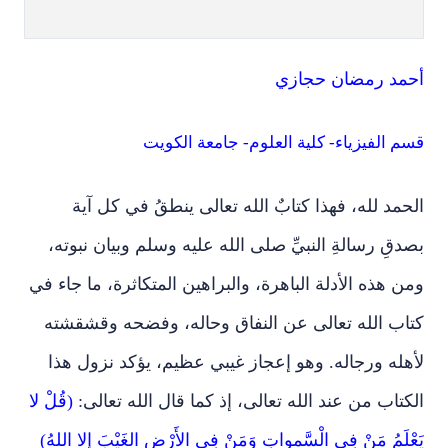
أحمد رمضان حجازي
قسم الفيزياء- كلية العلوم- جامعة الكويت
الحمد لله، فهذا كتابٌ الله تعالى ينطقُ في كل آية
بصدقِ رسالةِ النبيِّ صلى الله عليه وسلم وبيان نبوته،
ومن هذه الأدلة الباهرة، والبراهين المتكاثرة، ما جاء في
كتاب الله تعالى عن النفاق وحاله، وفضحه وقشقشته
لأهله ورجاله. وهو إعجاز غيبي عظيم، يؤكد نزول هذا
الكتاب من عند الله تعالى، إذ كما قال الله تعالى:
(قُلْ لا
يَعْلَمُ مَنْ فِي الْسَّمواتِ وَمَنْ فِي الأَرْضِ الغَيْبَ إلا اللهُ)