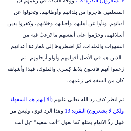
لا يشعرون) البقرة: 13،
ووجهُ السفه في زعمهم أن
المسلمين هاجروا من بلدانهم وأوطانهم، وتحولوا عن
أديانهم، ونأوا عن أهليهم وأحبابهم وخلانهم، وكفروا بدين
أسلافهم، وحرّموا على أنفسهم ما تَرغبُ فيه من
الشهوات والملذات، ثُمَّ اضطروها إلى مُقارعة أعدائهم
–الذين هم في الأصلِ أقوامهم وأولو أرحامِهم– ثم
زَعموا أنهم فاتحون بلاطَ كِسرى والملوك، فهذا وأشباهه
كان من السفهِ في زعمهم.
ثم انظر كيف رد الله تعالى عليهم
(ألا إنهم هم السفهاء
ولكن لا يشعرون) البقرة: 13
وهذا الرد قوي، وليسَ من
قبيل ردِّ الاتهامِ بمثلهِ كما نقول “أنت سفيه” “بل أنت