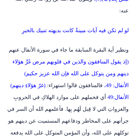
عنه:
لو لم تكن فيه آيات مبينةٌ كانت بديهته تنبيك بالخبرِ
ونظير آية البقرة السابقة ما جاء في سورة الأنفال عنهم
(إذ يقول المنافقون والذين في قلوبهم مرض غَرَّ هؤلاء
دينهم ومن يتوكل على الله فإن الله عزيز حكيم)
الأنفال: 49،
فالمنافقون قالوا استهزاء:
(غرّ هؤلاءِ دينهم)
الأنفال:49
أي فحملهم على موارد الهلاكِ في الحروبِ
والغزواتِ التي لا قِبل لَهُم بِها. فأعلمهم الله أن السر في
جرأتهم على المخاطر ودفاعهم المستميت عن دينهم هو
توكلهم على الله، وأن المؤمن المتوكل على الله يدفعه