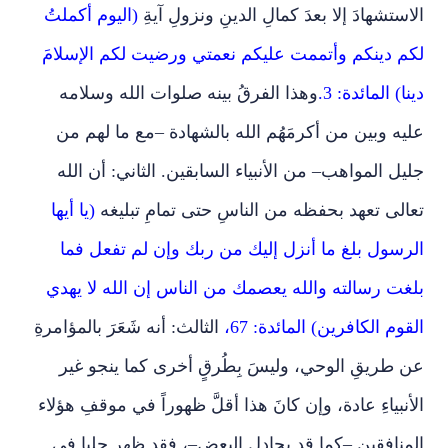
الاستشهادَ إلا بعدَ كمالِ الدينِ ونزولِ آيةِ
(اليوم أكملتُ
لكم دينكم وأتممت عليكم نعمتي ورضيت لكم الإسلامَ
دينا) المائدة: 3.
وهذا الفرقُ بينه صلوات الله وسلامه
عليه وبين من أكرمَهُم الله بالشهادة –مع ما لهم من
جليل المواهب– من الأنبياء السابقين. الثاني: أن الله
تعالى تعهد بحفظه من الناسِ حتى تمامِ تبليغه
(يا أيها
الرسول بلغ ما أنزل إليك من ربك وإن لم تفعل فما
بلغت رسالته والله يعصمك من الناس إن الله لا يهدي
القوم الكافرين) المائدة: 67،
الثالث: أنه شَعَرَ بالمؤامرةِ
عن طريقِ الوحي، وليسَ بِطُرقٍ أخرى كما ينجو غير
الأنبياءِ عادة، وإن كانَ هذا أقلَّ ظهوراً في موقفِ هؤلاء
المنافقين –كما قد يجادل البعض–، فقد ظهر جليا في