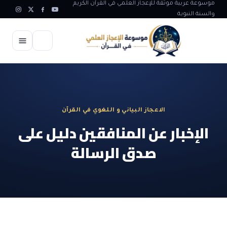
موسوعة عربية موثقة للإعجاز العلمي في القرآن الكريم
والسنة النبوية
الرئيسية
الإعجاز العلمي
الاعجاز البياني و اللغوي في القرآن
الاعجاز العلمي في علوم الأرض
آيات الله
الإخبار عن المنافقين دليل على
الاعجاز الغيبي في القرآن
صدق الرسالة
آيات الله في جسم الانسان
المقالات
الاعجاز في علوم الفلك والفضاء
آيات الله في خلق الحيوان
ابداعات اسلامية
شبهات وردود
الاعجاز العلمي في الكائنات الحية
آيات الله في خلق الكون
تأملات قرآنية
التطور والالحاد
المرئيات
الاعجاز البياني و اللغوي في القرآن
آيات الله في خلق النباتات
روائع الهدى النبوي
حول الاسلام
المؤلفون
الاعجاز العلمي علوم الطب و الحياة