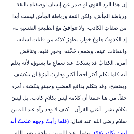
إن هذا الرد القوي لو صدر عن إنسان لوصفناه بالثقة
ورباطة الجأش، ولكن الثقة ورباطة الجأش ليست أبدا
من صفاتِ الكاذب، ولا تتوافقُ معَ الطبيعةِ النفسيةِ له،
إذ الكذوبُ هلوعٌ خوار، يظهرُ كذِبُه من فلتاتِ لسانه،
والتفاتات عينه، وضعفِ حُجَّته، وخورِ قلبه، وتناقض
أمره. الكذابُ قد يسكتُ عند سماعِ ما يسوؤه لأنه يعلم
أنه كلما تكلم أكثر أخطأ أكثر وقاربَ أمرُهُ أن ينكشف
ويفتضح، وقد يتكلم بدافعِ الغضبِ وحينئذٍ ينكشف أمره
حقاً. من هنا علمنا أن كلامه ليس بكلامِ كاذب، بل ليسَ
بكلام بشر –أعني القرآن–. كيف لا وقد رآه عبد الله بن
سلام رضي الله عنه فقال:
(فلما رأيتُ وجهه علمتُ أنه
ليسَ بِكاذِب)(9).
ويقول عبد الله بن رواحة رضي الله