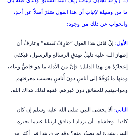
(12) و قدْ تُجادِلُ لإثبات زيف البند السابق والذي قبله بأن
ما من وسيلة لإثباتِ أن هذا القول صَدَرَ أصلاً عن أحدٍ،
والجواب عن ذلك من وجوه:
الأول:
إنَّ قائلَ هذا القول “عارِفٌ نَفسَه” وعارفٌ أن
إظهارَ الله عليه دليلُ صِدقِ الرسالةِ والرسول، فيكفي
إعجازُهُ هو بهذا الدليل! فإنَّ من الأدلة ما هو خاصٌّ وعام،
ومنها ما يُوَجَّهُ إلى أناسٍ دونَ أُناسٍ بحسب معرفتهم
ومواجهتهم للحقائق دون غيرهم. فتنبه لذلك هداك الله.
الثاني:
ألا يخشى النبي صلى الله عليه وسلم إن كان
كاذبا –وحاشاه– أن يزداد المنافق ارتيابا عندما يخبره
النبي بشيء لم يصدُر منه؟ وقد جرى هذا في أكثر من