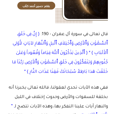
قال تعالى في سورة آل عمران – 190:
{ إِنَّ فِي خَلْقِ
ٱلسَّمَٰوَٰتِ وَٱلأَرْضِ وَٱخْتِلاَفِ ٱلَّيلِ وَٱلنَّهَارِ لآيَاتٍ لأُوْلِي
ٱلأَلْبَابِ } * { ٱلَّذِينَ يَذْكُرُونَ ٱللَّهَ قِيَاماً وَقُعُوداً وَعَلَىٰ
جُنُوبِهِمْ وَيَتَفَكَّرُونَ فِي خَلْقِ ٱلسَّمَٰوَٰتِ وَٱلأَرْضِ رَبَّنَآ مَا
خَلَقْتَ هَذا بَاطِلاً سُبْحَانَكَ فَقِنَا عَذَابَ النَّارِ } *
ففي هذه الآيات تحدي لعقولنا، فالله تعالى يخبرنا أنه
بخلقة للسموات والأرض وحدوث إختلاف في الليل
والنهار آيات علينا التفكر بها، وهذه الآيات تتضح ل
ـ ”