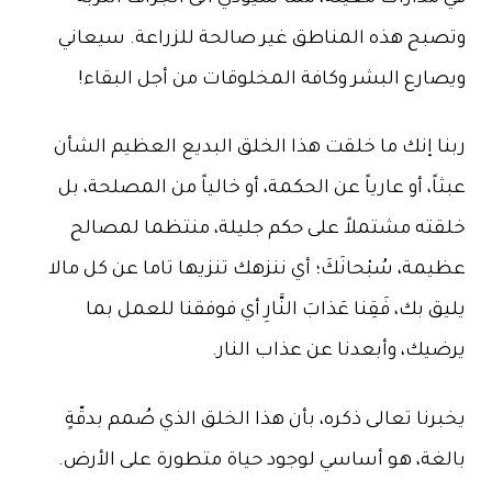
وتصبح هذه المناطق غير صالحة للزراعة. سيعاني
ويصارع البشر وكافة المخلوقات من أجل البقاء!
ربنا إنك ما خلقت هذا الخلق البديع العظيم الشأن
عبثاً، أو عارياً عن الحكمة، أو خالياً من المصلحة، بل
خلقته مشتملاً على حكم جليلة، منتظما لمصالح
عظيمة، سُبْحانَكَ؛ أي ننزهك تنزيها تاما عن كل مالا
يليق بك، فَقِنا عَذابَ النَّارِ أي فوفقنا للعمل بما
يرضيك، وأبعدنا عن عذاب النار.
يخبرنا تعالى ذكره، بأن هذا الخلق الذي صُمم بدقّةٍ
بالغة، هو أساسي لوجود حياة متطورة على الأرض.