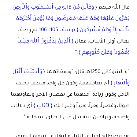
قال الله فيهم {
وَكَأَيِّن مِّن ءَايَةٍ فِى ٱلسَّمَـٰوَٰتِ وَٱلأَرْضِ
يَمُرُّونَ عَلَيْهَا وَهُمْ عَنْهَا مُعْرِضُونَ وَمَا يُؤْمِنُ أَكْثَرُهُمْ
بِٱللَّهِ إِلاَّ وَهُمْ مُّشْرِكُونَ } يوسف 105 ـ 106
ثم وصف
تعالى أولي الألباب، فقال
{ ٱلَّذِينَ يَذْكُرُونَ ٱللَّهَ قِيَـٰماً
وَقُعُوداً وَعَلَىٰ جُنُوبِهِمْ }.“
“و الشوكاني 1250هـ قال: “وصفاتهما
{ وَٱخْتِلَـٰفِ ٱلَّيْلِ
وَٱلنَّهَارِ }
أي تعاقبهما، وكون كل واحد منهما يخلف
الآخر، وكون زيادة أحدهما في نقصان الآخر، وتفاوتهما
طولاً، وقصراً، وحراً، وبرداً وغير ذلك
{ لآيَاتٍ }
أي دلالات
واضحة، وبراهين بينة تدل على الخالق سبحانه.“
ورد مصطلح اختلاف الليل والنهار في سورة البقرة،