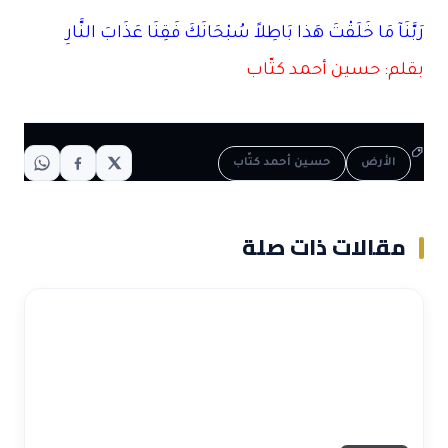
رَبَّنَآ مَا خَلَقْتَ هَذا بَاطِلاً سُبْحَانَكَ فَقِنَا عَذَابَ النَّارِ
بقلم: حسين أحمد كتّاب
الأرض
حسين أحمد كتّاب
مقالات ذات صلة