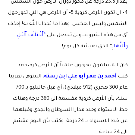
بقدار 23.5 درجة عن محور دوران الأرض حول الشمس
4- ان تكون الأرض كروية 5- أن الأرض هي التي تدور حول
الشمس وليس العكس. وهذا ما تحدانا الله به! إحذف
أي من هذه الشروط، ولن تحصل على
“ٱخْتِلَـٰفِ ٱلَّيْلِ
وَٱلنَّهَا
رِ” الذي نعيشه كل يوم!
كان المسلمون يعرفون علمياً أن الأرض كرة، فقد
كتب
أحمد بن عمر أبو علي ابن رسته
،
المتوفي تقريبا
عام 300 هجري (912 ميلادي)، أي قبل جاليليو بـ 700
سنة، بأن الأرض كروية مقسمة الى 360 درجة وهناك
خط الاستواء وحدد مدارا السرطان والجدي ومَيلهما
عن خط الاستواء بـ 24 درجة. وكتب بأن اليوم مقسّم
الى 24 ساعة.