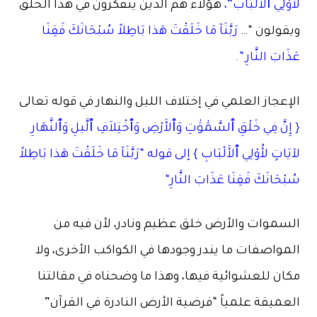
لأُوْلِي ٱلأَلْبَاب”،
هؤلاء هم الذين يتفكرون في هذا الخلق
ويقولون “…
رَبَّنَآ مَا خَلَقْتَ هَذا بَاطِلاً سُبْحَانَكَ فَقِنَا
عَذَابَ النَّارِ “.
الإعجاز العلمي في إختلاف الليل والنهار في قوله تعالى
{ إِنَّ فِي خَلْقِ ٱلسَّمَٰوَٰتِ وَٱلأَرْضِ وَٱخْتِلاَفِ ٱلَّيلِ وَٱلنَّهَارِ
لآيَاتٍ لأُوْلِي ٱلأَلْبَابِ } إلى قوله “رَبَّنَآ مَا خَلَقْتَ هَذا بَاطِلاً
سُبْحَانَكَ فَقِنَا عَذَابَ النَّارِ“
السموات والأرض خلق عظيم ونادر، لأن فيه من
المواصفات ما يندر وجودها في الكواكب الأخرى، ولا
مكان للعشوائية فيها، وهذا ما وضحناه في مقالتنا
العميقة علمياً “فرضية الأرض النادرة في القرآن”