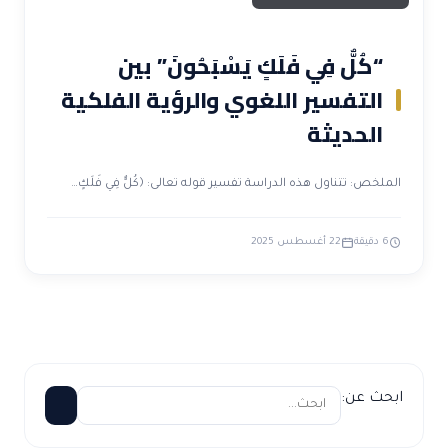
“كُلٌّ فِي فَلَكٍ يَسْبَحُونَ” بين
التفسير اللغوي والرؤية الفلكية
الحديثة
الملخص: تتناول هذه الدراسة تفسير قوله تعالى: ﴿كُلٌّ فِي فَلَكٍ…
6 دقيقة
22 أغسطس 2025
ابحث عن: