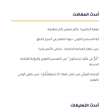
أحدث المقالات
نعمة البكتيريا: عالَم صغير بآثار عظيمة
آية التسخير الكوني: دعوة للتفكر في أسرار الخلق
حين تنهار المناعة الداخلية… تتداعى الأمم علينا
“كُلٌّ فِي فَلَكٍ يَسْبَحُونَ” بين التفسير اللغوي والرؤية الفلكية
الحديثة
الإعجاز القرآني من خلال لفظ ﴿لَا يَحْطِمَنَّكُمْ﴾: حين يلتقي الوحي
بالعلم
أحدث التعليقات