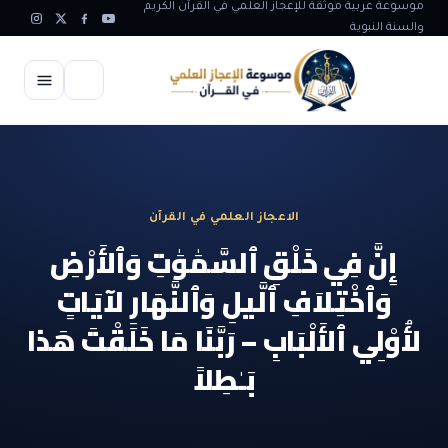
موسوعة عربية موثقة للإعجاز العلمي في القرآن الكريم
والسنة النبوية
الرئيسية
الإعجاز العلمي
الاعجاز العلمي في القرآن
الاعجاز العلمي في علوم الأرض
آيات الله
إِنَّ فِي خَلْقِ ٱلسَّمَٰوَٰتِ وَٱلأَرْضِ
الاعجاز الغيبي في القرآن
وَٱخْتِلاَفِ ٱلَّيلِ وَٱلنَّهَارِ لآيَاتٍ
آيات الله في جسم الانسان
المقالات
الاعجاز في علوم الفلك والفضاء
لأُوْلِي ٱلأَلْبَابِ – رَبَّنَا مَا خَلَقْتَ هَذا
آيات الله في خلق الحيوان
ابداعات اسلامية
شبهات وردود
الاعجاز العلمي في الكائنات الحية
بَـٰطِلاً
آيات الله في خلق الكون
تأملات قرآنية
التطور والالحاد
المرئيات
الاعجاز البياني و اللغوي في القرآن
آيات الله في خلق النباتات
روائع الهدى النبوي
حول الاسلام
المؤلفون
الاعجاز العلمي علوم الطب و الحياة