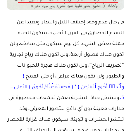
في حال عدم وجود إختلاف الليل والنهار، وبعيدا عن
التقدم الحضاري في القرن الأخير، فستكون الحياة
مملة بعض الشيء، كل يوم سيكون مثل سابقه، ولن
تكون هناك فصول أربعة، ولن تكون هناك رياح تجارية
“تصريف الرياح”، ولن تكون هناك هجرة للحيوانات
والطيور، ولن تكون هناك مراعي، أو حتى القمح
{
وَٱلَّذِيۤ أَخْرَجَ ٱلْمَرْعَىٰ } * { فَجَعَلَهُ غُثَآءً أَحْوَىٰ } الأعلى –
5،
وستبقى حياة البشرية ضمن تجمعات محصورة في
مدارات معينة دون أي دافع للتطور المعرفي، وقد
تنتشر الحشرات والأوبئة، سيكون هناك غزارة للأمطار
في مدارات معينة، مما سيؤدي الى انجراف التربة