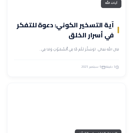
آيات الله
آية التسخير الكوني: دعوة للتفكر
في أسرار الخلق
قال الله تعالى: ﴿وَسَخَّرَ لَكُم مَّا فِي ٱلسَّمَـٰوَٰتِ وَمَا فِي…
3 دقيقة
9 سبتمبر 2025