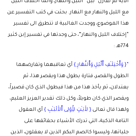
الآية لم تقارن “بين” الليل والنهار، وانما اختلاف الليل
مع الليل والنهار مع النهار. بحثت في كتب التفسير عن
هذا الموضوع، ووجدت الغالبية لا تتطرق الى تفسير
“إختلاف الليل والنهار”، حتى وجدتها في تفسير إبن كثير
774هـ :
“{ وَٱخْتِلَـٰفِ ٱلَّيْلِ وَٱلنَّهَارِ }
أي تعاقبهما وتقارضهما
الطول والقصر، فتارة يطول هذا ويقصر هذا، ثم
يعتدلان، ثم يأخذ هذا من هذا فيطول الذي كان قصيراً،
ويقصر الذي كان طويلاً، وكل ذلك تقدير العزيز العليم،
ولهذا قال تعالى
{ لأَيَـٰتٍ لأُِوْلِى ٱلأَلْبَـٰبِ }
أي العقول
التامة الذكية، التي تدرك الأشياء بحقائقها على
جلياتها، وليسوا كالصم البكم الذين لا يعقلون، الذين