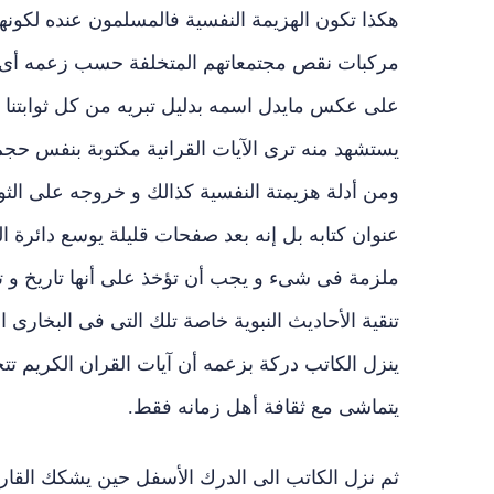
هكذا تكون الهزيمة النفسية فالمسلمون عنده لكونه
مركبات نقص مجتمعاتهم المتخلفة حسب زعمه أى ان
على عكس مايدل اسمه بدليل تبريه من كل ثوابتنا تقريب
يستشهد منه ترى الآيات القرانية مكتوبة بنفس حجم 
ومن أدلة هزيمتة النفسية كذالك و خروجه على الثو
عنوان كتابه بل إنه بعد صفحات قليلة يوسع دائرة ا
ملزمة فى شىء و يجب أن تؤخذ على أنها تاريخ و تخ
تنقية الأحاديث النبوية خاصة تلك التى فى البخار
ينزل الكاتب دركة بزعمه أن آيات القران الكريم تت
يتماشى مع ثقافة أهل زمانه فقط.
ثم نزل الكاتب الى الدرك الأسفل حين يشكك القار