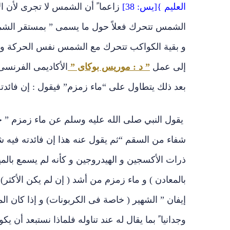
العليم }[يس: 38]
زاعما ً أن الشمس لا تجرى لأن 
الشمس تتحرك فعلاً حول ما يسمى ” بمستقر الشمس
و بقية الكواكب تتحرك مع الشمس نفس الحركة و 
إلى عمل
” د : موريس بوكاى ”
الأكاديمى الفرنسى 
بعد ذلك يتطاول على “ماء زمزم” فيقول : إن فائدته
يقول النبي صلى الله عليه وسلم عن ماء زمزم ” خ
شفاء من السقم “ثم يقول عنه هذا إن فائدته فيه 
ذرات الأكسجين و الهيدروجين و كأنه لم يسمع بالمياه
بالمعادن ) و ماء زمزم من أشد ( إن لم يكن الأكثر) أ
وجدانيا ً بما يقال له عند تناوله فلماذا نستبعد أن 