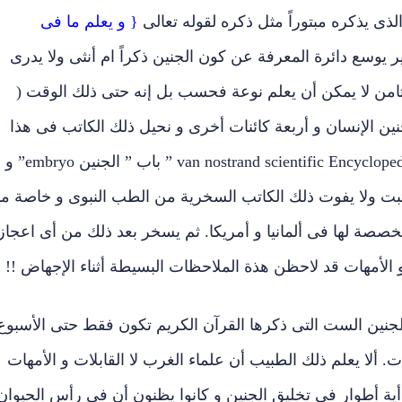
لذى يذكره مبتوراً مثل ذكره لقوله تعالى
{ و يعلم ما فى
 يوسع دائرة المعرفة عن كون الجنين ذكراً ام أنثى ولا يدرى
ثامن لا يمكن أن يعلم نوعة فحسب بل إنه حتى ذلك الوقت (
جنين الإنسان و أربعة كائنات أخرى و نحيل ذلك الكاتب فى هذا
الأمر إلى دائرة معارف ” فان نوستراندز العلمية van nostrand scientific Encyclopedia ” باب ” الجنين embryo” و
تثبت ولا يفوت ذلك الكاتب السخرية من الطب النبوى و خاصة ما
خصصة لها فى ألمانيا و أمريكا. ثم يسخر بعد ذلك من أى اعجاز
 الأمهات قد لاحظن هذة الملاحظات البسيطة أثناء الإجهاض !!
لجنين الست التى ذكرها القرآن الكريم تكون فقط حتى الأسبوع
. ألا يعلم ذلك الطبيب أن علماء الغرب لا القابلات و الأمهات
أية أطوار فى تخليق الجنين و كانوا يظنون أن فى رأس الحيوان