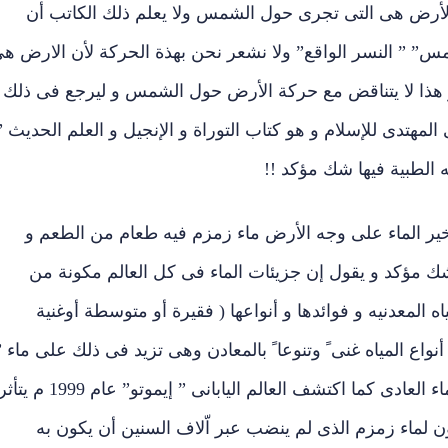
الأرض هى التى تجرى حول الشمس ولا يعلم ذلك الكاتب أن
” ” النسر الواقع” ولا نشعر نحن بهذة الحركة لأن الارض ه
هذا لا يتناقض مع حركة الأرض حول الشمس و ليرجع فى ذلك
المهتدى للإسلام و هو كتاب التوراة و الإنجيل و العلم الحديث ”
 الطبية فيها شك مؤكد !!
ير الماء على وجه الأرض ماء زمزم فيه طعام من الطعم و
شك مؤكد و يقول إن جزيئات الماء فى كل العالم مكونة من
 المعدنيه و فوائدها و أنواعها ( فقيرة أو متوسطة أوغنية
نواع المياه غنى ً وتنوعا ً بالمعادن وهى تزيد فى ذلك على ماء ”
إيفان ” الشهير ( خاصة فى الكربونات) و إذا كان الماء العادى كما اكتشف العالم اليابانى ” إيموتو” عام 1999 م ي
يكون لماء زمزم الذى لم ينضب عبر اّلاف السنين أن يكون به