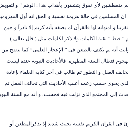
م متعطشين لأى تفوق يتشبثون بأهداب هذا : الوهم ” و لتعويض
 المسلمين فى حالة هزيمة نفسية و الحق انه أول المهزومي
ا و امتهانه لها فالقرآن لم يصفه بأنه كريم إلا نادراً و حين
” فنط ” بقية الكلمات ولا ذكر لكلمات مثل ( قال تعالى )…
ابت أنه لم يكتف بالطعن فى ” الإعجاز العلمى” كما يتضح من
لهجوم فتطال السنة المطهرة. فالأحاديث النبوية عنده ليست
الف العقل و التطور ثم طالب فى آخر كتابه العلماء بإعادة
ى الذى يحوى حسب زعمه أغلب الأحاديث التى تخالف العقل ثم
حدث إلى المجتمع الذى نزلت فيه فحسب. و أنه مع السنة النبوي
ئ فى القران الكريم نفسه بخبث شديد إذ يذكرالمطعن أو