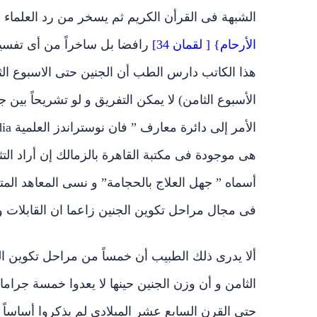
الشبهة فى القرأن الكريم ثم يسخر من رد العلماء ا
الأرحام} [ لقمان 34]
رافضا بل ساخراً من أى تفسير
هذا الكاتب دارس الطب أن الجنين حتى الاسبوع ال
الأسبوع الثامن) لا يمكن التفريق و لو تشريحاً بين 
هى موجودة فى مكتبة القاهرة بالزمالك إن أراد ال
أسماه ” جهل العلاج بالحجامة” و نسى المعاهد المت
فى مجال مراحل تكوين الجنين زاعما ان القابلات و
ألا يدرى ذلك الطبيب أن خمساً من مراحل تكوين ا
الثامن و أن وزن الجنين حينها لا يعدوا خمسة جرامات
حتى القرن السابع عشر الميلادى لم يذكروا أساساً 