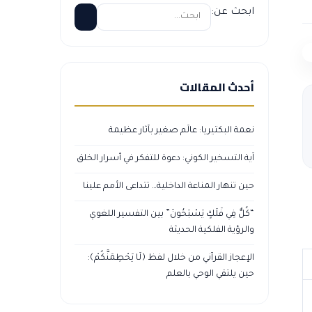
ابحث عن:
أحدث المقالات
نعمة البكتيريا: عالَم صغير بآثار عظيمة
آية التسخير الكوني: دعوة للتفكر في أسرار الخلق
حين تنهار المناعة الداخلية… تتداعى الأمم علينا
“كُلٌّ فِي فَلَكٍ يَسْبَحُونَ” بين التفسير اللغوي
والرؤية الفلكية الحديثة
الإعجاز القرآني من خلال لفظ ﴿لَا يَحْطِمَنَّكُمْ﴾:
حين يلتقي الوحي بالعلم