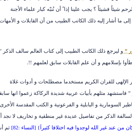
شيئاً فشيئاً ؟ يجب علينا إذا ً أن نُنبّه كبار علماء الأجنة
 إلى ما أشار إليه ذلك الكاتب الطبيب من أن القابلات و الأمهات
ر ”
و ليرجع ذلك الكاتب الطبيب إلى كتاب العالم سالف الذكر ”
طأوا بإسلامهم و أن علم القابلات سابق لعلمهم !!.
 الإلهى للقران الكريم مستخدما مصطلحات و أدوات غلاة
 فاستشهد مثلهم بأبيات عربية شديدة الركاكة زعموا انها سابق
طير السومارية و البابلية و الفرعونية و الكتب المقدسة الأخرى.
سالفة الذكر من تفاصيل عديدة غير منطقية و تخاريف لا نجد أيا 
ن من عند غير الله لوجدوا فيه اختلافا كثيراَ} [النساء :82]
ثم أن