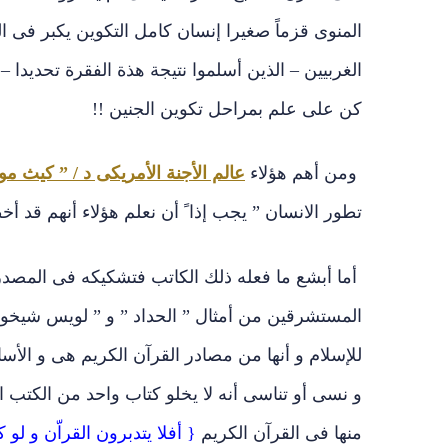
المنوى قزماً صغيرا إنسان كامل التكوين يكبر فى الرحم 
الغربيين – الذين أسلموا نتيجة هذة الفقرة تحديدا –
كن على علم بمراحل تكوين الجنين !!
ومن أهم هؤلاء
عالم الأجنة الأمريكى د / ” كيث مو
تطور الانسان ” يجب إذا ً أن نعلم هؤلاء أنهم قد أخ
أما أبشع ما فعله ذلك الكاتب فتشكيكه فى المصدر
المستشرقين من أمثال ” الحداد ” و ” لويس شيخو ”
للإسلام و أنها من مصادر القرآن الكريم هى و الأسا
و نسى أو تناسى أنه لا يخلو كتاب واحد من الكتب ال
منها فى القرآن الكريم
{ أفلا يتدبرون القراّن و لو كا